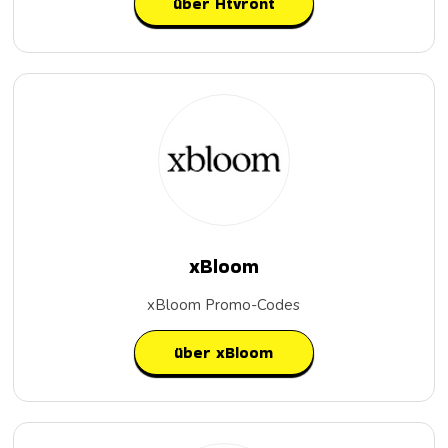
über Htvront
xBloom
xBloom Promo-Codes
über xBloom