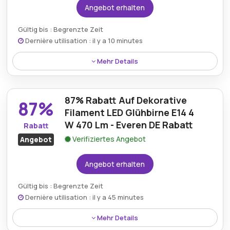
Angebot erhalten
Gültig bis : Begrenzte Zeit
Dernière utilisation : il y a 10 minutes
Mehr Details
Profitieren Sie von bis zu 90% Ersparnis mit den
aktuellen Gutscheinangeboten von Everen.de für
87% Rabatt Auf Dekorative
ausgewählte Premium-Beleuchtungskörper und LED-
87%
Haushaltsartikel online.
Filament LED Glühbirne E14 4
W 470 Lm - Everen DE Rabatt
Rabatt
Verifiziertes Angebot
Angebot
Angebot erhalten
Gültig bis : Begrenzte Zeit
Dernière utilisation : il y a 45 minutes
Mehr Details