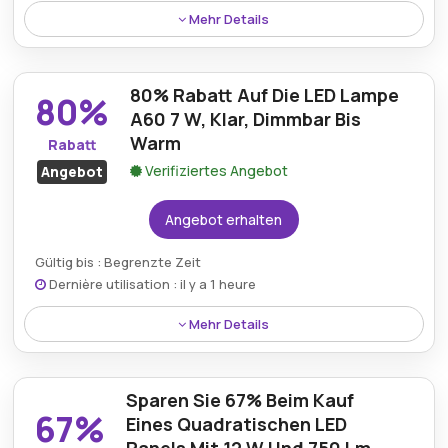
Mehr Details
Sichern Sie sich einen satten Preisnachlass von 71%
auf die Outdoor-Leuchte Hudson E27 IP44 in
80% Rabatt Auf Die LED Lampe
klassischem Schwarz, die Sie in der Auswahl an
80%
Sonderbeleuchtungen von Everen.de finden.
A60 7 W, Klar, Dimmbar Bis
Warm
Rabatt
Verifiziertes Angebot
Angebot
Angebot erhalten
Gültig bis : Begrenzte Zeit
Dernière utilisation : il y a 1 heure
Mehr Details
Profitieren Sie von einem Preisnachlass von 80% auf
die LED-Lampe A60 7 W Clear Dim-To-Warm, perfekt
Sparen Sie 67% Beim Kauf
für anpassbare Beleuchtungsumgebungen mit
67%
erweiterter Dimmsteuerung.
Eines Quadratischen LED