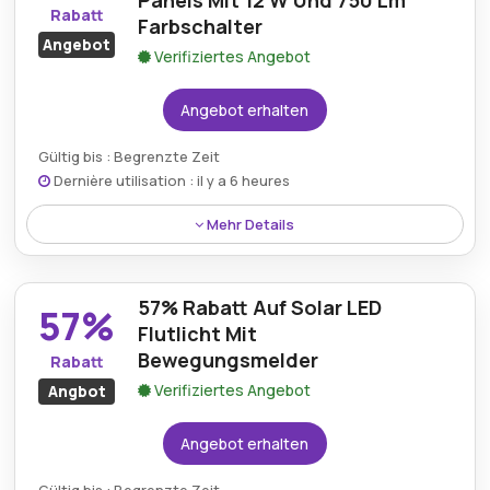
Panels Mit 12 W Und 750 Lm
Rabatt
Farbschalter
Angebot
Verifiziertes Angebot
Angebot erhalten
Gültig bis : Begrenzte Zeit
Dernière utilisation : il y a 6 heures
Mehr Details
Sparen Sie bis zu 67% beim LED-Panel Square 12 W
750 lm, das Farbwechselfunktionen und Effizienz für
57% Rabatt Auf Solar LED
den Heim- und Bürogebrauch bietet.
57%
Flutlicht Mit
Bewegungsmelder
Rabatt
Verifiziertes Angebot
Angbot
Angebot erhalten