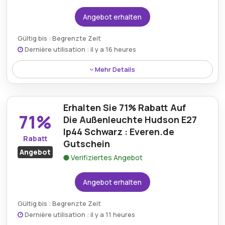
Angebot erhalten
Gültig bis : Begrenzte Zeit
Dernière utilisation : il y a 16 heures
Mehr Details
Erhalten Sie bis zu 80% Rabatt auf die elegante
Wandaufbauleuchte Zilly Down Copper, eine
Erhalten Sie 71% Rabatt Auf
raffinierte Leuchte aus der Leuchtenkollektion von
71%
Everen DE.
Die Außenleuchte Hudson E27
Ip44 Schwarz : Everen.de
Rabatt
Gutschein
Angebot
Verifiziertes Angebot
Angebot erhalten
Gültig bis : Begrenzte Zeit
Dernière utilisation : il y a 11 heures