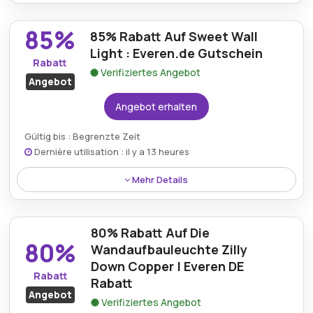
Profitieren Sie von einem satten Preisnachlass von
87% auf die dekorative Filament-LED-Glühbirne E14 4
85%
85% Rabatt Auf Sweet Wall
W 470 lm, eine stilvolle und effiziente
Beleuchtungslösung von Everen DE.
Light : Everen.de Gutschein
Rabatt
Verifiziertes Angebot
Angebot
Angebot erhalten
Gültig bis : Begrenzte Zeit
Dernière utilisation : il y a 13 heures
Mehr Details
Erhalten Sie mit den Gutscheinangeboten von
Everen.de einen unglaublichen Rabatt von 85% auf
80% Rabatt Auf Die
die bezaubernde Wandleuchte „Sweet“, die sich
80%
ideal zur Verbesserung der
Wandaufbauleuchte Zilly
Innenbeleuchtungsatmosphäre eignet.
Down Copper | Everen DE
Rabatt
Rabatt
Angebot
Verifiziertes Angebot