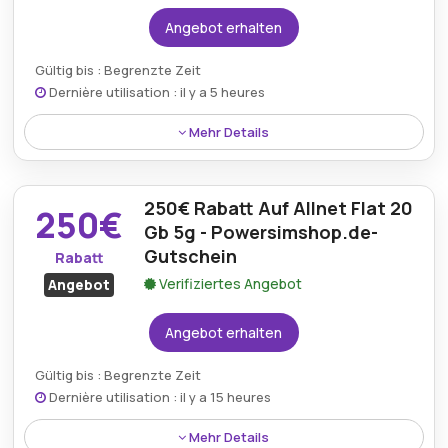
Angebot erhalten
Gültig bis : Begrenzte Zeit
Dernière utilisation : il y a 5 heures
Mehr Details
Kunden können bei der Aktivierung des Deals über
den teilnehmenden Dienstleister von einem
250€ Rabatt Auf Allnet Flat 20
Sonderangebot profitieren, das kostenlose Anrufe
250€
ermöglicht.
Gb 5g - Powersimshop.de-
Gutschein
Rabatt
Verifiziertes Angebot
Angebot
Angebot erhalten
Gültig bis : Begrenzte Zeit
Dernière utilisation : il y a 15 heures
Mehr Details