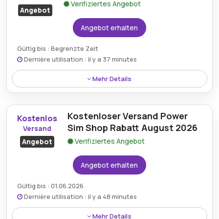
Verifiziertes Angebot
Angebot
Angebot erhalten
Gültig bis : Begrenzte Zeit
Dernière utilisation : il y a 37 minutes
Mehr Details
Rabatt:
PowerSimShop bietet mit seinen
Gutscheinaktionen Rabatte von bis zu 50%.
Kostenloser Versand Power
Kostenlos
Sim Shop Rabatt August 2026
Versand
Mindestkaufbetrag:
Kein Minimum erforderlich
Verifiziertes Angebot
Angebot
Berechtigung:
Für alle Kunden
Angebot erhalten
Art des Angebots:
Zeitlich begrenztes Angebot
Gültig bis : 01.06.2026
Kumulierbar:
Nicht mit anderen Aktionen
Dernière utilisation : il y a 48 minutes
kombinierbar
Mehr Details