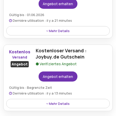
Angebot erhalten
Gültig bis : 01.06.2026
Dernière utilisation : il y a 21 minutes
Mehr Details
Rabatt:
Sichern Sie sich bis zu 95% Rabatt auf
alle Sonderbestellungen.
Kostenloser Versand :
Kostenlos
Joybuy.de Gutschein
Versand
Mindestkaufbetrag:
Kein Minimum erforderlich
Verifiziertes Angebot
Angebot
Berechtigung:
Für alle Kunden
Angebot erhalten
Art des Angebots:
Zeitlich begrenztes Angebot
Gültig bis : Begrenzte Zeit
Kumulierbar:
Kombinierbar mit anderen Aktionen
Dernière utilisation : il y a 13 minutes
Bedingungen:
Weitere Informationen finden Sie
Mehr Details
in den Bedingungen auf der Website des Händlers.
Rabatt:
Profitieren Sie von kostenlosem Versand