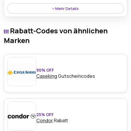
Mehr Details
Die Mirror Ball 15 cm ist jetzt mit 21% Rabatt verfügbar
und bringt schimmernde Reflexionen sowie stilvolles
Rabatt-Codes von ähnlichen
Flair in jedes dekorative Arrangement.
Marken
90% OFF
Caseking
Gutscheincodes
25% OFF
Condor
Rabatt