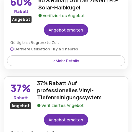
60%
60% Rabatt Auf Die 7even LED-
Dekorationsstück für verschiedene Anlässe.
Solar-Halbkugel
Rabatt
Verifiziertes Angebot
Angebot
Angebot erhalten
Gültig bis : Begrenzte Zeit
Dernière utilisation : il y a 9 heures
Mehr Details
Rabatt:
60% Rabatt auf 7even LED-
Solarhalbkugel, 35 cm, farbwechselnd und
37% Rabatt Auf
37%
fernsteuerbar.
professionelles Vinyl-
Tiefenreinigungssystem
Rabatt
Mindestkaufbetrag:
Keine Mindestausgaben
Verifiziertes Angebot
Angebot
Berechtigung:
Für alle Kunden
Angebot erhalten
Art des Angebots:
Zeitlich begrenztes Angebot