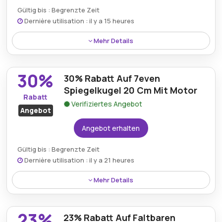
Gültig bis : Begrenzte Zeit
Art des Angebots:
Zeitlich begrenztes Angebot
Dernière utilisation : il y a 15 heures
Kumulierbar:
Kombinierbar mit anderen Aktionen.
Mehr Details
Die Mirror Mats 10 mm Mosaikfacetten können jetzt
Bedingungen:
Weitere Informationen finden Sie
mit einem Rabatt von 40% erworben werden und
in den Bedingungen auf der Website des Händlers.
30%
30% Rabatt Auf 7even
bieten elegante Designelemente für kreative Räume.
Spiegelkugel 20 Cm Mit Motor
Rabatt
Verifiziertes Angebot
Angebot
Angebot erhalten
Gültig bis : Begrenzte Zeit
Dernière utilisation : il y a 21 heures
Mehr Details
Die 7even Mirror Ball 20 cm mit Motor ist mit 30%
Rabatt erhältlich und sorgt für dynamische
23%
23% Rabatt Auf Faltbaren
Lichteffekte bei Partys und Veranstaltungen.