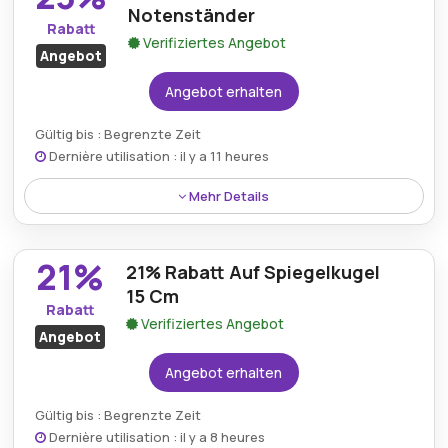
Notenständer
Rabatt
Verifiziertes Angebot
Angebot
Angebot erhalten
Gültig bis : Begrenzte Zeit
Dernière utilisation : il y a 11 heures
Mehr Details
Ein faltbarer Notenständer wird mit 23% Rabatt
angeboten und bietet Portabilität und Praktikabilität
21%
21% Rabatt Auf Spiegelkugel
für Musiker, die leichtes Performance-Zubehör
benötigen.
15 Cm
Rabatt
Verifiziertes Angebot
Angebot
Angebot erhalten
Gültig bis : Begrenzte Zeit
Dernière utilisation : il y a 8 heures