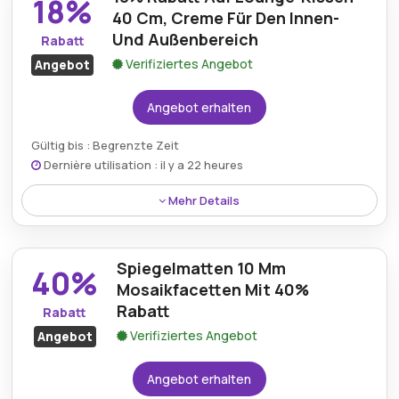
18%
40 Cm, Creme Für Den Innen-
Und Außenbereich
Rabatt
Verifiziertes Angebot
Angebot
Angebot erhalten
Gültig bis : Begrenzte Zeit
Dernière utilisation : il y a 22 heures
Mehr Details
Rabatt:
Profitieren Sie von einem Rabatt von 18%
auf das Lounge-Kissen (40 cm, Creme) für den
Spiegelmatten 10 Mm
40%
Innen- und Außenbereich – so wird dieses
Mosaikfacetten Mit 40%
komfortable und vielseitige Wohnaccessoire zu
Rabatt
Rabatt
einer preiswerteren Wahl für drinnen und draußen.
Verifiziertes Angebot
Angebot
Mindestkaufbetrag:
Keine Mindestausgaben
Angebot erhalten
Berechtigung:
Für alle Kunden