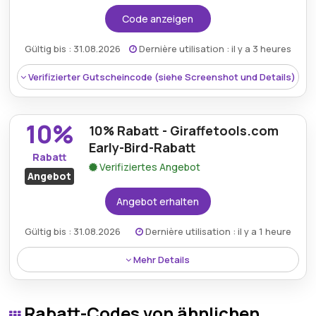
Code anzeigen
Gültig bis : 31.08.2026
Dernière utilisation : il y a 3 heures
Verifizierter Gutscheincode (siehe Screenshot und Details)
10%
10% Rabatt - Giraffetools.com
Early-Bird-Rabatt
Rabatt
Verifiziertes Angebot
Angebot
Angebot erhalten
Gültig bis : 31.08.2026
Dernière utilisation : il y a 1 heure
Mehr Details
Rabatt:
Sparen Sie 100€ beim Kauf des „Garage
Rabatt:
Sichern Sie sich 10% Rabatt auf die
Cleaning System“-Sets (Hochdruckreiniger &
Rabatt-Codes von ähnlichen
bodenmontierte, einziehbare Schlauchaufrollbox