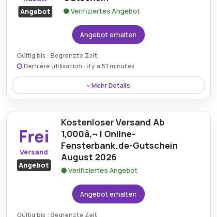
Verifiziertes Angebot
Angebot
Angebot erhalten
Gültig bis : Begrenzte Zeit
Dernière utilisation : il y a 51 minutes
Mehr Details
Sie kÃ¶nnen bis zu 40% auf ausgewÃ¤hlte Artikel im
Sale-Bereich von Online-fensterbank.de sparen.
Kostenloser Versand Ab
Frei
1,000â‚¬ | Online-
Fensterbank.de-Gutschein
Versand
August 2026
Angebot
Verifiziertes Angebot
Angebot erhalten
Gültig bis : Begrenzte Zeit