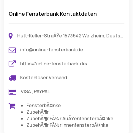
Online Fensterbank Kontaktdaten
Hutt-Keller-StraÃŸe 1573642 Welzheim, Deutschland
info@online-fensterbank.de
https://online-fensterbank.de/
Kostenloser Versand
VISA , PAYPAL
FensterbÃ¤nke
ZubehÃ¶r
ZubehÃ¶r FÃ¼r AuÃŸenfensterbÃ¤nke
ZubehÃ¶r FÃ¼r InnenfensterbÃ¤nke