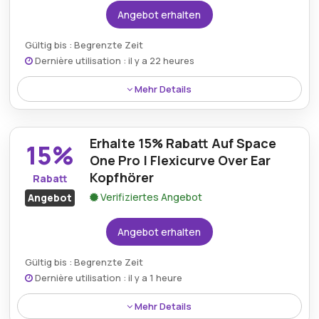
Angebot erhalten
Gültig bis : Begrenzte Zeit
Dernière utilisation : il y a 22 heures
Mehr Details
Kopfhörer mit hybrider aktiver
Geräuschunterdrückung sind mit 30% Rabatt
Erhalte 15% Rabatt Auf Space
erhältlich und bieten eine erschwingliche Option für
15%
klaren und immersiven Sound.
One Pro | Flexicurve Over Ear
Kopfhörer
Rabatt
Verifiziertes Angebot
Angebot
Angebot erhalten
Gültig bis : Begrenzte Zeit
Dernière utilisation : il y a 1 heure
Mehr Details