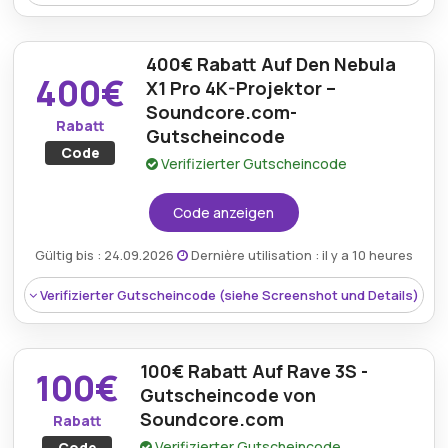
se | Dolby Vision-Projektor mit Google TV.
Mindestkaufbetrag:
Kein Minimum erforderlich
400€ Rabatt Auf Den Nebula
400€
X1 Pro 4K-Projektor –
Berechtigung:
Für alle Kunden
Soundcore.com-
Rabatt
Gutscheincode
Art des Angebots:
Zeitlich begrenztes Angebot
Code
Verifizierter Gutscheincode
Kumulierbar:
Nicht mit anderen Aktionen
kombinierbar
Code anzeigen
Bedingungen:
Weitere Informationen finden Sie
Gültig bis : 24.09.2026
Dernière utilisation : il y a 10 heures
in den Bedingungen auf der Website des Händlers.
Rabatt:
Sichern Sie sich 360€ Rabatt auf den
Verifizierter Gutscheincode (siehe Screenshot und Details)
Capsule 3 Laser | Laser-Mini-Projektor.
Mindestkaufbetrag:
Kein Minimum erforderlich
100€ Rabatt Auf Rave 3S -
100€
Berechtigung:
Für alle Kunden
Gutscheincode von
Soundcore.com
Rabatt
Art des Angebots:
Zeitlich begrenztes Angebot
Verifizierter Gutscheincode
Code