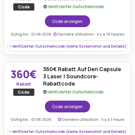
Verifizierter Gutscheincode
Code
Mindestkaufbetrag:
Kein Mindestwert
erforderlich
Code anzeigen
Berechtigung:
Für alle Kunden
Gültig bis : 01.06.2026
Dernière utilisation : il y a 10 heures
Art des Angebots:
Zeitlich begrenztes Angebot
Verifizierter Gutscheincode (siehe Screenshot und Details)
Kumulierbar:
Nicht mit anderen Aktionen
kombinierbar.
Bedingungen:
360€ Rabatt Auf Den Capsule
Weitere Informationen finden Sie
360€
in den Bedingungen auf der Website des Händlers.
3 Laser | Soundcore-
Rabattcode
Rabatt
Verifizierter Gutscheincode
Code
Code anzeigen
Gültig bis : 01.06.2026
Dernière utilisation : il y a 1 heure
Verifizierter Gutscheincode (siehe Screenshot und Details)
Rabatt:
Erhalten Sie 550€ Rabatt auf Cosmos 4k