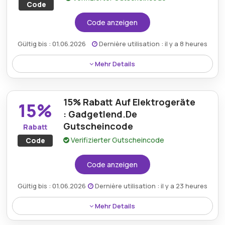
Code
Code anzeigen
Gültig bis : 01.06.2026
Dernière utilisation : il y a 8 heures
Mehr Details
Ein bemerkenswerter Rabatt von 20% ist über einen
Gadgetlend.de-Gutscheincode erhältlich und bietet
15% Rabatt Auf Elektrogeräte
hervorragende Einsparungen bei vielen begehrten
15%
Produkten.
: Gadgetlend.De
Gutscheincode
Rabatt
Verifizierter Gutscheincode
Code
Code anzeigen
Gültig bis : 01.06.2026
Dernière utilisation : il y a 23 heures
Mehr Details
Mit einem Gadgetlend.de-Gutscheincode gibt es