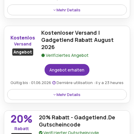
Mehr Details
Kunden können mit einem Gadgetlend.de-
Gutscheincode beeindruckende 30% Rabatt auf
Kostenloser Versand |
berechtigte Artikel erhalten und somit mehr Wert
Kostenlos
erzielen.
Gadgetlend Rabatt August
Versand
2026
Angebot
Verifiziertes Angebot
Angebot erhalten
Gültig bis : 01.06.2026
Dernière utilisation : il y a 23 heures
Mehr Details
Der kostenlose Versand von Gadgetlend stellt sicher,
dass Bestellungen bequem und ohne zusätzliche
20%
20% Rabatt - Gadgetlend.De
Lieferkosten ankommen, was das gesamte
Einkaufserlebnis für geschätzte Käufer verbessert.
Gutscheincode
Rabatt
Verifizierter Gutscheincode