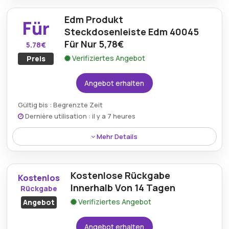
15% Rabatt auf Elektrogeräte, sodass Käufer ihre
Edm Produkt
Heimtechnik mühelos zu reduzierten Preisen
Für
aufrüsten können.
Steckdosenleiste Edm 40045
Für Nur 5,78€
5.78€
Verifiziertes Angebot
Preis
Angebot erhalten
Gültig bis : Begrenzte Zeit
Dernière utilisation : il y a 7 heures
Mehr Details
Die EDM Produkt-Steckdosenleiste EDM 40045 wird
jetzt für nur 5,78€ angeboten und kombiniert
Kostenlose Rückgabe
Funktionalität mit einem wirklich erschwinglichen
Kostenlos
Preis.
Innerhalb Von 14 Tagen
Rückgabe
Verifiziertes Angebot
Angebot
Angebot erhalten