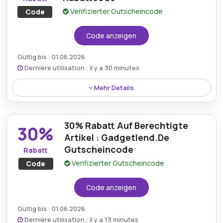
Verifizierter Gutscheincode
Code
Code anzeigen
Gültig bis : 01.06.2026
Dernière utilisation : il y a 30 minutes
Mehr Details
Ein großzügiges Angebot von 15% Rabatt auf das
gesamte Sortiment ermöglicht es Gadgetlend-
30% Rabatt Auf Berechtigte
Kunden, umfangreiche Einsparungen in
30%
verschiedenen Produktkategorien zu erzielen.
Artikel : Gadgetlend.De
Gutscheincode
Rabatt
Verifizierter Gutscheincode
Code
Code anzeigen
Gültig bis : 01.06.2026
Dernière utilisation : il y a 13 minutes