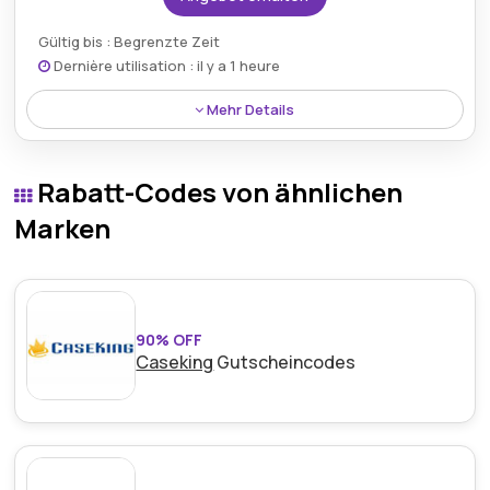
Gültig bis : Begrenzte Zeit
Dernière utilisation : il y a 1 heure
Mehr Details
Gadgetlend bietet kostenlose Rücksendungen
innerhalb von 14 Tagen an, sodass Käufer mit dem
Rabatt-Codes von ähnlichen
Vertrauen einkaufen können, Artikel bei Bedarf
problemlos zurückgeben zu können.
Marken
90% OFF
Caseking
Gutscheincodes