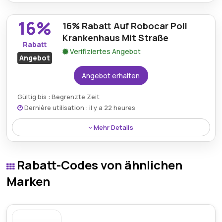
Kabelgebundene Kopfhörer des Modells Ro Cd750mv
können jetzt mit einem Rabatt von 26% erworben
16%
16% Rabatt Auf Robocar Poli
werden, wobei hochwertige Audioperformance mit
tollen Einsparungen kombiniert wird.
Krankenhaus Mit Straße
Rabatt
Verifiziertes Angebot
Angebot
Angebot erhalten
Gültig bis : Begrenzte Zeit
Dernière utilisation : il y a 22 heures
Mehr Details
Das Robocar Poli Krankenhaus mit Straßen-Spielset
ist mit einem Rabatt von 16% erhältlich und bietet
Rabatt-Codes von ähnlichen
Spaß und Kreativität zu reduzierten Preisen.
Marken