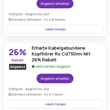
Angebot erhalten
Gültig bis : Begrenzte Zeit
Dernière utilisation : il y a 8 heures
Mehr Details
Sparen Sie 33% auf ein Lightning-Ladegerät, das
über einen zusätzlichen USB-Anschluss für
Erhalte Kabelgebundene
verbesserten Ladekomfort und Alltagstauglichkeit
26%
verfügt.
Kopfhörer Ro Cd750mv Mit
26% Rabatt
Rabatt
Verifiziertes Angebot
Angebot
Angebot erhalten
Gültig bis : Begrenzte Zeit
Dernière utilisation : il y a 1 heure
Mehr Details