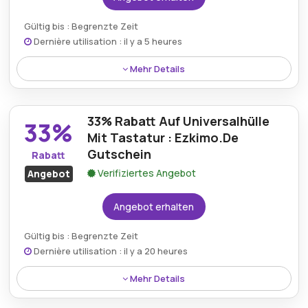
Gültig bis : Begrenzte Zeit
Dernière utilisation : il y a 5 heures
Mehr Details
Kunden können eine Ladestation oder ein Ladegerät
für Philips-Rasierer mit unglaublichen 35% Rabatt
33% Rabatt Auf Universalhülle
über Ezkimo.de-Gutscheinangebote erhalten.
33%
Mit Tastatur : Ezkimo.De
Gutschein
Rabatt
Verifiziertes Angebot
Angebot
Angebot erhalten
Gültig bis : Begrenzte Zeit
Dernière utilisation : il y a 20 heures
Mehr Details
Ein stilvolles Universaletui mit Tastatur wird derzeit