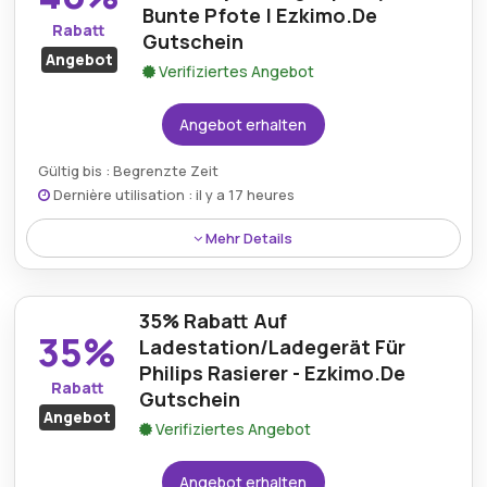
Bunte Pfote | Ezkimo.De
Rabatt
Gutschein
Angebot
Verifiziertes Angebot
Angebot erhalten
Gültig bis : Begrenzte Zeit
Dernière utilisation : il y a 17 heures
Mehr Details
Das große Anti-Stress-Spielzeug im farbenfrohen
Pfotendesign ist mit 40% Rabatt erhältlich, wenn der
35% Rabatt Auf
Ezkimo.de-Gutschein verwendet wird.
35%
Ladestation/Ladegerät Für
Philips Rasierer - Ezkimo.De
Rabatt
Gutschein
Angebot
Verifiziertes Angebot
Angebot erhalten