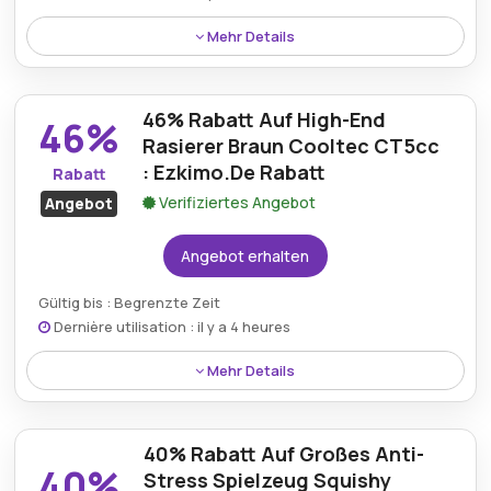
Mehr Details
Einkäufer können eine Reduzierung von 47% auf den
Pocket Party V2 iPod-Lautsprecher genießen, indem
46% Rabatt Auf High-End
sie einen speziellen Ezkimo.de-Gutscheincode
46%
verwenden.
Rasierer Braun Cooltec CT5cc
: Ezkimo.De Rabatt
Rabatt
Verifiziertes Angebot
Angebot
Angebot erhalten
Gültig bis : Begrenzte Zeit
Dernière utilisation : il y a 4 heures
Mehr Details
Ein hochwertiger Braun Cooltec CT5cc High-End-
Rasierer ist jetzt mit einem beeindruckenden Rabatt
40% Rabatt Auf Großes Anti-
von 46% über das Ezkimo.de-Angebot erhältlich.
40%
Stress Spielzeug Squishy