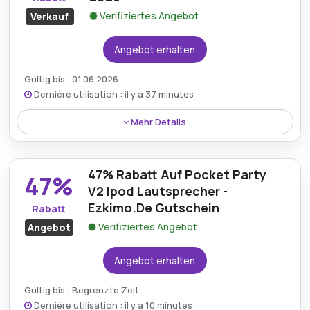
Verifiziertes Angebot
Verkauf
Angebot erhalten
Gültig bis : 01.06.2026
Dernière utilisation : il y a 37 minutes
Mehr Details
Eine bemerkenswerte Gelegenheit ermöglicht
Käufern, bis zu 55% bei Einkäufen über den
47% Rabatt Auf Pocket Party
Ezkimo.de-Rabatt zu sparen und bietet heute
47%
beeindruckenden Wert.
V2 Ipod Lautsprecher -
Ezkimo.De Gutschein
Rabatt
Verifiziertes Angebot
Angebot
Angebot erhalten
Gültig bis : Begrenzte Zeit
Dernière utilisation : il y a 10 minutes