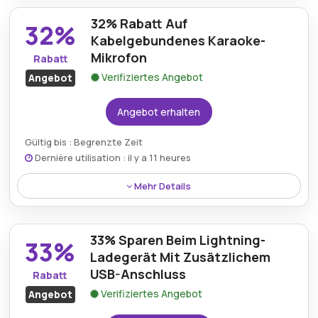
mit einem großzügigen Rabatt von 33% über das
32% Rabatt Auf
Ezkimo.de-Gutscheinprogramm angeboten.
32%
Kabelgebundenes Karaoke-
Mikrofon
Rabatt
Verifiziertes Angebot
Angebot
Angebot erhalten
Gültig bis : Begrenzte Zeit
Dernière utilisation : il y a 11 heures
Mehr Details
Genießen Sie 32% Rabatt auf das kabelgebundene
Karaoke-Mikrofon, das heute hervorragende Qualität
33% Sparen Beim Lightning-
und Unterhaltungswert zu einem deutlich
33%
reduzierten Preis bietet.
Ladegerät Mit Zusätzlichem
USB-Anschluss
Rabatt
Verifiziertes Angebot
Angebot