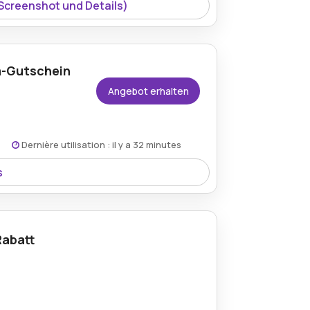
 Screenshot und Details)
m-Gutschein
Angebot erhalten
Dernière utilisation : il y a 32 minutes
s
u 40% bei Premium-Kaffeemaschinen und
Rabatt