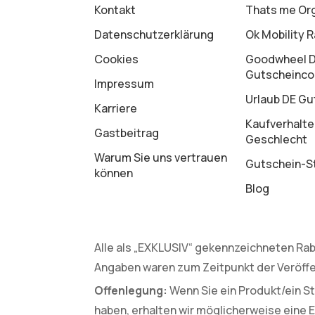
Kontakt
Thats me Or
Datenschutz­erklärung
Ok Mobility 
Cookies
Goodwheel 
Gutscheinc
Impressum
Urlaub DE Gu
Karriere
Kaufverhalte
Gastbeitrag
Geschlecht
Warum Sie uns vertrauen
Gutschein-St
können
Blog
Alle als „EXKLUSIV“ gekennzeichneten Rab
Angaben waren zum Zeitpunkt der Veröffe
Offenlegung:
Wenn Sie ein Produkt/ein St
haben, erhalten wir möglicherweise eine