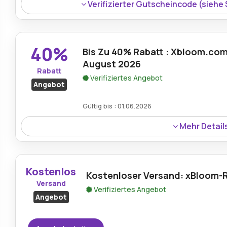
Verifizierter Gutscheincode (siehe
40%
Bis Zu 40% Rabatt : Xbloom.co
August 2026
Rabatt
Verifiziertes Angebot
Angebot
Gültig bis : 01.06.2026
Mehr Detail
Rabatt:
Profitieren Sie von Ersparnissen von bis z
Zubehör.
Kostenlos
Kostenloser Versand: xBloom-
Mindestkaufbetrag:
Kein Minimum erforderlich
Versand
Verifiziertes Angebot
Angebot
Berechtigung:
Für alle Kunden
Art des Angebots:
Zeitlich begrenztes Angebot