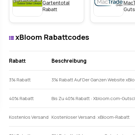
Art des Angebots:
Zeitlich begrenztes Angebot
Gartentotal
Mac
Rabatt
Guts
Kumulierbar:
Cumulable avec d’autres promotions
Bedingungen:
Weitere Informationen finden Sie in 
Händlers.
xBloom Rabattcodes
Rabatt
Beschreibung
3% Rabatt
3% Rabatt Auf Der Ganzen Website xB
40% Rabatt
Bis Zu 40% Rabatt : Xbloom.com-Gutsc
Kostenlos Versand
Kostenloser Versand: xBloom-Rabatt