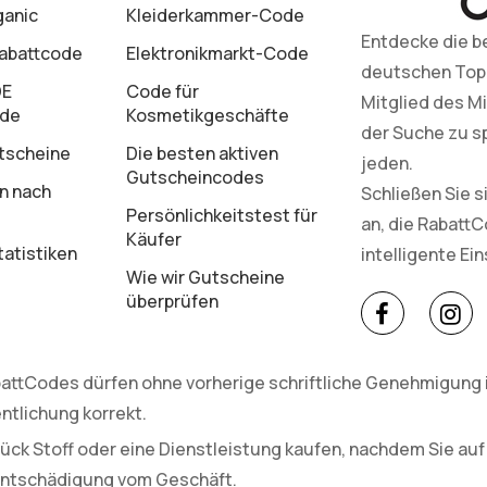
ganic
Kleiderkammer-Code
Entdecke die b
Rabattcode
Elektronikmarkt-Code
deutschen Top-M
DE
Code für
Mitglied des Mi
ode
Kosmetikgeschäfte
der Suche zu s
tscheine
Die besten aktiven
jeden.
Gutscheincodes
n nach
Schließen Sie 
Persönlichkeitstest für
an, die Rabatt
Käufer
atistiken
intelligente Ei
Wie wir Gutscheine
überprüfen
attCodes dürfen ohne vorherige schriftliche Genehmigung in
ntlichung korrekt.
ück Stoff oder eine Dienstleistung kaufen, nachdem Sie auf
 Entschädigung vom Geschäft.