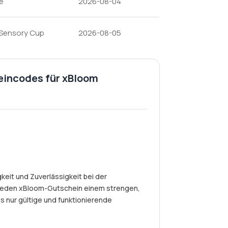
e
2026-08-04
 Sensory Cup
2026-08-05
eincodes für xBloom
eit und Zuverlässigkeit bei der
jeden xBloom-Gutschein einem strengen,
s nur gültige und funktionierende