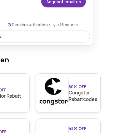
Angebot erhalten
Dernière utilisation : il y a 15 heures
s
ED-Deckenleuchte verfügbar, die modernes
schwinglich kombiniert.
ken
50% OFF
OFF
Congstar
dor
Rabatt
Rabattcodes
45% OFF
OFF