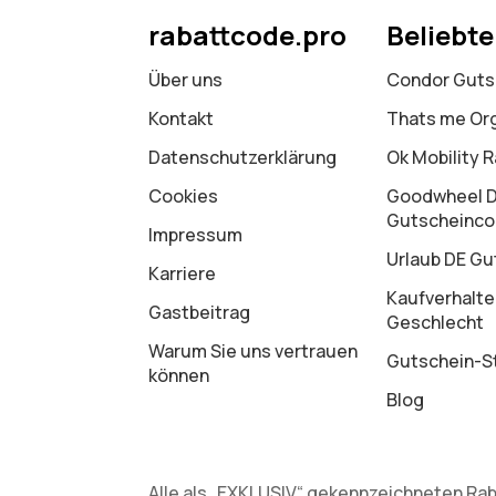
rabattcode.pro
Beliebt
Über uns
Condor Guts
Kontakt
Thats me Or
Datenschutz­erklärung
Ok Mobility 
Cookies
Goodwheel 
Gutscheinc
Impressum
Urlaub DE Gu
Karriere
Kaufverhalte
Gastbeitrag
Geschlecht
Warum Sie uns vertrauen
Gutschein-St
können
Blog
Alle als „EXKLUSIV“ gekennzeichneten Rab