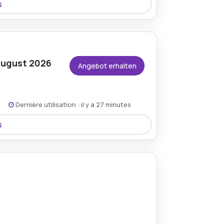
s
uchtenland-Rabattcode verfügbar,
 jeden Kunden erschwinglicher werden.
August 2026
Angebot erhalten
Dernière utilisation : il y a 27 minutes
s
it dem Leuchtenland.com-Gutschein
hwertigen Beleuchtungskollektionen