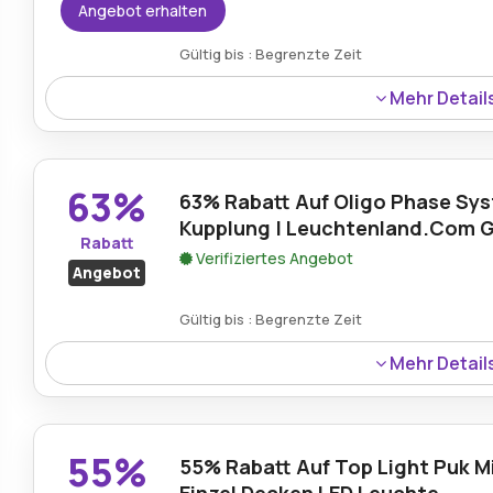
Angebot erhalten
Gültig bis : Begrenzte Zeit
Mehr Detail
Kostenloser Versand wird bei Bestellungen über 299€ 
wodurch eine kostengünstige Lieferung hochwertiger B
63%
63% Rabatt Auf Oligo Phase Sy
Kupplung | Leuchtenland.Com 
Rabatt
Verifiziertes Angebot
Angebot
Gültig bis : Begrenzte Zeit
Mehr Detail
63% Rabatt gelten für das Oligo Phase System T-Kupp
Gutschein, sodass fortschrittliche Beleuchtungskomp
Einsparungen verfügbar sind.
55%
55% Rabatt Auf Top Light Puk Mi