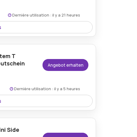
Dernière utilisation : il y a 21 heures
s
mit dem Leuchtenland-Rabatt angeboten,
eleuchtungslösungen gewährleistet wird.
stem T
Gutschein
Angebot erhalten
Dernière utilisation : il y a 5 heures
s
lung über den Leuchtenland.com-
onenten zu bemerkenswerten
ni Side