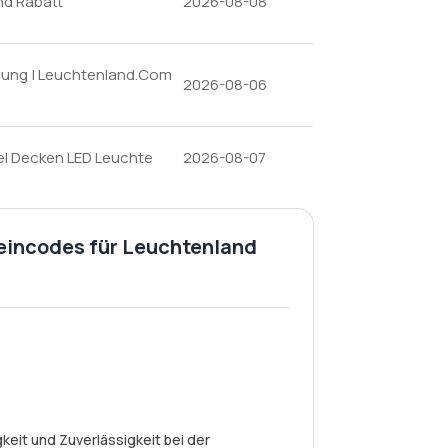
nd Rabatt
2026-08-08
lung | Leuchtenland.Com
2026-08-06
zel Decken LED Leuchte
2026-08-07
eincodes für Leuchtenland
eit und Zuverlässigkeit bei der