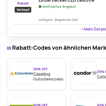
Einzel Decken LED Leuchte
Rabatt
Verifiziertes Angebot
Verkauf
Gültig bis : Begrenzte Zeit
Mehr Detail
55% Rabatt ist auf die Top Light Puk Mini Side Single L
Design, Langlebigkeit und effiziente Lichttechnologie er
Rabatt-Codes von ähnlichen Mar
90% OFF
25% 
Caseking
Con
Gutscheincodes
60% OFF
45% 