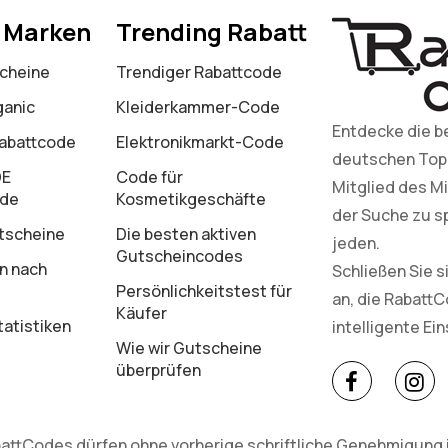
e Marken
Trending Rabatt
cheine
Trendiger Rabattcode
ganic
Kleiderkammer-Code
Entdecke die b
Rabattcode
Elektronikmarkt-Code
deutschen Top-M
DE
Code für
Mitglied des Mi
ode
Kosmetikgeschäfte
der Suche zu s
tscheine
Die besten aktiven
jeden.
Gutscheincodes
n nach
Schließen Sie 
Persönlichkeitstest für
an, die Rabatt
Käufer
atistiken
intelligente Ei
Wie wir Gutscheine
überprüfen
attCodes dürfen ohne vorherige schriftliche Genehmigung in