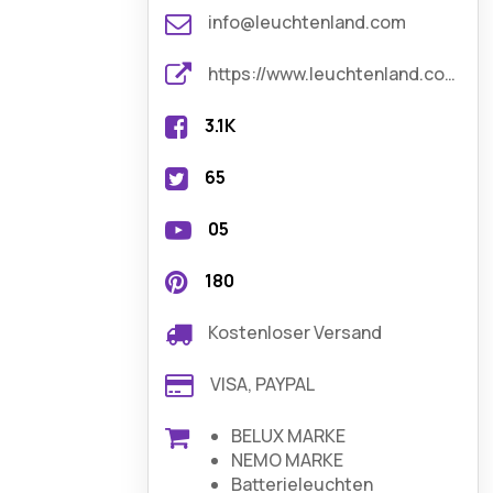
info@leuchtenland.com
https://www.leuchtenland.com/
3.1K
65
05
180
Kostenloser Versand
VISA, PAYPAL
BELUX MARKE
NEMO MARKE
Batterieleuchten