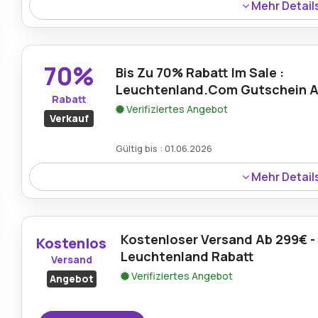
Mehr Detail
10€ Rabatt auf das gesamte Sortiment ist über den Le
wodurch Designerbeleuchtung und Heimillumination für
70%
Bis Zu 70% Rabatt Im Sale :
Leuchtenland.Com Gutschein 
Rabatt
Verifiziertes Angebot
Verkauf
Gültig bis : 01.06.2026
Mehr Detail
Bis zu 70% Rabatt können während Verkaufsaktionen m
gefunden werden, was erhebliche Einsparungen bei hoc
ermöglicht.
Kostenloser Versand Ab 299€ -
Kostenlos
Leuchtenland Rabatt
Versand
Verifiziertes Angebot
Angebot