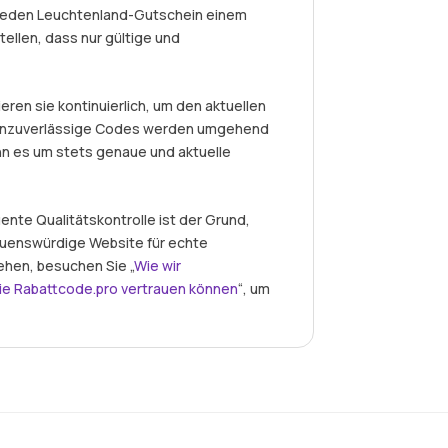
 jeden Leuchtenland-Gutschein einem
ellen, dass nur gültige und
eren sie kontinuierlich, um den aktuellen
r unzuverlässige Codes werden umgehend
nn es um stets genaue und aktuelle
nte Qualitätskontrolle ist der Grund,
auenswürdige Website für echte
ehen, besuchen Sie „
Wie wir
ie Rabattcode.pro vertrauen können
“, um