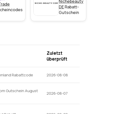
Nichebeauty
Trade
DE
Rabatt-
cheincodes
Gutschein
Zuletzt
überprüft
tenland Rabattcode
2026-08-08
.Com Gutschein August
2026-08-07