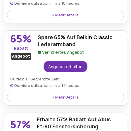
Dernière utilisation : il y a 18 heures
Mehr Details
Erhalten Sie 70% Rabatt auf den Kopp Rivo 4-fach-
Rahmen für Lichtschalterdosen über einen
65%
Spare 65% Auf Belkin Classic
Fiduciashop.de-Gutschein.
Lederarmband
Rabatt
Verifiziertes Angebot
Angebot
Angebot erhalten
Gültig bis : Begrenzte Zeit
Dernière utilisation : il y a 14 heures
Mehr Details
Das Belkin Classic Leather Band wird jetzt zu einem
reduzierten Preis mit 65% Rabatt im Rahmen dieses
Erhalte 57% Rabatt Auf Abus
zeitlich begrenzten Fiduciashop-Angebots
57%
angeboten.
Ftr90 Fenstersicherung