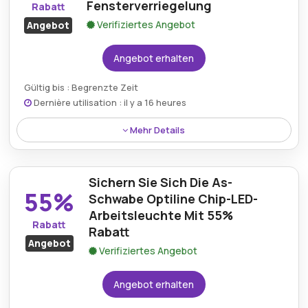
Fensterverriegelung
Rabatt
Verifiziertes Angebot
Angebot
Angebot erhalten
Gültig bis : Begrenzte Zeit
Dernière utilisation : il y a 16 heures
Mehr Details
Die Abus FTR90 Fenstersicherung ist jetzt mit einem
57% Rabatt bei Fiduciashop erhältlich.
Sichern Sie Sich Die As-
55%
Schwabe Optiline Chip-LED-
Arbeitsleuchte Mit 55%
Rabatt
Rabatt
Angebot
Verifiziertes Angebot
Angebot erhalten