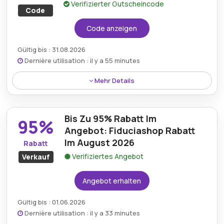
Verifizierter Gutscheincode
Code
Code anzeigen
Gültig bis : 31.08.2026
Dernière utilisation : il y a 55 minutes
Mehr Details
Rabatt:
Sichern Sie sich 70% Rabatt auf die Reer-
Kinderbank mit dem Fiduciashop-Rabattcode.
Bis Zu 95% Rabatt Im
95%
Angebot: Fiduciashop Rabatt
Mindestkaufbetrag:
Keine Mindestausgaben
Im August 2026
Rabatt
Berechtigung:
Für alle Kunden
Verifiziertes Angebot
Verkauf
Art des Angebots:
Zeitlich begrenztes Angebot
Angebot erhalten
Kumulierbar:
Nicht mit anderen Aktionen
Gültig bis : 01.06.2026
kombinierbar
Dernière utilisation : il y a 33 minutes