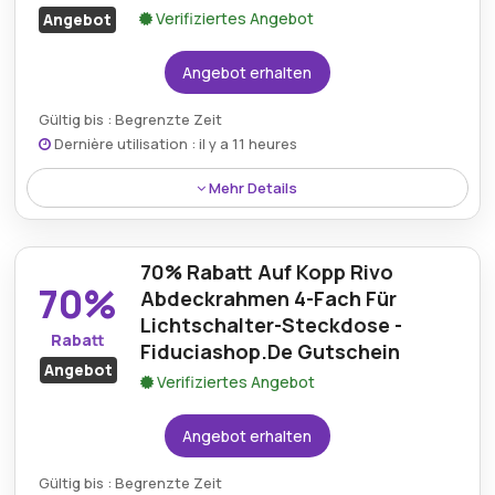
Verifiziertes Angebot
Angebot
Berechtigung:
Für alle Kunden
Angebot erhalten
Art des Angebots:
Zeitlich begrenztes Angebot
Gültig bis : Begrenzte Zeit
Kumulierbar:
Nicht mit anderen Aktionen
Dernière utilisation : il y a 11 heures
kombinierbar
Mehr Details
Bedingungen:
Weitere Informationen finden Sie
Sparen Sie 74% auf das Trust GXT 239 Nepa
in den Bedingungen auf der Website des Händlers.
Gaming-Mikrofon, indem Sie heute einen gültigen
70% Rabatt Auf Kopp Rivo
Fiduciashop-Rabatt beim Checkout anwenden.
70%
Abdeckrahmen 4-Fach Für
Lichtschalter-Steckdose -
Rabatt
Fiduciashop.De Gutschein
Angebot
Verifiziertes Angebot
Angebot erhalten
Gültig bis : Begrenzte Zeit