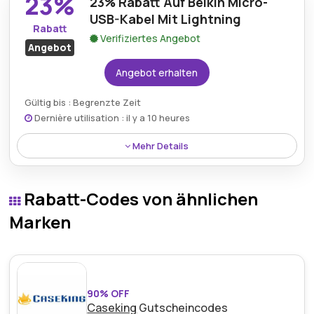
23%
23% Rabatt Auf Belkin Micro-
Beleuchtungs-Upgrades über Fiduciashop.
USB-Kabel Mit Lightning
Rabatt
Verifiziertes Angebot
Angebot
Angebot erhalten
Gültig bis : Begrenzte Zeit
Dernière utilisation : il y a 10 heures
Mehr Details
Das Belkin Micro-USB-Kabel mit Lightning-Anschluss
ist derzeit mit einem 23% Rabatt auf aktuelle Käufe
Rabatt-Codes von ähnlichen
erhältlich.
Marken
90% OFF
Caseking
Gutscheincodes