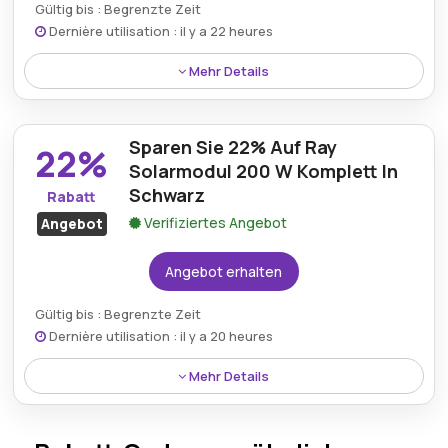
Gültig bis : Begrenzte Zeit
Dernière utilisation : il y a 22 heures
Mehr Details
Profitieren Sie von einem Rabatt von 29% auf die Ray
Flachdach- oder Gartenhalterung, die vielseitige
Sparen Sie 22% Auf Ray
Installationsmöglichkeiten für Solarsysteme bietet.
22%
Solarmodul 200 W Komplett In
Schwarz
Rabatt
Verifiziertes Angebot
Angebot
Angebot erhalten
Gültig bis : Begrenzte Zeit
Dernière utilisation : il y a 20 heures
Mehr Details
Sparen Sie 22% beim Ray Solarmodul 200W
Complete Black, das elegantes Design mit