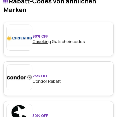
Rabatt-Codes von ähnlichen
leistungsstarker Energieeffizienz zu reduzierten
Preisen kombiniert.
Marken
90% OFF
Caseking
Gutscheincodes
25% OFF
Condor
Rabatt
50% OFF