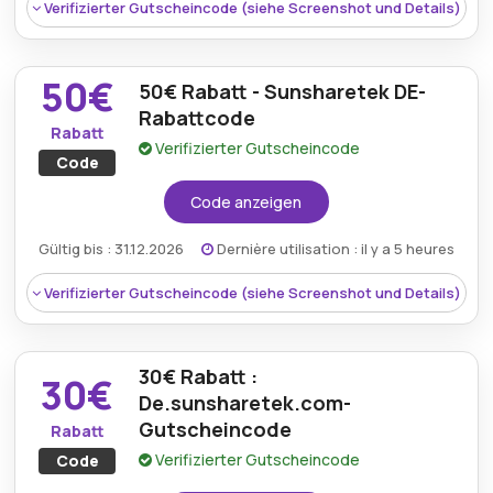
Bedingungen:
Weitere Informationen finden Sie
Verifizierter Gutscheincode (siehe Screenshot und Details)
in den Bedingungen auf der Website des Händlers.
50€
50€ Rabatt - Sunsharetek DE-
Rabattcode
Rabatt
Verifizierter Gutscheincode
Code
Code anzeigen
Gültig bis : 31.12.2026
Dernière utilisation : il y a 5 heures
Verifizierter Gutscheincode (siehe Screenshot und Details)
Rabatt:
Umweltbewusste Käufer können mit dem
Gutscheincode von De.sunsharetek.com auf
beachtliche Ersparnisse von 70€ zugreifen.
30€ Rabatt :
30€
De.sunsharetek.com-
Mindestkaufbetrag:
Bestellen sie über 100€
Gutscheincode
Rabatt
Berechtigung:
Für alle Kunden
Verifizierter Gutscheincode
Code
Art des Angebots:
Zeitlich begrenztes Angebot