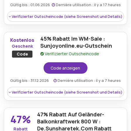
Gültig bis : 01.06.2026
Dernière utilisation : il y a 17 heures
Verifizierter Gutscheincode (siehe Screenshot und Details)
Rabatt:
Sunsharetek DE bietet 6% Rabatt auf alle
Bestellungen und ermöglicht es den Kunden, bei
einer Vielzahl von Technik- und
45% Rabatt Im WM-Sale :
Kostenlos
Elektronikprodukten zu sparen.
Sunjoyonline.eu-Gutschein
Geschenk
Mindestkaufbetrag:
Kein Minimum erforderlich
Verifizierter Gutscheincode
Code
Berechtigung:
Für alle Kunden
Code anzeigen
Art des Angebots:
Zeitlich begrenztes Angebot
Gültig bis : 31.12.2026
Dernière utilisation : il y a 7 heures
Kumulierbar:
Nicht mit anderen Aktionen
Verifizierter Gutscheincode (siehe Screenshot und Details)
kombinierbar
Rabatt:
Kunden können mit dem Sunsharetek DE
Gutscheincode einen Rabatt von 5% auf alle
Bedingungen:
Weitere Informationen finden Sie
Artikel im gesamten Sortiment genießen und so
in den Bedingungen auf der Website des Händlers.
47% Rabatt Auf Geländer-
47%
wertvolle Einsparungen erzielen.
Balkonkraftwerk 800 W :
De.Sunsharetek.Com Rabatt
Mindestkaufbetrag:
Kein Minimum erforderlich
Rabatt