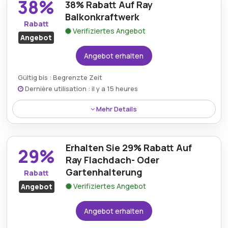
38%
38% Rabatt Auf Ray
machen Sie erneuerbare Energien für
umweltbewusste Käufer erschwinglicher.
Balkonkraftwerk
Rabatt
Verifiziertes Angebot
Angebot
Angebot erhalten
Gültig bis : Begrenzte Zeit
Dernière utilisation : il y a 15 heures
Mehr Details
Erhalten Sie das Ray Balkonkraftwerk mit einem
bemerkenswerten Preisnachlass von 38%, der
Erhalten Sie 29% Rabatt Auf
nachhaltige Energieoptionen zu deutlich geringeren
29%
Kosten bietet.
Ray Flachdach- Oder
Gartenhalterung
Rabatt
Verifiziertes Angebot
Angebot
Angebot erhalten