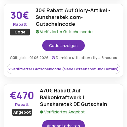
verfügbar, wenn der De.sunsharetek.com
30€ Rabatt Auf Glory-Artikel -
Rabattcode während des Online-Kaufs angewendet
Mindestkaufbetrag:
Bei ausgaben von 500€
30€
wird.
Sunsharetek.com-
Berechtigung:
Für alle Kunden
Gutscheincode
Rabatt
Verifizierter Gutscheincode
Code
Art des Angebots:
Zeitlich begrenztes Angebot
Kumulierbar:
Kombinierbar mit anderen Aktionen
Code anzeigen
Bedingungen:
Weitere Informationen finden Sie
Gültig bis : 01.06.2026
Dernière utilisation : il y a 8 heures
in den Bedingungen auf der Website des Händlers.
Verifizierter Gutscheincode (siehe Screenshot und Details)
470€ Rabatt Auf
€470
Balkonkraftwerk |
Sunsharetek DE Gutschein
Rabatt
Verifiziertes Angebot
Angebot
Angebot erhalten