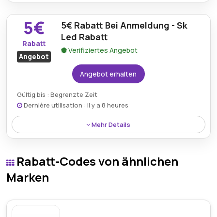
Kostenloser Versand ist bei Bestellungen über 150€
auf SK-led.com verfügbar und sorgt für eine
5€
5€ Rabatt Bei Anmeldung - Sk
bequeme Lieferung direkt an die Kunden ohne
zusätzliche Kosten.
Led Rabatt
Rabatt
Verifiziertes Angebot
Angebot
Angebot erhalten
Gültig bis : Begrenzte Zeit
Dernière utilisation : il y a 8 heures
Mehr Details
Die Anmeldung bei SK LED ermöglicht es Kunden,
einen zusätzlichen Rabatt von 5€ zu erhalten,
Rabatt-Codes von ähnlichen
wodurch Erstkäufe günstiger und lohnender werden.
Marken