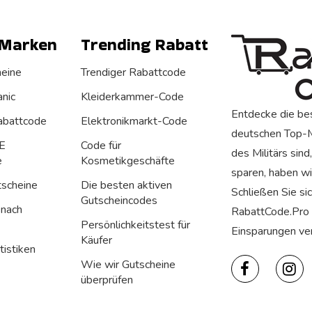
 Marken
Trending Rabatt
heine
Trendiger Rabattcode
nic
Kleiderkammer-Code
Entdecke die be
abattcode
Elektronikmarkt-Code
deutschen Top-Ma
E
Code für
des Militärs sind
e
Kosmetikgeschäfte
sparen, haben wi
tscheine
Die besten aktiven
Schließen Sie si
Gutscheincodes
 nach
RabattCode.Pro f
Persönlichkeitstest für
Einsparungen ver
Käufer
tistiken
Wie wir Gutscheine
überprüfen