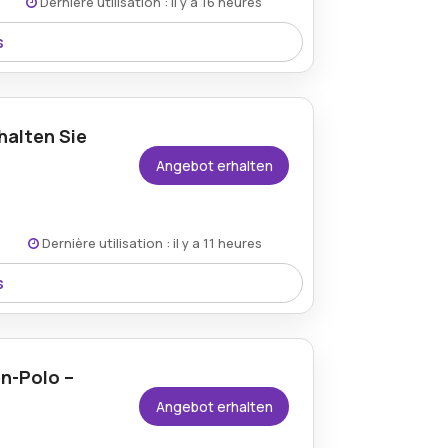
Dernière utilisation : il y a 16 heures
s
e Nordcap Herren-Steppjacke verfügbar,
et.
halten Sie
Angebot erhalten
Dernière utilisation : il y a 11 heures
s
sofort einen lohnenden 25% Rabatt auf
n-Polo –
Angebot erhalten