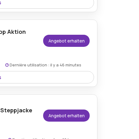
s
kel, sodass Kunden hochwertige Produkte
artikeln deutlich sparen können.
op Aktion
Angebot erhalten
Dernière utilisation : il y a 46 minutes
s
Versand für alle Bestellungen beinhaltet.
en können, ohne sich über zusätzliche
inkaufserlebnis noch besser macht.
 Steppjacke
Angebot erhalten