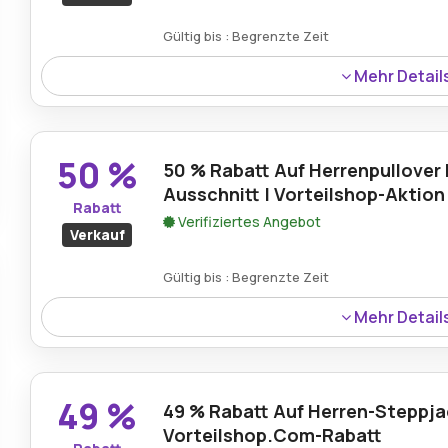
Gültig bis : Begrenzte Zeit
Mehr Detail
Sparen Sie 63 % beim Chiemsee-Herren-Polo mit dem Vo
einen unglaublichen Rabatt auf dieses stilvolle und bequ
lässige oder semi-legere Kleidung eignet, zum reduzierte
50 %
50 % Rabatt Auf Herrenpullover 
Ausschnitt | Vorteilshop-Aktion
Rabatt
Verifiziertes Angebot
Verkauf
Gültig bis : Begrenzte Zeit
Mehr Detail
Der Herrenpullover mit V-Ausschnitt ist über die Vorteils
bietet eine stilvolle und vielseitige Ergänzung für jede 
kälteren Monaten.
49 %
49 % Rabatt Auf Herren-Steppja
Vorteilshop.Com-Rabatt