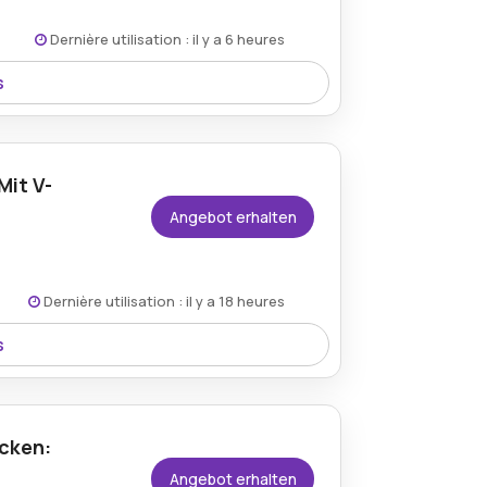
Dernière utilisation : il y a 6 heures
s
rteilshop-Gutschein und erhalten Sie
eme Poloshirt, das sich perfekt für
n Preis.
Mit V-
Angebot erhalten
Dernière utilisation : il y a 18 heures
s
hop-Aktion mit 50 % Rabatt erhältlich und
Garderobe, perfekt für den Lagenlook in den
cken:
Angebot erhalten