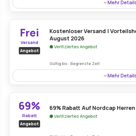
Mehr Detail
Vorteilshop.com bietet bis zu 75% Rabatt auf Sale-Arti
zu unschlagbaren Preisen kaufen und bei ihren Lieblings
Frei
Kostenloser Versand | Vorteilsh
August 2026
Versand
Verifiziertes Angebot
Angebot
Gültig bis : Begrenzte Zeit
Mehr Detail
Vorteilshop führt eine Aktion durch, die den kostenlosen 
So stellen wir sicher, dass Kunden ihre Einkäufe genieß
Liefergebühren Gedanken machen zu müssen, was ihr E
69%
69% Rabatt Auf Nordcap Herren
Rabatt
Verifiziertes Angebot
Angebot