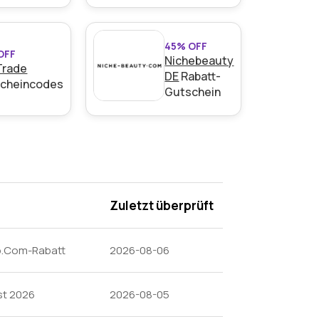
45% OFF
OFF
Nichebeauty
Trade
DE
Rabatt-
cheincodes
Gutschein
Zuletzt überprüft
hop.Com-Rabatt
2026-08-06
st 2026
2026-08-05