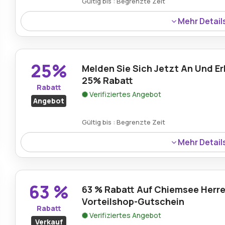
Gültig bis : Begrenzte Zeit
Mehr Detail
Ein bemerkenswerter Rabatt von 69% ist derzeit auf di
die außergewöhnliche Wärme, Langlebigkeit und Stil biet
25%
Melden Sie Sich Jetzt An Und Er
25% Rabatt
Rabatt
Verifiziertes Angebot
Angebot
Gültig bis : Begrenzte Zeit
Mehr Detail
Jeder, der den Anmeldevorgang heute abschließt, kann 
seine bevorstehende Bestellung genießen.
63 %
63 % Rabatt Auf Chiemsee Herre
Vorteilshop-Gutschein
Rabatt
Verifiziertes Angebot
Verkauf