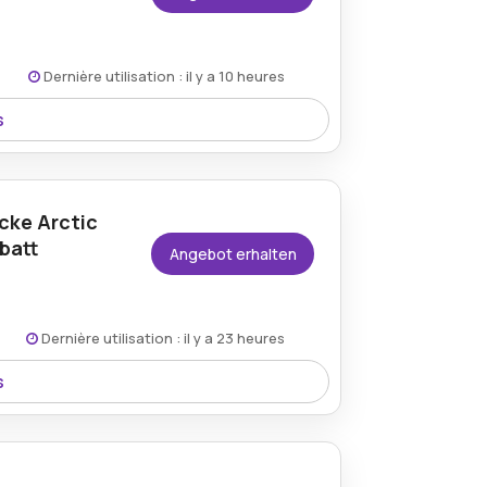
Dernière utilisation : il y a 10 heures
s
teppjacke für Herren. Dies ist ein
ige und warme Jacke zum fast halben
cke Arctic
batt
Angebot erhalten
Dernière utilisation : il y a 23 heures
s
dem Vorteilshop.com-Rabatt und bieten
raktivitäten Wärme und Schutz zu einem