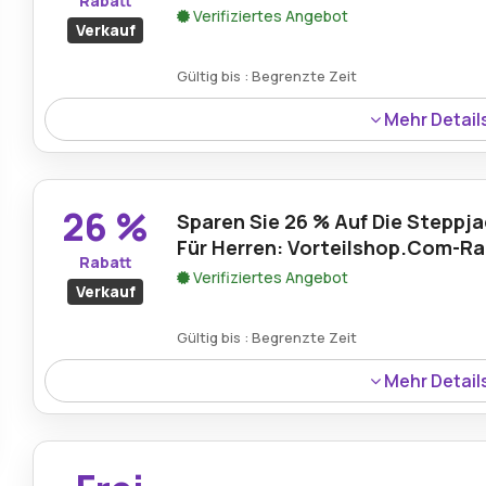
Rabatt
Verifiziertes Angebot
Verkauf
Gültig bis : Begrenzte Zeit
Mehr Detail
Vorteilshop.com gewährt einen Rabatt von 49 % auf die S
ausgezeichneter Zeitpunkt, um sich eine strapazierfäh
Preis zu schnappen, perfekt für kälteres Wetter.
26 %
Sparen Sie 26 % Auf Die Steppja
Für Herren: Vorteilshop.Com-Ra
Rabatt
Verifiziertes Angebot
Verkauf
Gültig bis : Begrenzte Zeit
Mehr Detail
Sparen Sie 26 % auf die Herren-Steppjacke Arctic mit 
Sie eine funktionelle und stilvolle Jacke, die bei Winte
erschwinglichen Preis bietet.