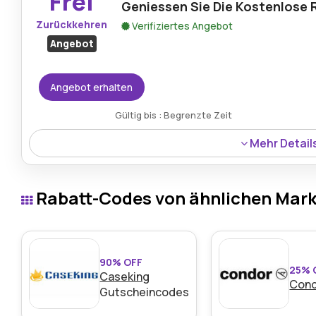
Frei
Geniessen Sie Die Kostenlose
Zurückkehren
Verifiziertes Angebot
Angebot
Angebot erhalten
Gültig bis : Begrenzte Zeit
Mehr Detail
Vorteilshop bietet ein kostenloses Rückgaberecht, das es
innerhalb von 30 Tagen zurückzugeben, wenn sie mit ihre
Rabatt-Codes von ähnlichen Mar
und so ein problemloses Einkaufserlebnis gewährleistet.
90% OFF
25% 
Caseking
Con
Gutscheincodes