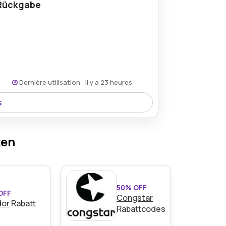
 Rückgabe
Dernière utilisation : il y a 23 heures
s
 Kunden ermöglicht, alle Artikel
m Kauf nicht vollständig zufrieden sind,
ken
50% OFF
OFF
Congstar
dor
Rabatt
Rabattcodes