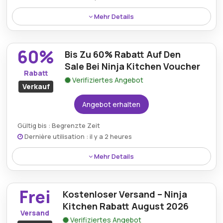
Mehr Details
Erhalten Sie 130€ Rabatt auf ausgewählte Artikel mit
einem Ninjakitchen.de Gutscheincode und sichern
60%
Bis Zu 60% Rabatt Auf Den
Sie sich erhebliche Ersparnisse auf hochwertige
Küchengeräte und unverzichtbare Kochwerkzeuge.
Sale Bei Ninja Kitchen Voucher
Rabatt
Verifiziertes Angebot
Verkauf
Angebot erhalten
Gültig bis : Begrenzte Zeit
Dernière utilisation : il y a 2 heures
Mehr Details
Profitieren Sie von bis zu 60% Rabatt auf
ausgewählte Artikel im Ninja Kitchen-Sale und
Frei
Kostenloser Versand – Ninja
sichern Sie sich so die perfekte Gelegenheit,
hochwertige Küchengeräte zu einem Bruchteil des
Kitchen Rabatt August 2026
Versand
Preises zu ergattern, die sich perfekt für die
Verifiziertes Angebot