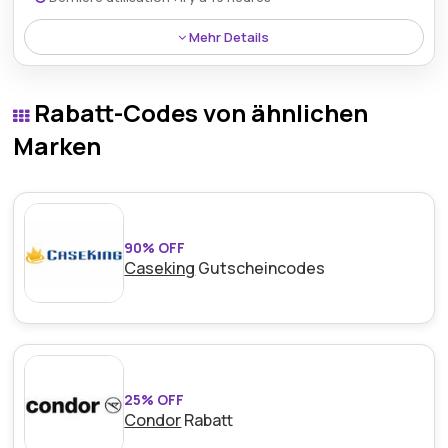
Mehr Details
Profitieren Sie von der 14-tägigen kostenlosen
Rückgabe- und Umtauschrichtlinie von Ninja Kitchen.
Rabatt-Codes von ähnlichen
So können Sie problemlos Rückgaben und
Umtäusche durchführen, wenn Ihr Neukauf nicht
Marken
Ihren Erwartungen entspricht.
90% OFF
Caseking
Gutscheincodes
25% OFF
Condor
Rabatt