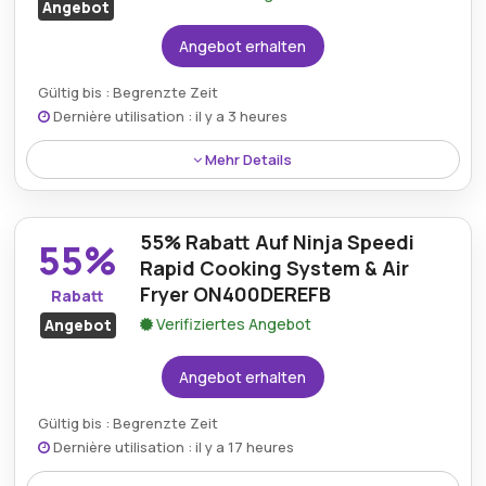
Angebot
Aufrüstung Ihrer Kochausrüstung eignen.
Angebot erhalten
Gültig bis : Begrenzte Zeit
Dernière utilisation : il y a 3 heures
Mehr Details
Genießen Sie bei jedem Einkauf bei Ninja Kitchen
kostenlosen Versand und stellen Sie sicher, dass Ihre
55% Rabatt Auf Ninja Speedi
neuen Küchengeräte ohne zusätzliche
55%
Versandkosten direkt an Ihre Haustür geliefert
Rapid Cooking System & Air
werden, was Ihr Einkaufserlebnis noch angenehmer
Fryer ON400DEREFB
Rabatt
macht.
Verifiziertes Angebot
Angebot
Angebot erhalten
Gültig bis : Begrenzte Zeit
Dernière utilisation : il y a 17 heures