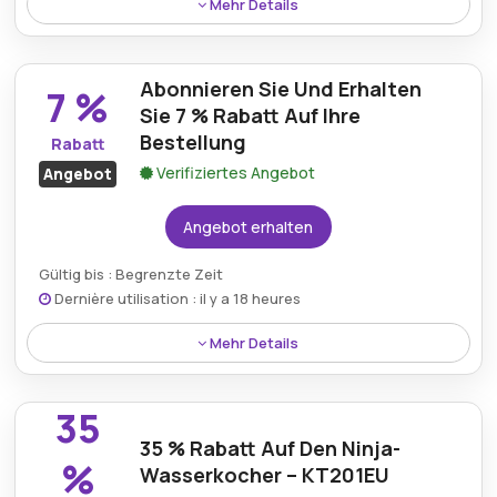
Mehr Details
Kunden können 55% auf das Ninja Speedi Rapid
Cooking System & Air Fryer ON400DEREFB sichern,
Abonnieren Sie Und Erhalten
das Effizienz, Vielseitigkeit und Premium-Technologie
7 %
zu einem bemerkenswerten Wert kombiniert.
Sie 7 % Rabatt Auf Ihre
Bestellung
Rabatt
Verifiziertes Angebot
Angebot
Angebot erhalten
Gültig bis : Begrenzte Zeit
Dernière utilisation : il y a 18 heures
Mehr Details
Abonnieren Sie den Newsletter von Ninja Kitchen und
genießen Sie 7 % Rabatt auf Ihre nächste Bestellung.
35
Damit erhalten Sie Zugang zu exklusiven Angeboten,
35 % Rabatt Auf Den Ninja-
Neuankömmlingen und hilfreichen Tipps, um Ihr
%
Wasserkocher – KT201EU
Kocherlebnis zu verbessern.