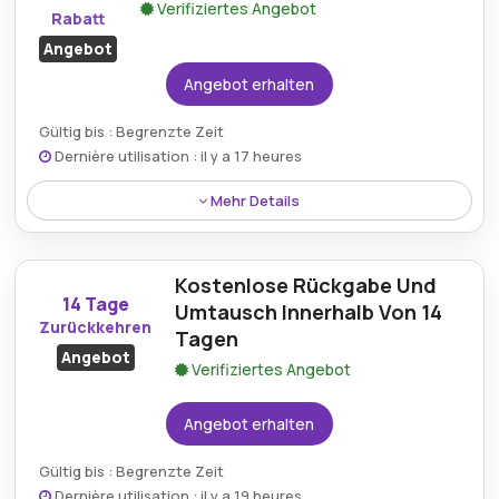
Verifiziertes Angebot
Rabatt
Angebot
Angebot erhalten
Gültig bis : Begrenzte Zeit
Dernière utilisation : il y a 17 heures
Mehr Details
Erhalten Sie 35 % Rabatt auf den Ninja Kettle
KT201EU, einen Premium-Wasserkocher, der Stil und
Kostenlose Rückgabe Und
Funktionalität vereint und ihn zur perfekten
14 Tage
Ergänzung für Ihre Küche macht, während Sie
Umtausch Innerhalb Von 14
Zurückkehren
gleichzeitig Geld für dieses fortschrittliche Gerät
Tagen
Angebot
sparen.
Verifiziertes Angebot
Angebot erhalten
Gültig bis : Begrenzte Zeit
Dernière utilisation : il y a 19 heures