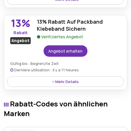
Sparen Sie 31%, wenn Sie ein Tischabroller-Set
bestellen, das zwölf Rollen starkes und haltbares
13%
13% Rabatt Auf Packband
Klebeband enthält.
Klebeband Sichern
Rabatt
Verifiziertes Angebot
Angebot
Angebot erhalten
Gültig bis : Begrenzte Zeit
Dernière utilisation : il y a 11 heures
Mehr Details
Man kann 13% beim Kauf von Packband-Klebeband
sparen, was es zu einem praktischen Angebot
Rabatt-Codes von ähnlichen
macht, um Pakete, Kartons und alltägliche
Verpackungsaufgaben effizient zu sichern.
Marken