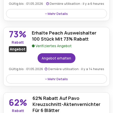
Gültig bis : 01.05.2026
Dernière utilisation : il y a 6 heures
Mehr Details
Das Pavo-Schneidlineal für A4 bis zur maximalen
Größe ist mit 77% Rabatt erhältlich und bietet
73%
Erhalte Peach Ausweishalter
Präzision sowie Langlebigkeit für genaue Bastel- und
Schneideprojekte.
100 Stück Mit 73% Rabatt
Rabatt
Verifiziertes Angebot
Angebot
Angebot erhalten
Gültig bis : 01.05.2026
Dernière utilisation : il y a 14 heures
Mehr Details
Sparen Sie 73% auf 100 Stück Peach Ausweishalter
und erhalten Sie eine praktische und kostengünstige
62% Rabatt Auf Pavo
Lösung für Organisationen.
62%
Kreuzschnitt-Aktenvernichter
Für 6 Blätter
Rabatt