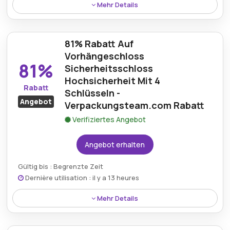
Mehr Details
Kostenloser Standardversand wird jetzt bei
Bestellungen über 69€ angeboten, wenn sie über
81% Rabatt Auf
Verpackungsteam mit einem aktiven Rabatt getätigt
werden.
Vorhängeschloss
81%
Sicherheitsschloss
Hochsicherheit Mit 4
Rabatt
Schlüsseln -
Angebot
Verpackungsteam.com Rabatt
Verifiziertes Angebot
Angebot erhalten
Gültig bis : Begrenzte Zeit
Dernière utilisation : il y a 13 heures
Mehr Details
Ein Verpackungsteam.com Rabatt gewährt 81%
Rabatt auf das Vorhängeschloss Sicherheitsschloss