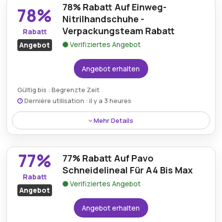
78% Rabatt Auf Einweg-
mit vier Schlüsseln und bietet so starken Schutz
78%
sowie hervorragende Einsparungen für alle
Nitrilhandschuhe -
Sicherheitsanforderungen.
Verpackungsteam Rabatt
Rabatt
Verifiziertes Angebot
Angebot
Angebot erhalten
Gültig bis : Begrenzte Zeit
Dernière utilisation : il y a 3 heures
Mehr Details
Einweg-Nitrilhandschuhe werden jetzt mit einem
Nachlass von 78% angeboten, wenn sie direkt über
77%
77% Rabatt Auf Pavo
die Rabattkollektion von Verpackungsteam bestellt
werden.
Schneidelineal Für A4 Bis Max
Rabatt
Verifiziertes Angebot
Angebot
Angebot erhalten