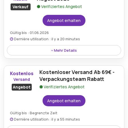
Verifiziertes Angebot
Verkauf
Angebot erhalten
Gültig bis : 01.06.2026
Dernière utilisation : il y a 20 minutes
Mehr Details
Käufer können reduzierte Artikel auf
Verpackungsteam.com mit Nachlässen von bis zu
Kostenloser Versand Ab 69€ -
85% im gesamten August 2026 entdecken.
Kostenlos
Verpackungsteam Rabatt
Versand
Verifiziertes Angebot
Angebot
Angebot erhalten
Gültig bis : Begrenzte Zeit
Dernière utilisation : il y a 55 minutes