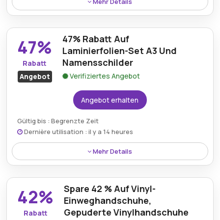
Mehr Details
Ein Verpackungsteam.com Rabatt ermöglicht
Kunden 55% Rabatt auf die Winstar Plus Kernlos
47% Rabatt Auf
Stretchfolie und bietet dabei langlebige
47%
Verpackungslösungen mit bemerkenswerten
Laminierfolien-Set A3 Und
Einsparungen.
Namensschilder
Rabatt
Verifiziertes Angebot
Angebot
Angebot erhalten
Gültig bis : Begrenzte Zeit
Dernière utilisation : il y a 14 heures
Mehr Details
Das Laminierfolienset, einschließlich A3-Blätter und
Namensschilder, ist jetzt mit einer Preisreduzierung
Spare 42 % Auf Vinyl-
von 47% erhältlich.
42%
Einweghandschuhe,
Gepuderte Vinylhandschuhe
Rabatt