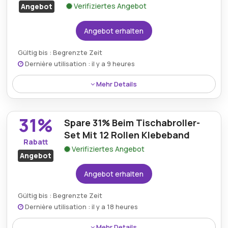
Verifiziertes Angebot
Angebot
Angebot erhalten
Gültig bis : Begrenzte Zeit
Dernière utilisation : il y a 9 heures
Mehr Details
Käufer können 42% auf hochwertige Vinyl-
Einweghandschuhe sparen, einschließlich
31%
Spare 31% Beim Tischabroller-
gepuderter Vinylhandschuhe, die zuverlässigen
Schutz, Langlebigkeit und Komfort für den täglichen
Set Mit 12 Rollen Klebeband
Rabatt
Gebrauch zu einem bemerkenswerten Preis bieten.
Verifiziertes Angebot
Angebot
Angebot erhalten
Gültig bis : Begrenzte Zeit
Dernière utilisation : il y a 18 heures
Mehr Details