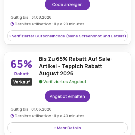
Code anzeigen
Gültig bis : 31.08.2026
Dernière utilisation : il y a 20 minutes
Verifizierter Gutscheincode (siehe Screenshot und Details)
Bis Zu 65% Rabatt Auf Sale-
65%
Artikel - Teppich Rabatt
August 2026
Rabatt
Verifiziertes Angebot
Verkauf
Angebot erhalten
Gültig bis : 01.06.2026
Rabatt:
20% Rabatt Auf Der Ganzen Website
Dernière utilisation : il y a 40 minutes
Mindestkaufbetrag:
Kein Minimum erforderlich
Mehr Details