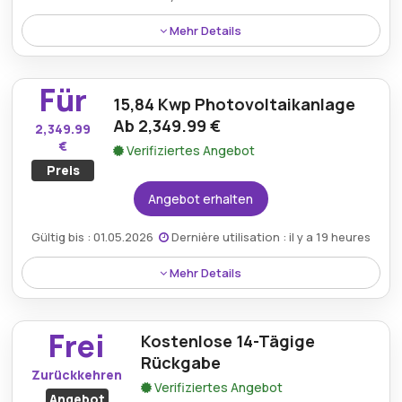
Mehr Details
Mit einem Rabatt von 20 % auf die 2250-W-Mini-PV
erleichtert der Solarscouts-Gutschein Verbrauchern
Für
den Erwerb hochwertiger Photovoltaikanlagen und
15,84 Kwp Photovoltaikanlage
sorgt gleichzeitig für Kosteneinsparungen bei dieser
Ab 2,349.99 €
2,349.99
umweltfreundlichen Lösung.
€
Verifiziertes Angebot
Preis
Angebot erhalten
Gültig bis : 01.05.2026
Dernière utilisation : il y a 19 heures
Mehr Details
Das 15,84-kWp-Photovoltaiksystem ist ab 2.349,99 €
erhältlich und bietet Privatpersonen eine
Frei
Kostenlose 14-Tägige
erschwingliche Möglichkeit, in ein leistungsstarkes
System zu investieren, das Energieeffizienz und
Rückgabe
Zurückkehren
kostengünstige Solarstromoptionen bietet.
Verifiziertes Angebot
Angebot