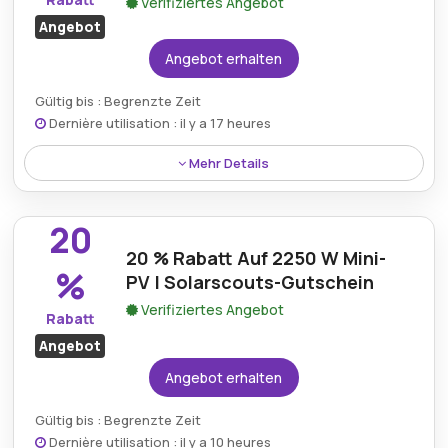
Verifiziertes Angebot
Angebot
Angebot erhalten
Gültig bis : Begrenzte Zeit
Dernière utilisation : il y a 17 heures
Mehr Details
Über ein Angebot von Solarscouts.de erhalten
Kunden einen Rabatt von 28 % auf das
20
Balkonkraftwerk und schaffen damit eine
20 % Rabatt Auf 2250 W Mini-
hervorragende Gelegenheit für diejenigen, die ihre
%
PV | Solarscouts-Gutschein
Energiesysteme zu Hause durch Einsparungen
verbessern möchten.
Verifiziertes Angebot
Rabatt
Angebot
Angebot erhalten
Gültig bis : Begrenzte Zeit
Dernière utilisation : il y a 10 heures