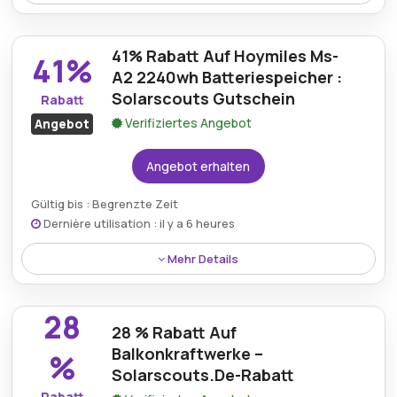
Solarscouts bietet kostenlosen Versand auf alle
qualifizierten Bestellungen, wodurch Kunden
41% Rabatt Auf Hoymiles Ms-
zusätzlichen Wert ohne zusätzliche Lieferkosten
41%
genießen können.
A2 2240wh Batteriespeicher :
Solarscouts Gutschein
Rabatt
Verifiziertes Angebot
Angebot
Angebot erhalten
Gültig bis : Begrenzte Zeit
Dernière utilisation : il y a 6 heures
Mehr Details
Die Hoymiles MS-A2 2240Wh-
Batteriespeichereinheit ist mit einem 41%-Rabatt
28
erhältlich, wenn ein gültiger Solarscouts-Gutschein
28 % Rabatt Auf
verwendet wird.
Balkonkraftwerke –
%
Solarscouts.De-Rabatt
Rabatt