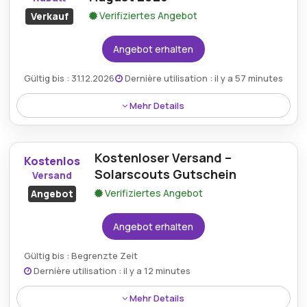
Verifiziertes Angebot
Verkauf
Angebot erhalten
Gültig bis : 31.12.2026
Dernière utilisation : il y a 57 minutes
Mehr Details
Solarscouts.de bietet einen attraktiven Rabatt von
bis zu 50%, sodass Kunden bei verschiedenen
Kostenloser Versand –
Produkten deutlich sparen können und so den
Kostenlos
Gesamtwert ihres Erlebnisses mit dieser Aktion
Solarscouts Gutschein
Versand
steigern.
Verifiziertes Angebot
Angebot
Angebot erhalten
Gültig bis : Begrenzte Zeit
Dernière utilisation : il y a 12 minutes
Mehr Details