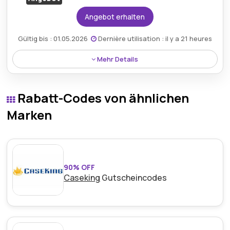
Angebot erhalten
Gültig bis : 01.05.2026
Dernière utilisation : il y a 21 heures
Mehr Details
Solarscouts bietet ein 14-tägiges kostenloses
Rückgaberecht an, sodass Kunden beim Kauf
Rabatt-Codes von ähnlichen
beruhigt sein können, da sie wissen, dass die
Rückgabe innerhalb der angegebenen Frist
Marken
problemlos und ohne zusätzliche Kosten erfolgen
kann.
90% OFF
Caseking
Gutscheincodes