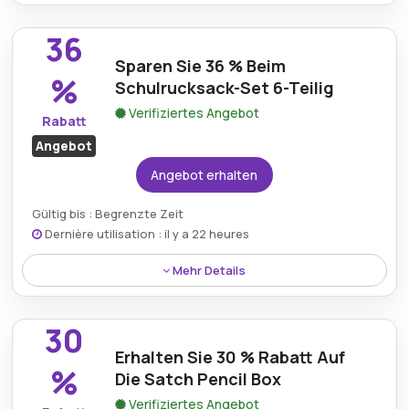
Mit einem Rabatt von 40 % auf den Blackbeat
Mistique können Käufer einen erheblichen Rabatt auf
36
stilvolle und funktionale Artikel erzielen und so ihr
Sparen Sie 36 % Beim
Einkaufserlebnis zusätzlich sparen.
%
Schulrucksack-Set 6-Teilig
Verifiziertes Angebot
Rabatt
Angebot
Angebot erhalten
Gültig bis : Begrenzte Zeit
Dernière utilisation : il y a 22 heures
Mehr Details
Auf ein Set mit 6 Schulrucksäcken gibt es einen
Rabatt von 36 %. Dies bietet ein hervorragendes
30
Preis-Leistungs-Verhältnis für alle, die große Mengen
Erhalten Sie 30 % Rabatt Auf
kaufen oder mehrere Rucksäcke für eine Schule
%
Die Satch Pencil Box
bereitstellen möchten.
Verifiziertes Angebot