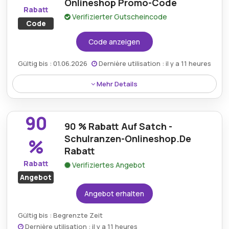
Artikel ohne zusätzliche Versandkosten geliefert
Onlineshop Promo-Code
Rabatt
werden.
Verifizierter Gutscheincode
Code
Code anzeigen
Gültig bis : 01.06.2026
Dernière utilisation : il y a 11 heures
Mehr Details
Mit einem speziellen Aktionscode können Sie beim
Einkauf im Schulranzen Onlineshop 5 % Rabatt
90
erhalten und so noch mehr auf Artikel aus einem
90 % Rabatt Auf Satch -
großen Sortiment sparen.
Schulranzen-Onlineshop.De
%
Rabatt
Rabatt
Verifiziertes Angebot
Angebot
Angebot erhalten
Gültig bis : Begrenzte Zeit
Dernière utilisation : il y a 11 heures