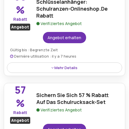
äußerst günstigen Preis zu finden.
Schlüsselanhänger:
%
Schulranzen-Onlineshop.De
Rabatt
Rabatt
Verifiziertes Angebot
Angebot
Angebot erhalten
Gültig bis : Begrenzte Zeit
Dernière utilisation : il y a 7 heures
Mehr Details
Beim Kauf von Schlüsselanhängern im Schulranzen-
onlineshop.de gibt es 60 % Rabatt und damit eine
57
tolle Möglichkeit, Accessoires deutlich reduziert zu
Sichern Sie Sich 57 % Rabatt
erwerben.
%
Auf Das Schulrucksack-Set
Verifiziertes Angebot
Rabatt
Angebot