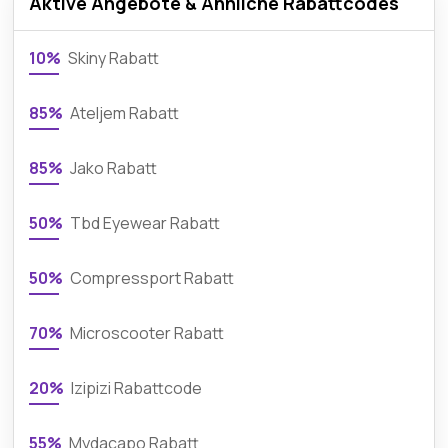
Aktive Angebote & Ähnliche Rabattcodes
10%
Skiny Rabatt
85%
Ateljem Rabatt
85%
Jako Rabatt
50%
Tbd Eyewear Rabatt
50%
Compressport Rabatt
70%
Microscooter Rabatt
20%
Izipizi Rabattcode
55%
Mydacapo Rabatt