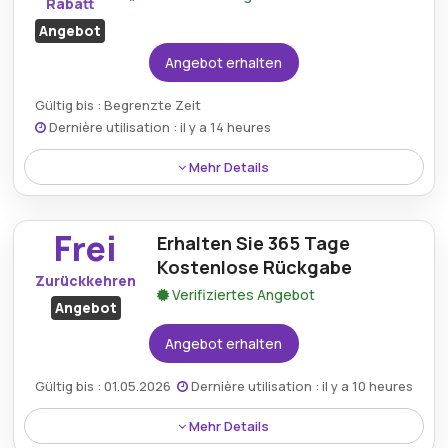
Rabatt
Angebot
Angebot erhalten
Gültig bis : Begrenzte Zeit
Dernière utilisation : il y a 14 heures
Mehr Details
Auf die Stifteboxen von Satch gibt es einen Rabatt
von 30 %. Mit diesem Sonderangebot ist es einfacher
Frei
Erhalten Sie 365 Tage
denn je, hochwertige, langlebige Federmäppchen zu
einem Bruchteil der Kosten zu ergattern.
Kostenlose Rückgabe
Zurückkehren
Verifiziertes Angebot
Angebot
Angebot erhalten
Gültig bis : 01.05.2026
Dernière utilisation : il y a 10 heures
Mehr Details