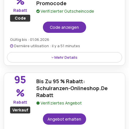
%
Promocode
Rabatt
Verifizierter Gutscheincode
Code
Code anzeigen
Gültig bis : 01.06.2026
Dernière utilisation : il y a 51 minutes
Mehr Details
Beim Einkauf im Schulranzen Onlineshop kann mit
einem Aktionscode ein Rabatt von 15 % gewährt
95
werden, der Käufern die Möglichkeit bietet, bei einer
Bis Zu 95 % Rabatt:
Vielzahl von Artikeln aus dem Shop zu sparen.
Schulranzen-Onlineshop.De
%
Rabatt
Rabatt
Verifiziertes Angebot
Verkauf
Angebot erhalten