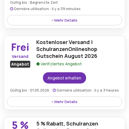
Gültig bis : Begrenzte Zeit
Dernière utilisation : il y a 39 minutes
Mehr Details
Käufer können beim Einkauf bei Schulranzen-
onlineshop.de von unglaublichen Ersparnissen von
Kostenloser Versand |
bis zu 95 % profitieren, einer unschlagbaren
Frei
Gelegenheit, auf der Website reduzierte Artikel zu
SchulranzenOnlineshop
finden.
Gutschein August 2026
Versand
Verifiziertes Angebot
Angebot
Angebot erhalten
Gültig bis : 01.05.2026
Dernière utilisation : il y a 3 heures
Mehr Details
Alle Bestellungen sind versandkostenfrei und mit
einem Gutschein von SchulranzenOnlineshop
5 %
5 % Rabatt, Schulranzen
genießen Kunden den zusätzlichen Vorteil, dass ihre