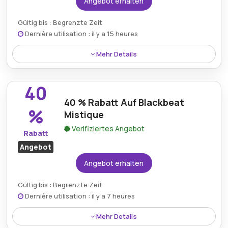
Angebot erhalten
Gültig bis : Begrenzte Zeit
Dernière utilisation : il y a 15 heures
Mehr Details
Kunden können sich einen unglaublichen Rabatt von
57 % auf ein komplettes Schulrucksack-Set sichern –
40
das perfekte Angebot für alle, die hochwertige
40 % Rabatt Auf Blackbeat
Taschen zu einem reduzierten Preis suchen.
%
Mistique
Verifiziertes Angebot
Rabatt
Angebot
Angebot erhalten
Gültig bis : Begrenzte Zeit
Dernière utilisation : il y a 7 heures
Mehr Details