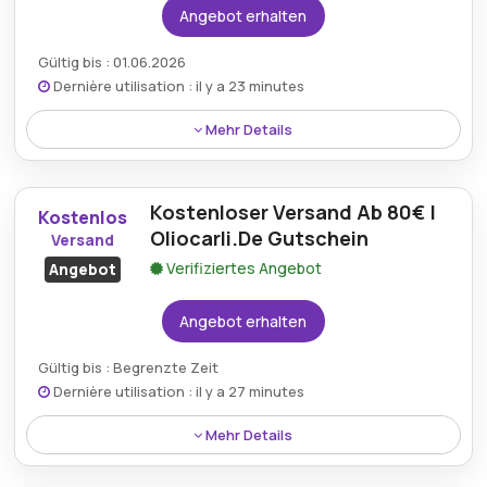
Angebot erhalten
Gültig bis : 01.06.2026
Dernière utilisation : il y a 23 minutes
Mehr Details
Käufer können bis zu 35% auf eine Vielzahl von
Produkten mit dem neuesten Olio Carli
Kostenloser Versand Ab 80€ |
Rabattangebot sparen.
Kostenlos
Oliocarli.De Gutschein
Versand
Verifiziertes Angebot
Angebot
Angebot erhalten
Gültig bis : Begrenzte Zeit
Dernière utilisation : il y a 27 minutes
Mehr Details
Bestellungen mit einem Warenwert über 80 €