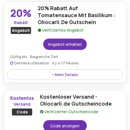
qualifizieren sich automatisch für einen kostenlosen
20% Rabatt Auf
Versand durch den gültigen Oliocarli.de
20%
Aktionsgutschein.
Tomatensauce Mit Basilikum :
Oliocarli.De Gutschein
Rabatt
Verifiziertes Angebot
Angebot
Angebot erhalten
Gültig bis : Begrenzte Zeit
Dernière utilisation : il y a 17 heures
Mehr Details
Ein Preisnachlass von 20% gilt auf Tomatensauce
mit Basilikum bei Verwendung des Oliocarli.de
Kostenloser Versand -
Gutscheins zum Zeitpunkt der Bestellung.
Kostenlos
Oliocarli.de Gutscheincode
Versand
Verifizierter Gutscheincode
Code
Code anzeigen