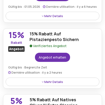
Gültig bis : 01.05.2026
Dernière utilisation : il y a 6 heures
Mehr Details
Kunden können mit diesem Gutscheincode beim
Bezahlvorgang von Oliocarli.de kostenlose Lieferung
15%
15% Rabatt Auf
auf alle Bestellungen erhalten und dadurch sparen.
Pistazienpesto Sichern
Rabatt
Verifiziertes Angebot
Angebot
Angebot erhalten
Gültig bis : Begrenzte Zeit
Dernière utilisation : il y a 2 heures
Mehr Details
Käufer haben Anspruch auf 15% Rabatt auf das
Pistazien-Pesto-Produkt, das durch dieses
5%
5% Rabatt Auf Natives
Sonderangebot erhältlich ist.