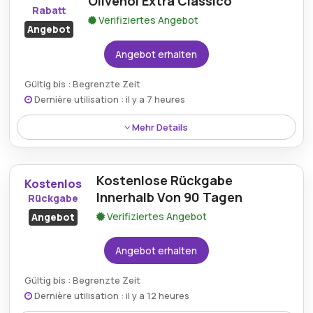
Olivenöl Extra Classico
Rabatt
Verifiziertes Angebot
Angebot
Angebot erhalten
Gültig bis : Begrenzte Zeit
Dernière utilisation : il y a 7 heures
Mehr Details
Sparen Sie 5% auf Extra Natives Olivenöl Classico
durch Anwendung des entsprechenden
Kostenlose Rückgabe
Aktionsangebots beim qualifizierten Einkauf.
Kostenlos
Innerhalb Von 90 Tagen
Rückgabe
Verifiziertes Angebot
Angebot
Angebot erhalten
Gültig bis : Begrenzte Zeit
Dernière utilisation : il y a 12 heures