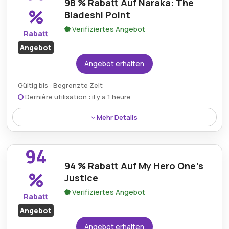
98 % Rabatt Auf Naraka: The
Sonderangebote für verschiedene Plattformen.
%
Bladeshi Point
Verifiziertes Angebot
Rabatt
Angebot
Angebot erhalten
Gültig bis : Begrenzte Zeit
Dernière utilisation : il y a 1 heure
Mehr Details
Sichere dir 98 % Rabatt auf Naraka: The Bladespoint,
ein beliebtes, actiongeladenes Multiplayer-Spiel –
94
jetzt zu einem unglaublich günstigen Preis. So
94 % Rabatt Auf My Hero One's
kannst du dich in epische Schlachten stürzen, ohne
%
Justice
viel auszugeben.
Verifiziertes Angebot
Rabatt
Angebot
Angebot erhalten