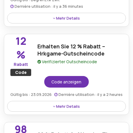
Dernière utilisation : il y a 36 minutes
Mehr Details
Bis zu 99 % Rabatt auf ausgewählte Artikel bei
Hrkgame. Profitieren Sie von massiven Rabatten auf
12
eine große Auswahl an Spielen – von Indie-Hits bis
Erhalten Sie 12 % Rabatt –
hin zu Blockbustern – und genießen Sie Gaming noch
%
Hrkgame-Gutscheincode
günstiger.
Verifizierter Gutscheincode
Rabatt
Code
Code anzeigen
Gültig bis : 23.09.2026
Dernière utilisation : il y a 2 heures
Mehr Details
Mit dem Hrkgame-Gutscheincode sichern Sie sich 12
% Rabatt und sparen zusätzlich beim Kauf Ihrer
98
Spiele – egal ob neue Spiele, Erweiterungen oder