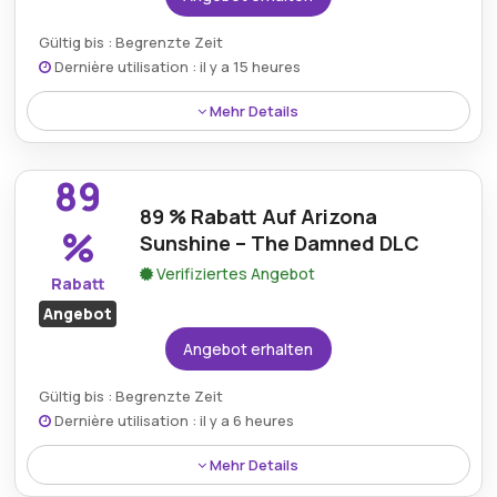
Gültig bis : Begrenzte Zeit
Dernière utilisation : il y a 15 heures
Mehr Details
Spare 94 % auf My Hero One's Justice. Fans des
Animes erhalten einen riesigen Rabatt auf das
89
spannende Kampfspiel – perfekt für alle, die die
89 % Rabatt Auf Arizona
actionreiche Welt von My Hero Academia erleben
%
Sunshine – The Damned DLC
möchten.
Verifiziertes Angebot
Rabatt
Angebot
Angebot erhalten
Gültig bis : Begrenzte Zeit
Dernière utilisation : il y a 6 heures
Mehr Details