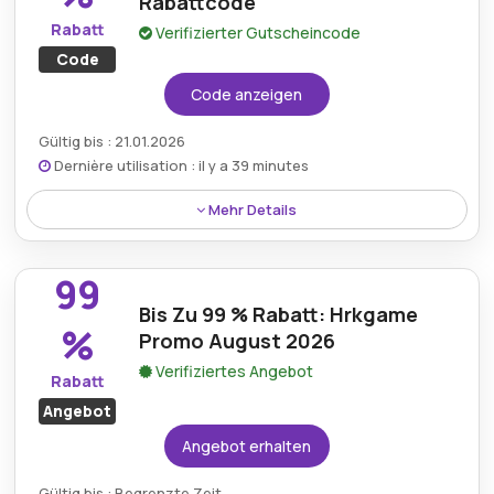
Rabattcode
Rabatt
Verifizierter Gutscheincode
Code
Code anzeigen
Gültig bis : 21.01.2026
Dernière utilisation : il y a 39 minutes
Mehr Details
Sparen Sie mit dem 12 %-Rabattcode auf
Hrkgame.com bei einer Vielzahl digitaler Spiele. So
99
erhalten Sie Ihre Lieblingstitel günstiger und noch
Bis Zu 99 % Rabatt: Hrkgame
mehr Spielerlebnisse.
%
Promo August 2026
Verifiziertes Angebot
Rabatt
Angebot
Angebot erhalten
Gültig bis : Begrenzte Zeit