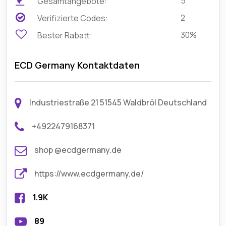
5
Gesamtangebote:
2
Verifizierte Codes:
30%
Bester Rabatt:
ECD Germany Kontaktdaten
Industriestraße 21 51545 Waldbröl Deutschland
+4922479168371
shop @ecdgermany.de
https://www.ecdgermany.de/
1.9K
89