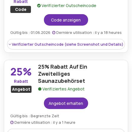
Rabatt
Einkaufserlebnis.
Verifizierter Gutscheincode
Code
Code anzeigen
Gültig bis : 01.06.2026
Dernière utilisation : il y a 18 heures
Verifizierter Gutscheincode (siehe Screenshot und Details)
25% Rabatt Auf Ein
25%
Zweiteiliges
Saunazubehörset
Rabatt
Verifiziertes Angebot
Angebot
Angebot erhalten
Gültig bis : Begrenzte Zeit
Dernière utilisation : il y a 1 heure
Rabatt:
Erhalten Sie 5% Rabatt auf alle