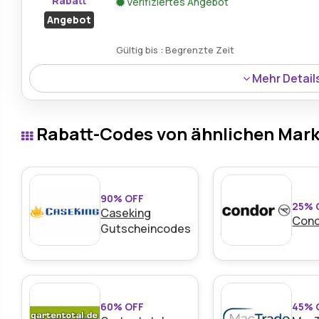
Rabatt
Verifiziertes Angebot
Angebot
Gültig bis : Begrenzte Zeit
Mehr Detail
Auf das C29 E-Bike erhalten Sie beim Kauf im Rahmen de
Rabatt-Codes von ähnlichen Mar
90% OFF
25% 
Caseking
Con
Gutscheincodes
60% OFF
45% 