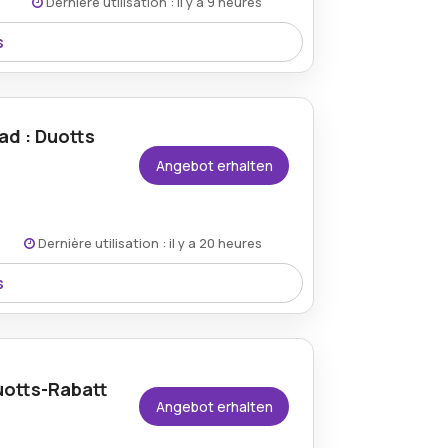
Dernière utilisation : il y a 9 heures
s
r den Duotts.com Gutscheincode verfügbar
ad : Duotts
Angebot erhalten
Dernière utilisation : il y a 20 heures
s
N26 E-Bike über Duotts erhältlich und
istung.
uotts-Rabatt
Angebot erhalten