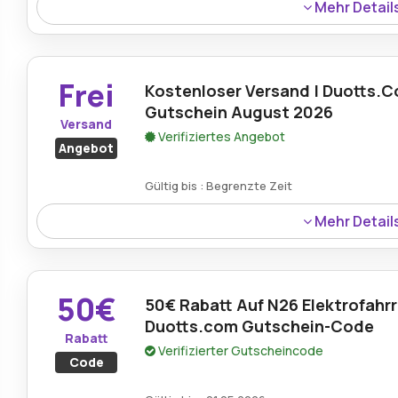
Mehr Detail
Ausgewählte Artikel sind während der aktuellen Duotts
bis zu 40% Rabatt erhältlich.
Frei
Kostenloser Versand | Duotts.
Gutschein August 2026
Versand
Verifiziertes Angebot
Angebot
Gültig bis : Begrenzte Zeit
Mehr Detail
FÃ¼r berechtigte Bestellungen, die im August 2026 Ã¼
der Versand kostenlos.
50€
50€ Rabatt Auf N26 Elektrofahrr
Duotts.com Gutschein-Code
Rabatt
Verifizierter Gutscheincode
Code