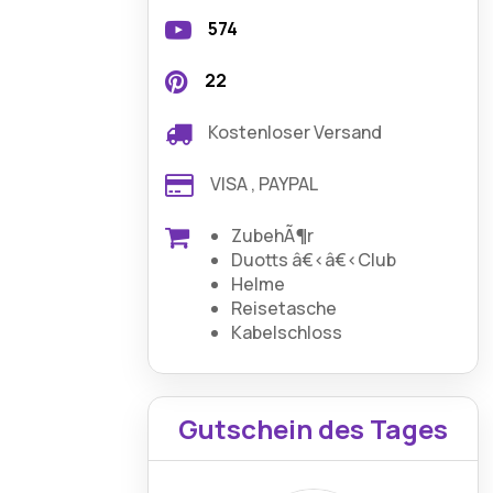
574
22
Kostenloser Versand
VISA , PAYPAL
ZubehÃ¶r
Duotts â€‹â€‹Club
Helme
Reisetasche
Kabelschloss
Gutschein des Tages