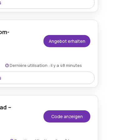
s
-Verkaufskampagne für begrenzte Zeit mit
Com-
Angebot erhalten
Dernière utilisation : il y a 48 minutes
s
ber Duotts.com aufgegeben werden, ist
ad –
Code anzeigen