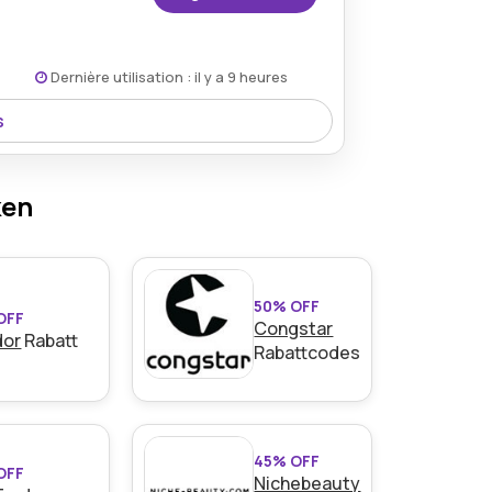
Dernière utilisation : il y a 9 heures
s
r laufenden Duotts-Aktion 5% Rabatt.
ken
50% OFF
OFF
Congstar
dor
Rabatt
Rabattcodes
45% OFF
OFF
Nichebeauty