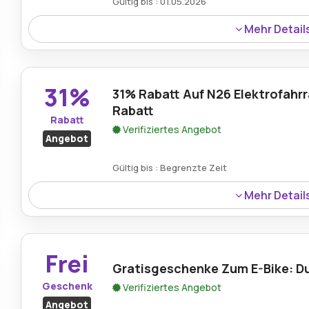
Gültig bis : 01.05.2026
Mehr Detail
Ein Rabatt von 50€ ist auf das N26 Elektrofahrrad übe
und bietet heute erhebliche Ersparnisse.
31%
31% Rabatt Auf N26 Elektrofahrr
Rabatt
Rabatt
Verifiziertes Angebot
Angebot
Gültig bis : Begrenzte Zeit
Mehr Detail
Ein bemerkenswerter Rabatt von 31% ist derzeit auf das 
bietet erhebliche Ersparnisse bei fortschrittlicher Fahrle
Frei
Gratisgeschenke Zum E-Bike: D
Geschenk
Verifiziertes Angebot
Angebot