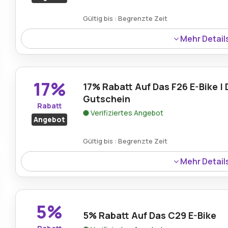
Gültig bis : Begrenzte Zeit
Mehr Detail
Kunden erhalten beim Kauf eines E-Bikes im Rahmen der
kostenlose Zusatzartikel.
17%
17% Rabatt Auf Das F26 E-Bike | 
Gutschein
Rabatt
Verifiziertes Angebot
Angebot
Gültig bis : Begrenzte Zeit
Mehr Detail
Das F26 E-Bike ist mit einem gÃ¼ltigen Duotts-Gutschein
Rabatt erhÃ¤ltlich.
5%
5% Rabatt Auf Das C29 E-Bike