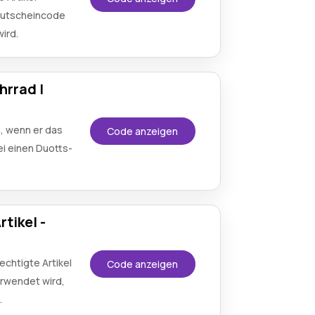
-Gutscheincode
ird.
hrrad |
, wenn er das
Code anzeigen
ei einen Duotts-
tikel -
echtigte Artikel
Code anzeigen
erwendet wird,
.