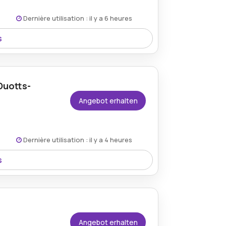
Dernière utilisation : il y a 6 heures
s
 aktuellen Duotts-Rabattaktion
Duotts-
Angebot erhalten
Dernière utilisation : il y a 4 heures
s
 zu einem reduzierten Preis mit 17%
Angebot erhalten