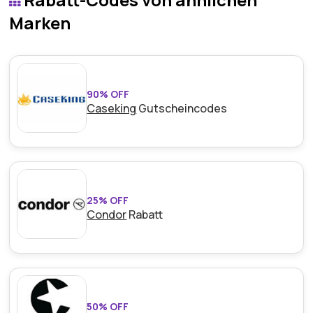
gibt. Denn wenn Ihr Kauf nicht Ihren Erwartungen
Marken
entspricht, können Sie ihn problemlos innerhalb von
zwei Wochen zurückgeben und sorgen so für ein
sorgenfreies Erlebnis.
90% OFF
Caseking
Gutscheincodes
25% OFF
Condor
Rabatt
50% OFF