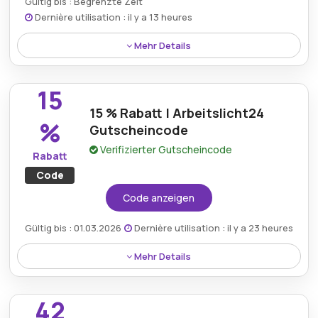
Gültig bis : Begrenzte Zeit
Dernière utilisation : il y a 13 heures
Mehr Details
Sparen Sie 57 % auf den LED-Strahler Tek mit dem
Arbeitslicht24.de-Rabatt und sichern Sie sich ein
15
fantastisches Angebot für diesen leistungsstarken,
15 % Rabatt | Arbeitslicht24
energieeffizienten Strahler, der sich perfekt für die
%
Gutscheincode
Beleuchtung großer Flächen oder die Fokussierung
des Lichts auf bestimmte Aufgaben eignet.
Verifizierter Gutscheincode
Rabatt
Code
Code anzeigen
Gültig bis : 01.03.2026
Dernière utilisation : il y a 23 heures
Mehr Details
Genießen Sie 15 % Rabatt mit dem Arbeitslicht24-
Gutscheincode und sparen Sie bei einer großen
42
Auswahl an Beleuchtungsprodukten. Ideal, um die