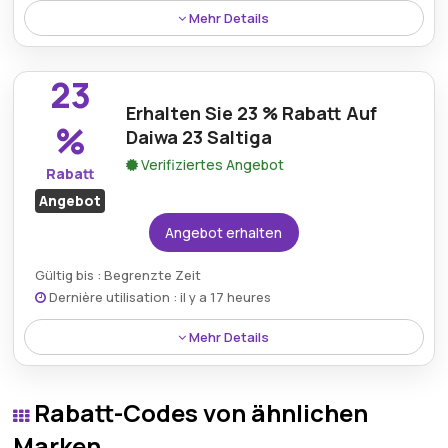
Mehr Details
Kaufen Sie die Daiwa 20 Saltiga mit einem
Preisnachlass von 27 % und genießen Sie überlegene
23
Angeltechnologie für weniger Geld.
Erhalten Sie 23 % Rabatt Auf
%
Daiwa 23 Saltiga
Verifiziertes Angebot
Rabatt
Angebot
Angebot erhalten
Gültig bis : Begrenzte Zeit
Dernière utilisation : il y a 17 heures
Mehr Details
Erhalten Sie 23 % Ermäßigung auf die Daiwa 23
Saltiga und machen Sie es so einfacher, eine
Rabatt-Codes von ähnlichen
erstklassige Angelrolle zu einem tollen Preis zu
besitzen.
Marken