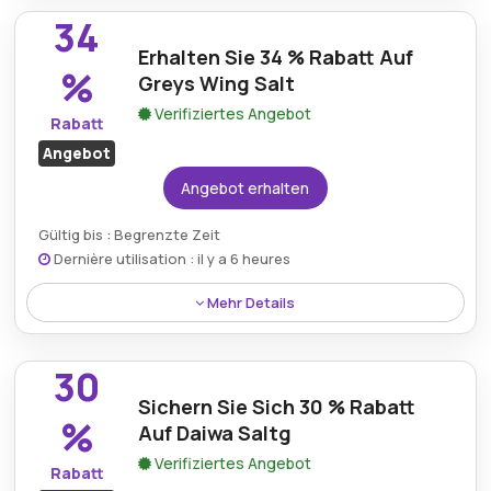
Rabatt auf Greys Wing und machen Sie erstklassige
34
Angelruten leichter zugänglich.
Erhalten Sie 34 % Rabatt Auf
%
Greys Wing Salt
Verifiziertes Angebot
Rabatt
Angebot
Angebot erhalten
Gültig bis : Begrenzte Zeit
Dernière utilisation : il y a 6 heures
Mehr Details
Profitieren Sie von einem Preisnachlass von 34 % auf
Grays Wing Salt und erleben Sie leistungsstarke
30
Angelausrüstung zu reduzierten Kosten.
Sichern Sie Sich 30 % Rabatt
%
Auf Daiwa Saltg
Verifiziertes Angebot
Rabatt