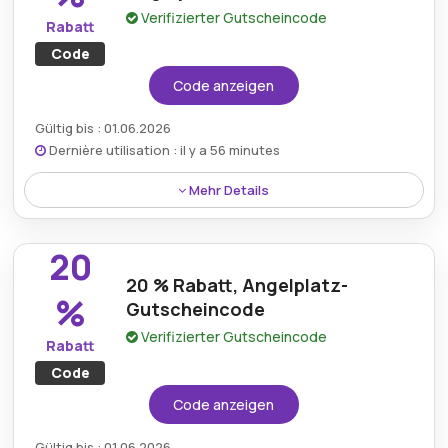
Verifizierter Gutscheincode
Rabatt
Code
Code anzeigen
Gültig bis : 01.06.2026
Dernière utilisation : il y a 56 minutes
Mehr Details
Genießen Sie 10 % Rabatt mit dem neuesten
Angelplatz-Aktionscode für exklusive Ersparnisse
20
bei Premium-Angelausrüstung und -zubehör.
20 % Rabatt, Angelplatz-
%
Gutscheincode
Verifizierter Gutscheincode
Rabatt
Code
Code anzeigen
Gültig bis : 01.06.2026