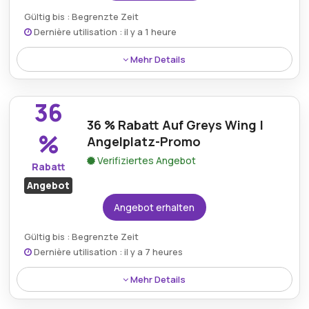
Gültig bis : Begrenzte Zeit
Dernière utilisation : il y a 1 heure
Mehr Details
Erhalten Sie 38 % Rabatt auf Salmo Rattlin Sting bei
Angelplatz.de, sodass Angelbegeisterte ihre
36
Angelkollektion zu einem geringeren Preis aufrüsten
36 % Rabatt Auf Greys Wing |
können.
%
Angelplatz-Promo
Verifiziertes Angebot
Rabatt
Angebot
Angebot erhalten
Gültig bis : Begrenzte Zeit
Dernière utilisation : il y a 7 heures
Mehr Details
Sichern Sie sich mit dieser Angelplatz-Aktion 36 %