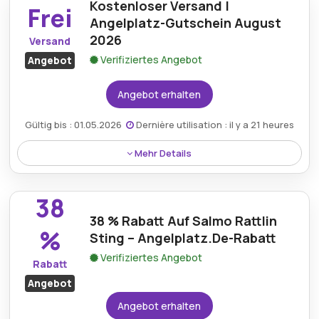
Kostenloser Versand |
Angelplatz.de-Rabatt und machen Sie Premium-
Frei
Ausrüstung erschwinglicher.
Angelplatz-Gutschein August
2026
Versand
Verifiziertes Angebot
Angebot
Angebot erhalten
Gültig bis : 01.05.2026
Dernière utilisation : il y a 21 heures
Mehr Details
Profitieren Sie durch die Einlösung des Angelplatz-
Gutscheins vom kostenlosen Versand für
38
ausgewählte Artikel und sorgen Sie so für ein
38 % Rabatt Auf Salmo Rattlin
sorgenfreies Einkaufserlebnis.
%
Sting – Angelplatz.De-Rabatt
Verifiziertes Angebot
Rabatt
Angebot
Angebot erhalten