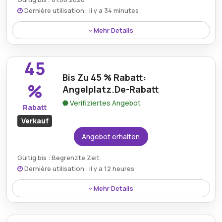
Dernière utilisation : il y a 34 minutes
Mehr Details
Sichern Sie sich mit einem verifizierten Angelplatz-
Gutscheincode einen Preisnachlass von 20 % und
45
bieten Sie fantastische Angebote für eine große
Bis Zu 45 % Rabatt:
Auswahl an wichtigen Angelartikeln.
%
Angelplatz.De-Rabatt
Verifiziertes Angebot
Rabatt
Verkauf
Angebot erhalten
Gültig bis : Begrenzte Zeit
Dernière utilisation : il y a 12 heures
Mehr Details
Sparen Sie bis zu 45 % bei hochwertiger
Angelausrüstung mit einem exklusiven