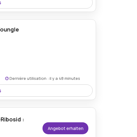
s
und online wertvolle Einsparungen bei
igen Artikeln finden.
Youngle
Dernière utilisation : il y a 48 minutes
s
ersand und sorgt so für eine bequeme
 und Gesundheitsprodukten.
Ribosid :
Angebot erhalten