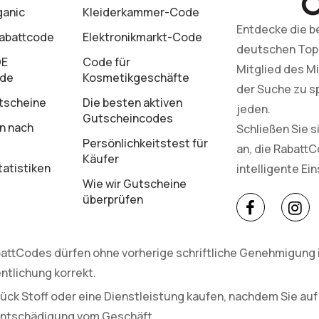
ganic
Kleiderkammer-Code
Entdecke die b
Rabattcode
Elektronikmarkt-Code
deutschen Top-M
DE
Code für
Mitglied des Mi
ode
Kosmetikgeschäfte
der Suche zu s
tscheine
Die besten aktiven
jeden.
Gutscheincodes
n nach
Schließen Sie 
Persönlichkeitstest für
an, die Rabatt
Käufer
atistiken
intelligente Ei
Wie wir Gutscheine
überprüfen
attCodes dürfen ohne vorherige schriftliche Genehmigung in
ntlichung korrekt.
ück Stoff oder eine Dienstleistung kaufen, nachdem Sie auf
 Entschädigung vom Geschäft.