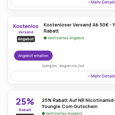
Mehr Detail
Kunden können bei Youngle bis zu 30% Rabatt genießen 
Gesundheits¬ergänzungen, Wellnessprodukten und wicht
Kostenloser Versand Ab 50€ - 
Kostenlos
Rabatt
Versand
Verifiziertes Angebot
Angebot
Angebot erhalten
Gültig bis : Begrenzte Zeit
Mehr Detail
Bei Bestellungen über 50€ bietet Youngle kostenlosen V
Lieferung und zusätzliche Einsparungen bei Wellness-
25%
25% Rabatt Auf NR Nicotinamid-
Youngle.Com Gutschein
Rabatt
Verifiziertes Angebot