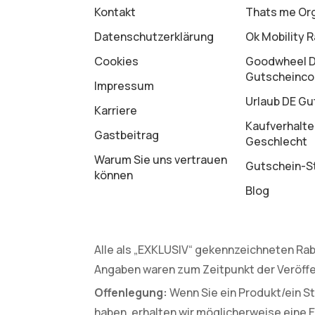
Kontakt
Thats me Or
Datenschutz­erklärung
Ok Mobility 
Cookies
Goodwheel 
Gutscheinc
Impressum
Urlaub DE Gu
Karriere
Kaufverhalte
Gastbeitrag
Geschlecht
Warum Sie uns vertrauen
Gutschein-St
können
Blog
Alle als „EXKLUSIV“ gekennzeichneten Rab
Angaben waren zum Zeitpunkt der Veröffe
Offenlegung:
Wenn Sie ein Produkt/ein St
haben, erhalten wir möglicherweise eine