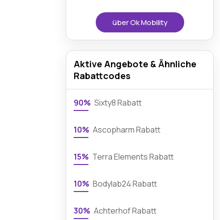
über Ok Mobility
Aktive Angebote & Ähnliche
Rabattcodes
90%
Sixty8 Rabatt
10%
Ascopharm Rabatt
15%
Terra Elements Rabatt
10%
Bodylab24 Rabatt
30%
Achterhof Rabatt