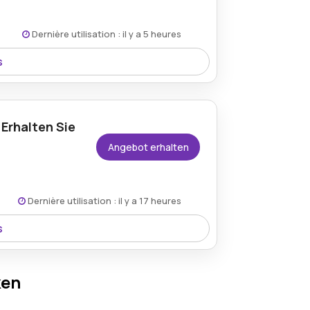
Dernière utilisation : il y a 5 heures
s
-Ribosid sparen und ihre Gesundheit,
 von reduzierten Preisen profitieren.
Erhalten Sie
Angebot erhalten
Dernière utilisation : il y a 17 heures
s
nd werben und 5€ Rabatt erhalten,
eits- und Wellnessprodukte
ken