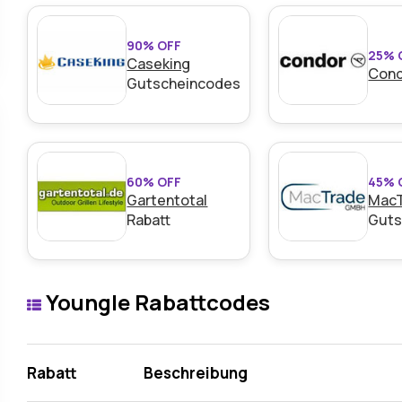
90% OFF
25% 
Caseking
Con
Gutscheincodes
60% OFF
45% 
Gartentotal
Mac
Rabatt
Guts
Youngle Rabattcodes
Rabatt
Beschreibung