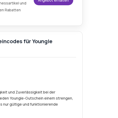
Angebot erhalten
nessartikel und
len Rabatten
eincodes für Youngle
eit und Zuverlässigkeit bei der
jeden Youngle-Gutschein einem strengen,
s nur gültige und funktionierende