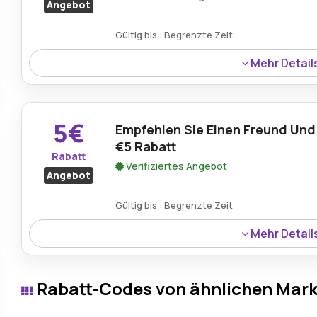
Angebot
Gültig bis : Begrenzte Zeit
Mehr Detail
Kunden können bei Youngle.com 25% auf Nr Nicotinamid
Vitalität und ihr Wohlbefinden unterstützen, während sie
5€
Empfehlen Sie Einen Freund Und 
€5 Rabatt
Rabatt
Verifiziertes Angebot
Angebot
Gültig bis : Begrenzte Zeit
Mehr Detail
Einkäufer können während des Cyber Monday einen Freu
wodurch sie sparen und gleichzeitig Youngles Gesundh
Rabatt-Codes von ähnlichen Mar
weiterempfehlen.