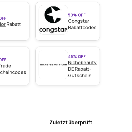
50% OFF
OFF
Congstar
dor
Rabatt
Rabattcodes
45% OFF
OFF
Nichebeauty
Trade
DE
Rabatt-
cheincodes
Gutschein
Zuletzt überprüft