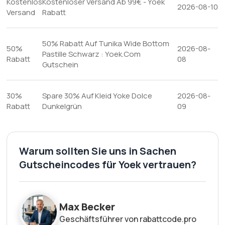
Kostenlos
Kostenloser Versand Ab 99€ - Yoek
2026-08-10
Versand
Rabatt
50% Rabatt Auf Tunika Wide Bottom
50%
2026-08-
Pastille Schwarz : Yoek.Com
Rabatt
08
Gutschein
30%
Spare 30% Auf Kleid Yoke Dolce
2026-08-
Rabatt
Dunkelgrün
09
Warum sollten Sie uns in Sachen
Gutscheincodes für Yoek vertrauen?
Max Becker
Geschäftsführer von rabattcode.pro