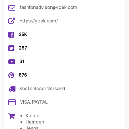
fashionadvisor@yoek.com
https://yoek.com/
25K
287
31
676
Kostenloser Versand
VISA, PAYPAL
Kleider
Hemden
Jeans