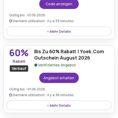
Code anzeigen
Gültig bis : 01.05.2026
Dernière utilisation : il y a 33 minutes
Mehr Details
Kunden können bei jedem Einkauf im gesamten Store
10€ sparen, indem sie den Yoek-Rabattcode beim
60%
Bis Zu 60% Rabatt | Yoek.Com
Bezahlvorgang anwenden.
Gutschein August 2026
Rabatt
Verifiziertes Angebot
Verkauf
Angebot erhalten
Gültig bis : 01.06.2026
Dernière utilisation : il y a 36 minutes
Mehr Details
Einkäufer können Einsparungen von bis zu 60% auf