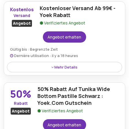
Premium-Modekollektionen erzielen, wenn sie den
Kostenloser Versand Ab 99€ -
verifizierten Yoek.com-Gutschein online verwenden.
Kostenlos
Yoek Rabatt
Versand
Verifiziertes Angebot
Angebot
Angebot erhalten
Gültig bis : Begrenzte Zeit
Dernière utilisation : il y a 18 heures
Mehr Details
Kostenloser Versand ist für Bestellungen über 99€
verfügbar, sodass Käufer hochwertige Yoek-
50% Rabatt Auf Tunika Wide
Bekleidung mit zusätzlichem Komfort und Mehrwert
50%
genießen können.
Bottom Pastille Schwarz :
Yoek.Com Gutschein
Rabatt
Verifiziertes Angebot
Angebot
Angebot erhalten