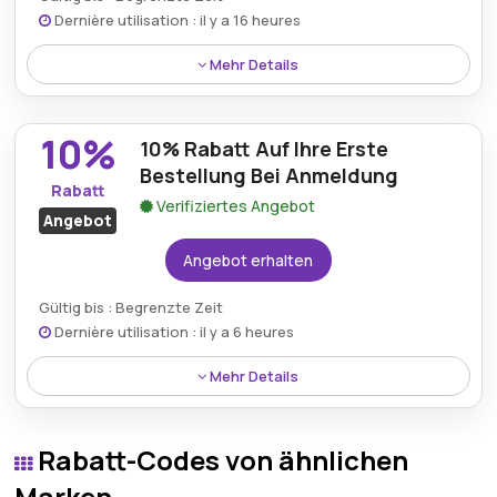
Dernière utilisation : il y a 16 heures
Mehr Details
Erhalten Sie 15% Rabatt auf Ihr ausgewÃ¤hltes
Sicherheitskit â€“ ideal, um Ihren Hausschutz mit
10%
10% Rabatt Auf Ihre Erste
einem einzigen Paket zu erweitern.
Bestellung Bei Anmeldung
Rabatt
Verifiziertes Angebot
Angebot
Angebot erhalten
Gültig bis : Begrenzte Zeit
Dernière utilisation : il y a 6 heures
Mehr Details
Neukunden, die sich Ã¼ber Yale anmelden, erhalten
10% Rabatt auf ihre erste qualifizierte Online-
Rabatt-Codes von ähnlichen
Bestellung.
Marken