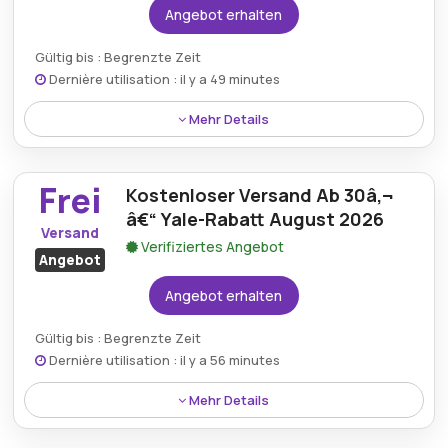
Angebot erhalten
Gültig bis : Begrenzte Zeit
Dernière utilisation : il y a 49 minutes
Mehr Details
Sparen Sie bis zu 65% auf ausgewÃ¤hlte Produkte
aus dem aktuellen Yale Sale, darunter Smart-Home-
Frei
Kostenloser Versand Ab 30â‚¬
und Sicherheitsartikel.
â€“ Yale-Rabatt August 2026
Versand
Verifiziertes Angebot
Angebot
Angebot erhalten
Gültig bis : Begrenzte Zeit
Dernière utilisation : il y a 56 minutes
Mehr Details
Versandkostenfrei fÃ¼r alle qualifizierten