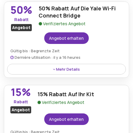
Bestellungen Ã¼ber 30â‚¬, die im August 2026
50%
50% Rabatt Auf Die Yale Wi-Fi
Ã¼ber Yale aufgegeben werden.
Connect Bridge
Rabatt
Verifiziertes Angebot
Angebot
Angebot erhalten
Gültig bis : Begrenzte Zeit
Dernière utilisation : il y a 16 heures
Mehr Details
Die Yale Wi-Fi Connect Bridge ist aktuell mit 50%
Rabatt erhÃ¤ltlich und verbessert den Zugang zu
15%
Smart Locks und die Fernsteuerung.
15% Rabatt Auf Ihr Kit
Rabatt
Verifiziertes Angebot
Angebot
Angebot erhalten
Gültig bis : Begrenzte Zeit