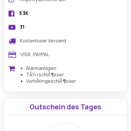
3.3K
31
Kostenloser Versand
VISA , PAYPAL
Alarmanlagen
TÃ¼rschlÃ¶sser
VorhÃ¤ngeschlÃ¶sser
Gutschein des Tages