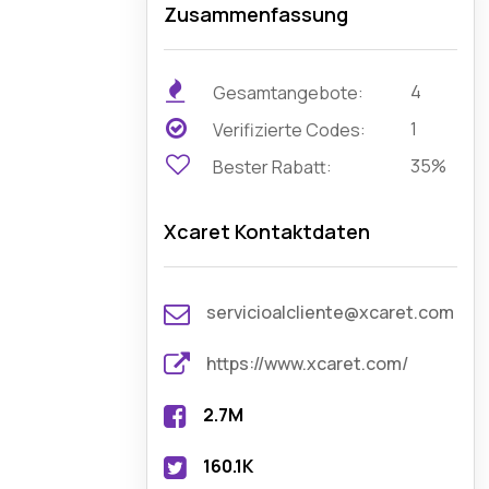
Zusammenfassung
4
Gesamtangebote:
1
Verifizierte Codes:
35%
Bester Rabatt:
Xcaret Kontaktdaten
servicioalcliente@xcaret.com
https://www.xcaret.com/
2.7M
160.1K