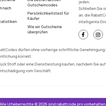
jeden.
Gutscheincodes
n nach
Schließen Sie 
Persönlichkeitstest für
an, die Rabatt
Käufer
atistiken
intelligente Ei
Wie wir Gutscheine
überprüfen
attCodes dürfen ohne vorherige schriftliche Genehmigung in
ntlichung korrekt.
ück Stoff oder eine Dienstleistung kaufen, nachdem Sie auf
 Entschädigung vom Geschäft.
Alle Urheberrechte © 2026 sind rabattcode.pro vorbehalten