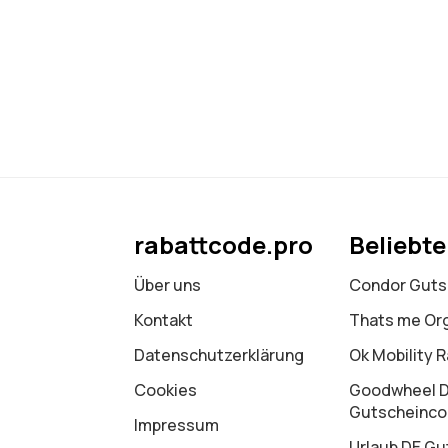
rabattcode.pro
Beliebt
Über uns
Condor Guts
Kontakt
Thats me Or
Datenschutz­erklärung
Ok Mobility 
Cookies
Goodwheel 
Gutscheinc
Impressum
Urlaub DE Gu