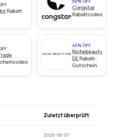
50% OFF
OFF
Congstar
dor
Rabatt
Rabattcodes
ar.
den Bedingungen auf der Website des
45% OFF
OFF
Nichebeauty
Trade
DE
Rabatt-
cheincodes
Gutschein
Zuletzt überprüft
2026-08-07