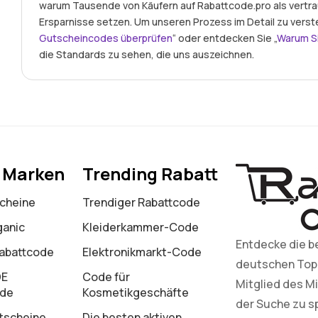
warum Tausende von Käufern auf Rabattcode.pro als vertr
Ersparnisse setzen. Um unseren Prozess im Detail zu verst
Gutscheincodes überprüfen
“ oder entdecken Sie „
Warum S
die Standards zu sehen, die uns auszeichnen.
e Marken
Trending Rabatt
cheine
Trendiger Rabattcode
ganic
Kleiderkammer-Code
Entdecke die b
Rabattcode
Elektronikmarkt-Code
deutschen Top-M
DE
Code für
Mitglied des Mi
ode
Kosmetikgeschäfte
der Suche zu s
tscheine
Die besten aktiven