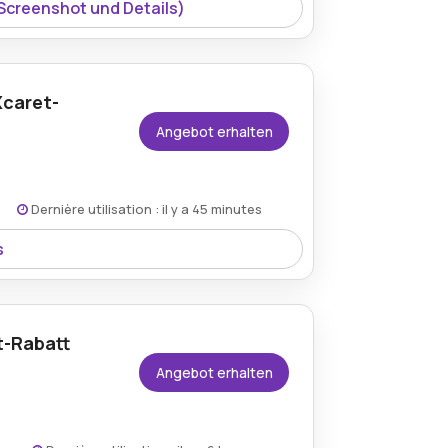
 Screenshot und Details)
Xcaret-
Angebot erhalten
Dernière utilisation : il y a 45 minutes
s
u 35% Rabatt auf Xcaret-Tickets und
benteuer.
t-Rabatt
Angebot erhalten