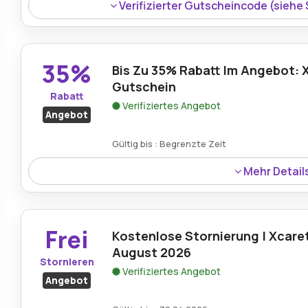
Verifizierter Gutscheincode (siehe
35%
Bis Zu 35% Rabatt Im Angebot: 
Gutschein
Rabatt
Verifiziertes Angebot
Angebot
Gültig bis : Begrenzte Zeit
Mehr Detail
Rabatt:
Sichern Sie sich mit diesem Gutschein bis z
erleben Sie unvergessliche Parks, Attraktionen und A
Frei
Kostenlose Stornierung | Xcare
Mindestkaufbetrag:
Kein Mindestwert erforderlich
August 2026
Stornieren
Verifiziertes Angebot
Berechtigung:
Für alle Kunden
Angebot
Art des Angebots:
Zeitlich begrenztes Angebot