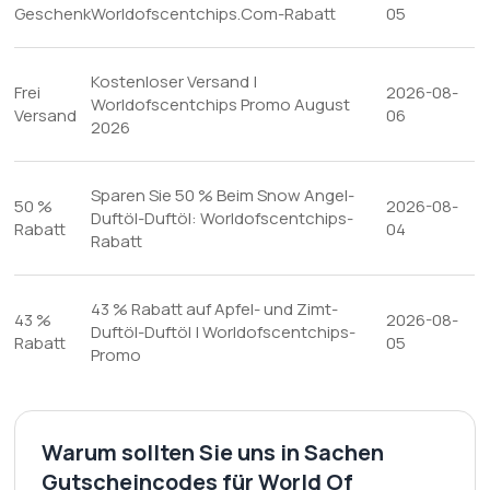
Geschenk
Worldofscentchips.Com-Rabatt
05
Kostenloser Versand |
Frei
2026-08-
Worldofscentchips Promo August
Versand
06
2026
Sparen Sie 50 % Beim Snow Angel-
50 %
2026-08-
Duftöl-Duftöl: Worldofscentchips-
Rabatt
04
Rabatt
43 % Rabatt auf Apfel- und Zimt-
43 %
2026-08-
Duftöl-Duftöl | Worldofscentchips-
Rabatt
05
Promo
Warum sollten Sie uns in Sachen
Gutscheincodes für World Of