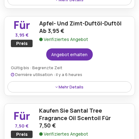
Erhalten Sie 42 % Rabatt auf das Shining Stars
Fragrance Oil Scentoil bei Worldofscentchips.com,
Für
Apfel- Und Zimt-Duftöl-Duftöl
perfekt, um Ihrem Raum mit diesem bezaubernden
Duft eine festliche oder magische Note zu verleihen.
Ab 3,95 €
3,95 €
Verifiziertes Angebot
Preis
Angebot erhalten
Gültig bis : Begrenzte Zeit
Dernière utilisation : il y a 6 heures
Mehr Details
Duftöl „Apple & Cinnamon Fragrance Oil“ ist ab 3,95 €
erhältlich und bietet eine erschwingliche Möglichkeit,
Kaufen Sie Santal Tree
die saisonale Mischung aus süßen Äpfeln und
Für
würzigem Zimt in Ihrem Zuhause zu genießen.
Fragrance Oil Scentoil Für
7,50 €
7,50 €
Verifiziertes Angebot
Preis