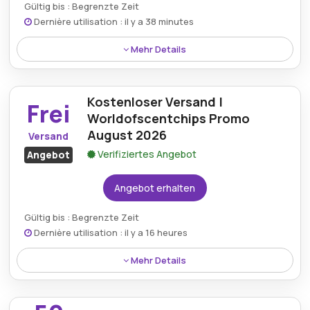
Gültig bis : Begrenzte Zeit
Dernière utilisation : il y a 38 minutes
Mehr Details
Erhalten Sie zu Ihrem Einkauf ein kostenloses
Geschenk über den Worldofscentchips.com-Rabatt
Kostenloser Versand |
und bieten Sie bei jeder Bestellung eine besondere
Frei
Überraschung, um Ihr Einkaufserlebnis zu
Worldofscentchips Promo
verbessern.
August 2026
Versand
Verifiziertes Angebot
Angebot
Angebot erhalten
Gültig bis : Begrenzte Zeit
Dernière utilisation : il y a 16 heures
Mehr Details
Profitieren Sie vom kostenlosen Versand mit der
Worldofscentchips-Aktion und machen Sie Ihren