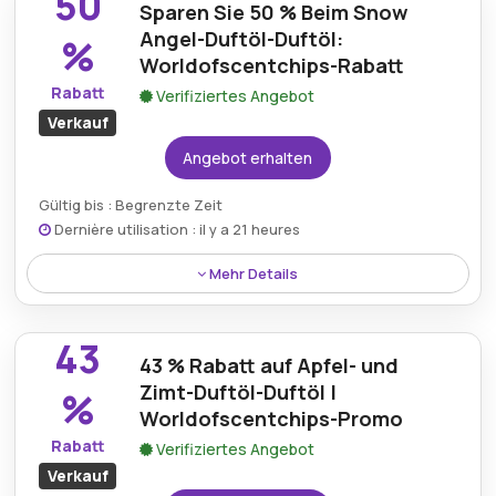
50
Einkauf noch erschwinglicher, da die Versandkosten
Sparen Sie 50 % Beim Snow
für Ihre Lieblingsdüfte entfallen.
Angel-Duftöl-Duftöl:
%
Worldofscentchips-Rabatt
Rabatt
Verifiziertes Angebot
Verkauf
Angebot erhalten
Gültig bis : Begrenzte Zeit
Dernière utilisation : il y a 21 heures
Mehr Details
Sparen Sie 50 % beim Duftöl „Snow Angel“ mit dem
Worldofscentchips-Rabatt, sodass Sie Ihr Zuhause
43
zum halben Preis mit dem süßen, gemütlichen Duft
43 % Rabatt auf Apfel- und
von „Snow Angel“ erfüllen können.
Zimt-Duftöl-Duftöl |
%
Worldofscentchips-Promo
Rabatt
Verifiziertes Angebot
Verkauf