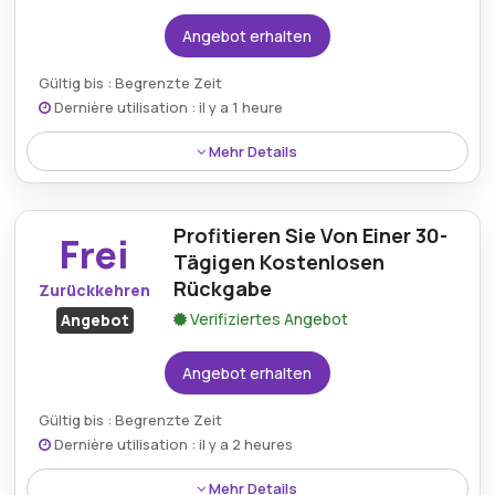
Angebot erhalten
Gültig bis : Begrenzte Zeit
Dernière utilisation : il y a 1 heure
Mehr Details
Kaufen Sie das Santal Tree Fragrance Oil Scentoil für
nur 7,50 € und verleihen Sie Ihrem Raum mit diesem
Profitieren Sie Von Einer 30-
Premium-Duftöl einen reichen und erdigen Duft.
Frei
Tägigen Kostenlosen
Rückgabe
Zurückkehren
Verifiziertes Angebot
Angebot
Angebot erhalten
Gültig bis : Begrenzte Zeit
Dernière utilisation : il y a 2 heures
Mehr Details