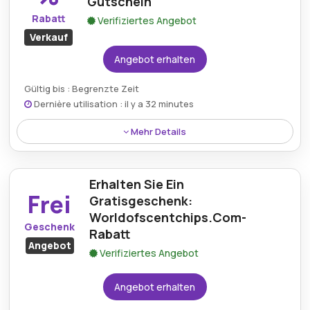
Gutschein
Rabatt
Verifiziertes Angebot
Verkauf
Angebot erhalten
Gültig bis : Begrenzte Zeit
Dernière utilisation : il y a 32 minutes
Mehr Details
Genießen Sie bis zu 60 % Rabatt auf Sale-Artikel mit
dem World of Scentchips-Gutschein und geben Sie
Erhalten Sie Ein
Duftliebhabern die Möglichkeit, sich mit
Frei
fantastischen Rabatten mit ihren Lieblingsduftölen
Gratisgeschenk:
einzudecken.
Worldofscentchips.Com-
Geschenk
Rabatt
Angebot
Verifiziertes Angebot
Angebot erhalten