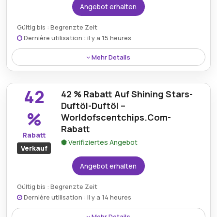
Angebot erhalten
Gültig bis : Begrenzte Zeit
Dernière utilisation : il y a 15 heures
Mehr Details
Erhalten Sie 43 % Rabatt auf das Apfel- und Zimt-
Duftöl mit der Worldofscentchips-Aktion und
42
42 % Rabatt Auf Shining Stars-
schaffen Sie eine warme und einladende
Atmosphäre mit der herrlichen Kombination aus
Duftöl-Duftöl –
%
Apfel und Zimt.
Worldofscentchips.Com-
Rabatt
Rabatt
Verifiziertes Angebot
Verkauf
Angebot erhalten
Gültig bis : Begrenzte Zeit
Dernière utilisation : il y a 14 heures
Mehr Details