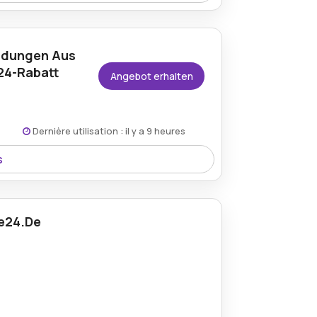
den Bedingungen auf der Website des
nstruktion, 40 x 60 mm, Anthrazit, 2.
idungen Aus
24-Rabatt
Angebot erhalten
den Bedingungen auf der Website des
Dernière utilisation : il y a 9 heures
s
den Bedingungen auf der Website des
c-coextrusion, 33 mm.
e24.De
ar