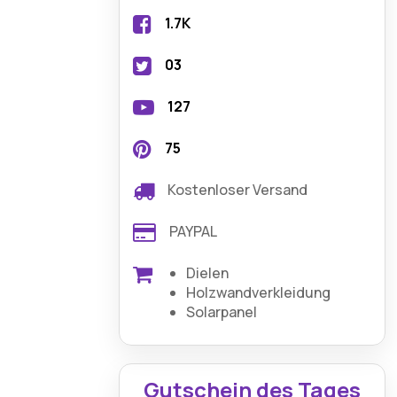
1.7K
03
127
75
Kostenloser Versand
PAYPAL
Dielen
Holzwandverkleidung
Solarpanel
Gutschein des Tages