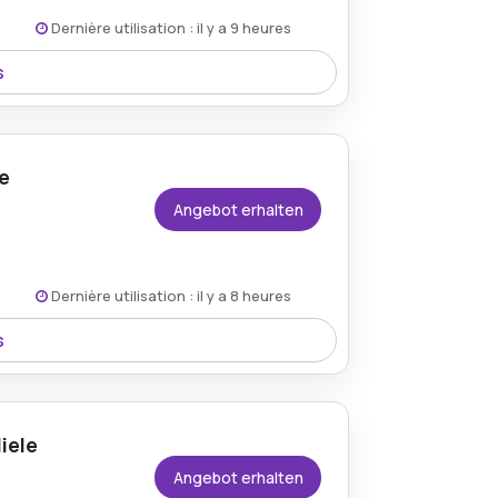
ite du marchand.
Dernière utilisation : il y a 9 heures
s
 Gutscheine erhältlich und ermöglichen
ten.
e
Angebot erhalten
Dernière utilisation : il y a 8 heures
s
den Bedingungen auf der Website des
ch und bietet langlebige sowie stilvolle
iele
Angebot erhalten