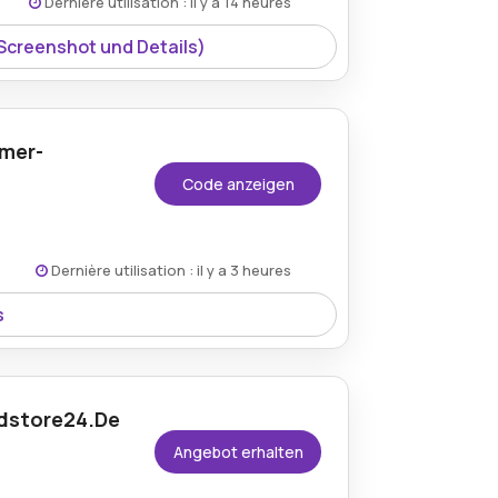
Dernière utilisation : il y a 14 heures
bei Woodstore24.
 Screenshot und Details)
den Bedingungen auf der Website des
mer-
Code anzeigen
ar
ite du marchand.
Dernière utilisation : il y a 3 heures
s
rangeboten von Woodstore24 mit einem
odstore24.De
Angebot erhalten