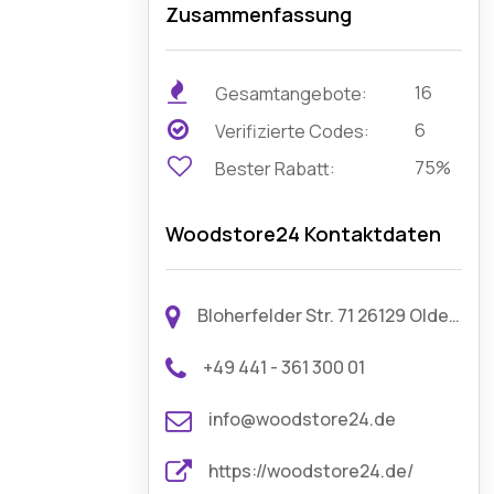
Zusammenfassung
16
Gesamtangebote:
6
Verifizierte Codes:
75%
Bester Rabatt:
Woodstore24 Kontaktdaten
Bloherfelder Str. 71 26129 Oldenburg
+49 441 - 361 300 01
info@woodstore24.de
https://woodstore24.de/