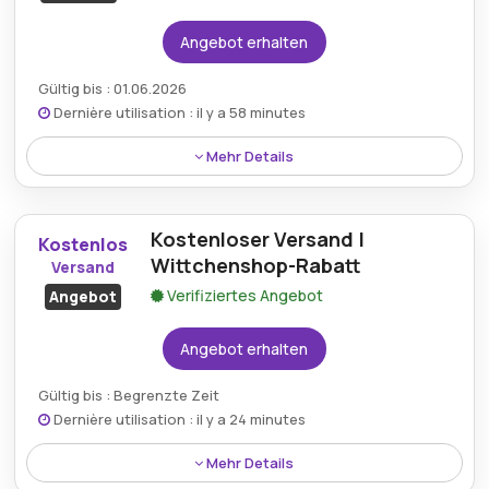
Angebot erhalten
Gültig bis : 01.06.2026
Dernière utilisation : il y a 58 minutes
Mehr Details
Rabatt:
Genießen Sie bis zu 90% Rabatt auf alle
Sale-Artikel
Kostenloser Versand |
Kostenlos
Wittchenshop-Rabatt
Versand
Mindestkaufbetrag:
Kein Minimum erforderlich
Verifiziertes Angebot
Angebot
Berechtigung:
Für alle Kunden
Angebot erhalten
Art des Angebots:
Zeitlich begrenztes Angebot
Gültig bis : Begrenzte Zeit
Kumulierbar:
Nicht mit anderen Aktionen
Dernière utilisation : il y a 24 minutes
kombinierbar
Mehr Details
Bedingungen:
Voir les conditions générales sur le