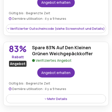
Angebot erhalten
Kumulierbar:
Nicht mit anderen Aktionen
Gültig bis : Begrenzte Zeit
kombinierbar
Dernière utilisation : il y a 9 heures
Bedingungen:
Voir les conditions générales sur le
Verifizierter Gutscheincode (siehe Screenshot und Details)
site du marchand.
83%
Spare 83% Auf Den Kleinen
Grünen Weichgepäckkoffer
Rabatt
Verifiziertes Angebot
Angebot
Angebot erhalten
Gültig bis : Begrenzte Zeit
Dernière utilisation : il y a 9 heures
Rabatt:
84% rabatt auf eine gesteppte
Mehr Details
damentasche in gedecktem rosa mit kette
Rabatt:
Erhalte 83% rabatt auf den kleinen grünen