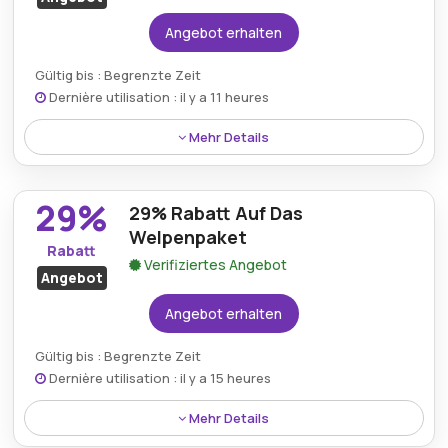
Angebot erhalten
Gültig bis : Begrenzte Zeit
Dernière utilisation : il y a 11 heures
Mehr Details
Ein 44%-Rabatt wird auf das Probierpaket für
Welpenfutter angewendet und bietet eine bequeme
29%
29% Rabatt Auf Das
Möglichkeit, verschiedene nahrhafte Optionen für
junge Hunde auszuprobieren.
Welpenpaket
Rabatt
Verifiziertes Angebot
Angebot
Angebot erhalten
Gültig bis : Begrenzte Zeit
Dernière utilisation : il y a 15 heures
Mehr Details