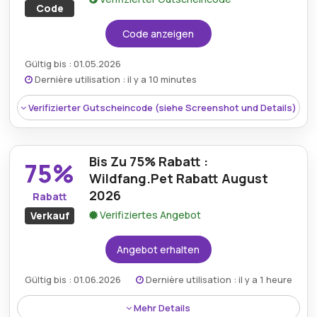
Code
Code anzeigen
Gültig bis : 01.05.2026
Dernière utilisation : il y a 10 minutes
Verifizierter Gutscheincode (siehe Screenshot und Details)
Bis Zu 75% Rabatt :
75%
Wildfang.Pet Rabatt August
2026
Rabatt
Verifiziertes Angebot
Verkauf
Angebot erhalten
Gültig bis : 01.06.2026
Dernière utilisation : il y a 1 heure
Rabatt:
Wildfang Pet gewährt 10% Rabatt auf
Mehr Details