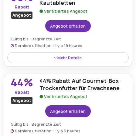
Lieblingsoption wählen.
Kautabletten
Rabatt
Verifiziertes Angebot
Angebot
Angebot erhalten
Gültig bis : Begrenzte Zeit
Dernière utilisation : il y a 19 heures
Mehr Details
Rabatt:
Sparen Sie 50% beim 6er-Set der
44%
Hartkäse-Kaustangen; so können Kunden bei
44% Rabatt Auf Gourmet-Box-
qualifizierten Bestellungen langlebige
Trockenfutter für Erwachsene
Rabatt
Hundesnacks zu einem deutlich reduzierten Preis
Verifiziertes Angebot
genießen.
Angebot
Angebot erhalten
Mindestkaufbetrag:
Keine Mindestausgaben
Berechtigung:
Für alle Kunden
Gültig bis : Begrenzte Zeit
Dernière utilisation : il y a 3 heures
Art des Angebots:
Zeitlich begrenztes Angebot