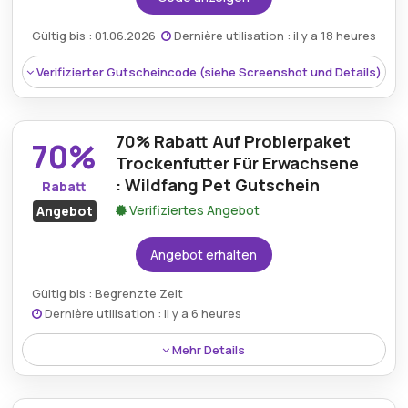
Berechtigung:
Für alle Kunden
Gültig bis : 01.06.2026
Dernière utilisation : il y a 18 heures
Art des Angebots:
Zeitlich begrenztes Angebot
Verifizierter Gutscheincode (siehe Screenshot und Details)
Kumulierbar:
Kombinierbar mit anderen Aktionen
Bedingungen:
Weitere Informationen finden Sie
70% Rabatt Auf Probierpaket
in den Bedingungen auf der Website des Händlers.
70%
Trockenfutter Für Erwachsene
: Wildfang Pet Gutschein
Rabatt
Verifiziertes Angebot
Angebot
Angebot erhalten
Gültig bis : Begrenzte Zeit
Dernière utilisation : il y a 6 heures
Rabatt:
Ein 10%-Rabatt ist auf verschiedene
Tiernahrungsprodukte über den Wildfang.pet-
Mehr Details
Rabattcode.
Das Trockenfutter-Testpaket für erwachsene Tiere
ist jetzt mit einem 70%-Rabatt über einen Wildfang
Mindestkaufbetrag:
Kein Minimum erforderlich