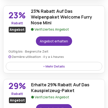
Rabatt:
29% rabatt auf das welpenpaket
welcome youngster.
23% Rabatt Auf Das
23%
Welpenpaket Welcome Furry
Mindestkaufbetrag:
Kein Minimum erforderlich
Nose Mini
Rabatt
Berechtigung:
Für alle Kunden
Verifiziertes Angebot
Angebot
Art des Angebots:
Zeitlich begrenztes Angebot
Angebot erhalten
Kumulierbar:
Kombinierbar mit anderen Aktionen
Gültig bis : Begrenzte Zeit
Bedingungen:
Weitere Informationen finden Sie
Dernière utilisation : il y a 4 heures
in den Bedingungen auf der Website des Händlers.
Mehr Details
Rabatt:
Erhalten Sie 23% Rabatt auf das
29%
Welpenpaket Welcome Furry Nose Mini.
Erhalte 29% Rabatt Auf Das
Kauspielzeug-Paket
Mindestkaufbetrag:
Kein Minimum erforderlich
Rabatt
Verifiziertes Angebot
Angebot
Berechtigung:
Für alle Kunden