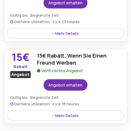
Angebot erhalten
Gültig bis : Begrenzte Zeit
Dernière utilisation : il y a 23 heures
Mehr Details
Ein Rabatt von 51% ist auf den 7-GB-
Monatsdatentarif verfügbar und bietet Käufern eine
15€
15€ Rabatt, Wenn Sie Einen
erschwingliche Option für konstante Konnektivität
und effiziente Datennutzung.
Freund Werben
Rabatt
Verifiziertes Angebot
Angebot
Angebot erhalten
Gültig bis : Begrenzte Zeit
Dernière utilisation : il y a 18 heures
Mehr Details
Durch die Empfehlung eines Freundes erhalten
Kunden 15€ Rabatt, was zusätzliche Ersparnisse