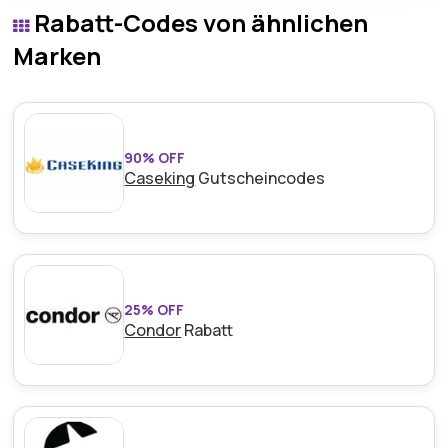
Rabatt-Codes von ähnlichen
bietet und andere dazu ermutigt, von den
Mobilfunktarifen und Sonderaktionen von Wetell zu
Marken
profitieren.
90% OFF
Caseking
Gutscheincodes
25% OFF
Condor
Rabatt