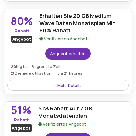
Käufer können 85% auf das 40-GB-Daten-Mega-
Phone mit einem Wetell.de-Gutschein sparen, was
Erhalten Sie 20 GB Medium
schnelle Konnektivität und hervorragenden Wert für
80%
Mobilfunknutzer bietet.
Wave Daten Monatsplan Mit
80% Rabatt
Rabatt
Verifiziertes Angebot
Angebot
Angebot erhalten
Gültig bis : Begrenzte Zeit
Dernière utilisation : il y a 21 heures
Mehr Details
Kunden können den 20-GB-Medium-Wave-
Monatsdatentarif mit 80% Rabatt erhalten und so
51%
51% Rabatt Auf 7 GB
zuverlässigen Internetzugang genießen, während
sie erhebliche Einsparungen bei wichtigen
Monatsdatenplan
Rabatt
Mobilfunkdiensten erzielen.
Verifiziertes Angebot
Angebot