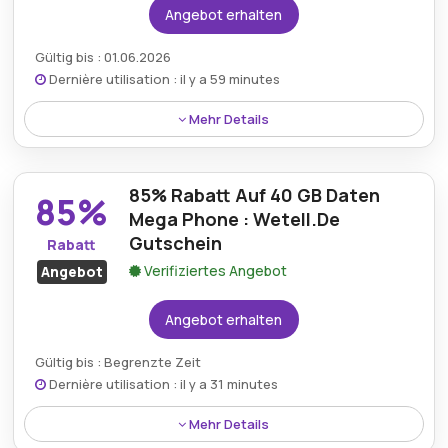
Angebot erhalten
Gültig bis : 01.06.2026
Dernière utilisation : il y a 59 minutes
Mehr Details
Bis zu 90% Rabatt sind mit einem Wetell-Rabatt
verfügbar, sodass Kunden Mobilfunkverträge, Geräte
85% Rabatt Auf 40 GB Daten
und Datenpakete zu deutlich reduzierten Preisen
85%
sichern können.
Mega Phone : Wetell.De
Gutschein
Rabatt
Verifiziertes Angebot
Angebot
Angebot erhalten
Gültig bis : Begrenzte Zeit
Dernière utilisation : il y a 31 minutes
Mehr Details