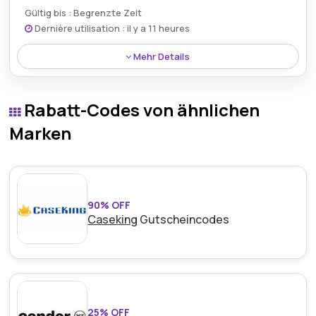
Gültig bis : Begrenzte Zeit
Dernière utilisation : il y a 11 heures
Mehr Details
Erwerben Sie eine leistungsstarke Cloud VPS XL-
Hosting-Lösung zum wettbewerbsfähigen Preis von
Rabatt-Codes von ähnlichen
58,99 € für anspruchsvolle Workloads.
Marken
90% OFF
Caseking
Gutscheincodes
25% OFF