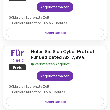
Angebot erhalten
Gültig bis : Begrenzte Zeit
Dernière utilisation : il y a 20 heures
Mehr Details
Bestellen Sie einen leistungsstarken Cloud VPS L-
Plan für nur 16,49 € und genießen Sie nahtloses
Für
Holen Sie Sich Cyber Protect
Hosting mit außergewöhnlicher Zuverlässigkeit.
Für Dedicated Ab 17,99 €
17,99 €
Verifiziertes Angebot
Preis
Angebot erhalten
Gültig bis : Begrenzte Zeit
Dernière utilisation : il y a 9 heures
Mehr Details
Sicherer Cyber ??Protect für dedizierte Server