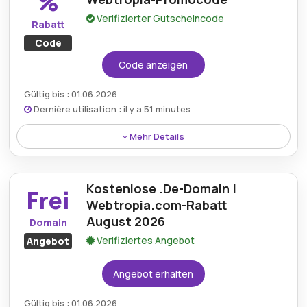
%
Verifizierter Gutscheincode
Rabatt
Code
Code anzeigen
Gültig bis : 01.06.2026
Dernière utilisation : il y a 51 minutes
Mehr Details
Profitieren Sie von einem großzügigen Rabatt von 25
%, indem Sie einen Webtropia-Aktionscode
Kostenlose .De-Domain |
verwenden, um exklusive Einsparungen bei Hosting-
Frei
Diensten zu erzielen.
Webtropia.com-Rabatt
August 2026
Domain
Verifiziertes Angebot
Angebot
Angebot erhalten
Gültig bis : 01.06.2026