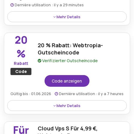
Dernière utilisation : il y a 29 minutes
Mehr Details
Sichern Sie sich mit Webtropia eine kostenlose .DE-
Domain und profitieren Sie von außergewöhnlichen
20
Rabatten auf Premium-Hosting-Lösungen.
20 % Rabatt: Webtropia-
%
Gutscheincode
Verifizierter Gutscheincode
Rabatt
Code
Code anzeigen
Gültig bis : 01.06.2026
Dernière utilisation : il y a 7 heures
Mehr Details
Sichern Sie sich mit einem Webtropia-
Gutscheincode einen fantastischen Preisnachlass
Für
Cloud Vps S Für 4,99 €,
von 20 % und machen Sie so hochwertige Hosting-