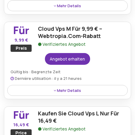
Mehr Details
Schützen Sie digitale Vermögenswerte mit Cyber ??
Protect für nur 7,99 € mit einem exklusiven
Für
Cloud Vps M Für 9,99 € –
Webtropia-Gutschein für mehr Sicherheit.
Webtropia.Com-Rabatt
9,99 €
Verifiziertes Angebot
Preis
Angebot erhalten
Gültig bis : Begrenzte Zeit
Dernière utilisation : il y a 21 heures
Mehr Details
Erleben Sie optimale Leistung mit Cloud VPS M zum
unschlagbaren Preis von 9,99 € durch das neueste
Für
Kaufen Sie Cloud Vps L Nur Für
Rabattangebot von Webtropia.
16,49 €
16,49 €
Verifiziertes Angebot
Price