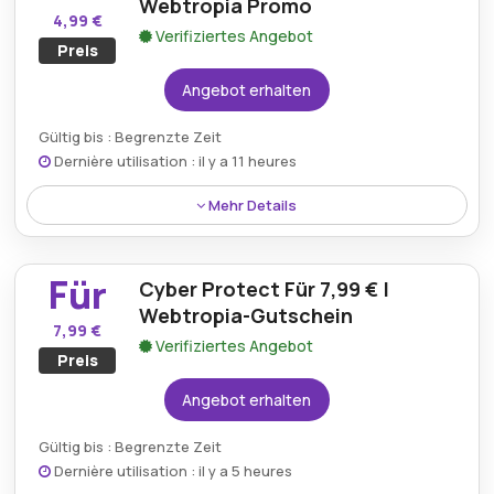
Dienste erschwinglicher.
Webtropia Promo
4,99 €
Verifiziertes Angebot
Preis
Angebot erhalten
Gültig bis : Begrenzte Zeit
Dernière utilisation : il y a 11 heures
Mehr Details
Erhalten Sie zuverlässiges Cloud-VPS-S-Hosting für
nur 4,99 € mit einer unglaublichen Webtropia-Aktion
Für
Cyber Protect Für 7,99 € |
für preisbewusste Benutzer.
Webtropia-Gutschein
7,99 €
Verifiziertes Angebot
Preis
Angebot erhalten
Gültig bis : Begrenzte Zeit
Dernière utilisation : il y a 5 heures