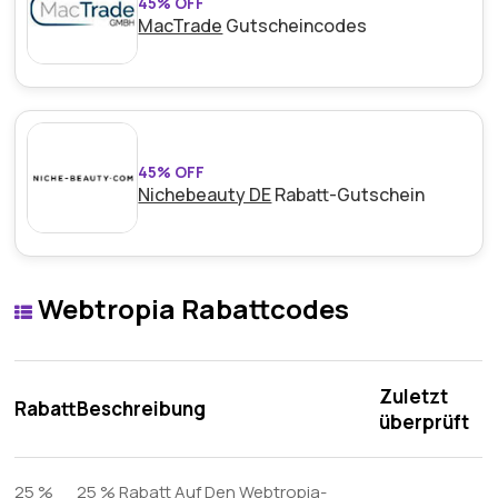
45% OFF
MacTrade
Gutscheincodes
45% OFF
Nichebeauty DE
Rabatt-Gutschein
Webtropia Rabattcodes
Zuletzt
Rabatt
Beschreibung
überprüft
25 %
25 % Rabatt Auf Den Webtropia-