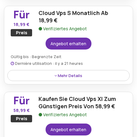
schon ab 17,99 € und gewährleistet erstklassige
Für
Cloud Vps S Monatlich Ab
Sicherheit für kritische Daten.
18,99 €
18,99 €
Verifiziertes Angebot
Preis
Angebot erhalten
Gültig bis : Begrenzte Zeit
Dernière utilisation : il y a 21 heures
Mehr Details
Abonnieren Sie einen Cloud VPS S-Plan zu einem
günstigen Monatspreis von nur 18,99 € und bieten
Für
Kaufen Sie Cloud Vps Xl Zum
Sie hervorragende Leistung.
Günstigen Preis Von 58,99 €
58,99 €
Verifiziertes Angebot
Preis
Angebot erhalten