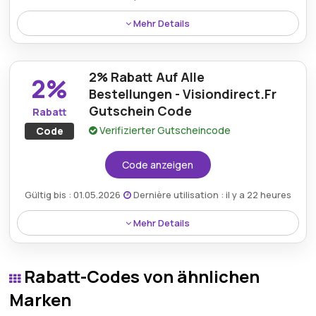
Mehr Details
Profitieren Sie von kostenlosem Versand bei
Einkäufen über 69 €, indem Sie diese spezielle
2% Rabatt Auf Alle
VisionDirect-Aktion nutzen.
2%
Bestellungen - Visiondirect.Fr
Gutschein Code
Rabatt
Verifizierter Gutscheincode
Code
Code anzeigen
Gültig bis : 01.05.2026
Dernière utilisation : il y a 22 heures
Mehr Details
Käufer erhalten 2% Rabatt auf alle Bestellungen mit
einem Visiondirect.fr-Gutscheincode und sichern
Rabatt-Codes von ähnlichen
sich dadurch verlässliche Ersparnisse bei wichtigen
Sehprodukten, modischen Fassungen und
Marken
zuverlässigen Kontaktlinsen.