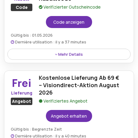
Verifizierter Gutscheincode
Code
Code anzeigen
Gültig bis : 01.05.2026
Dernière utilisation : il y a 37 minutes
Mehr Details
Kunden können 10% Rabatt auf das gesamte
Sortiment mit einem VisionDirect-Rabattcode
Kostenlose Lieferung Ab 69 €
genießen, wodurch Brillen, Kontaktlinsen und
Frei
Zubehör für den täglichen Bedarf erschwinglicher
– Visiondirect-Aktion August
werden.
2026
Lieferung
Verifiziertes Angebot
Angebot
Angebot erhalten
Gültig bis : Begrenzte Zeit
Dernière utilisation : il y a 40 minutes