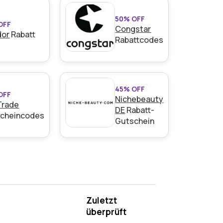
50% OFF
OFF
Congstar
dor
Rabatt
Rabattcodes
45% OFF
OFF
Nichebeauty
Trade
DE
Rabatt-
cheincodes
Gutschein
Zuletzt
überprüft