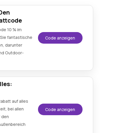
 Den
attcode
ode 10 % im
Sie fantastische
Code anzeigen
en, darunter
nd Outdoor-
lles:
abatt auf alles
it, bei allen
Code anzeigen
r den
 Außenbereich