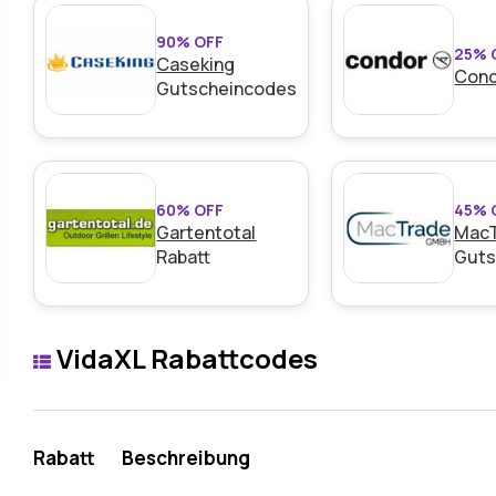
90% OFF
25% 
Caseking
Con
Gutscheincodes
60% OFF
45% 
Gartentotal
Mac
Rabatt
Guts
VidaXL Rabattcodes
Rabatt
Beschreibung