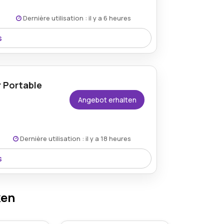
Dernière utilisation : il y a 6 heures
s
und erhalten Sie ein gemütliches und
kleidung und alltägliche Aktivitäten eignet.
r Portable
Angebot erhalten
Dernière utilisation : il y a 18 heures
s
 21,99 € und bieten Sie einen praktischen
e wichtigsten Utensilien unterwegs.
ken