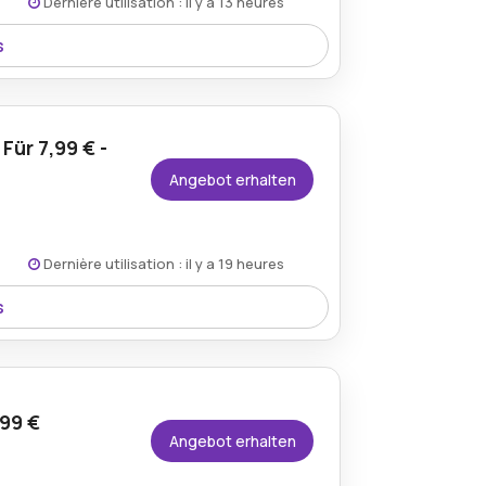
Dernière utilisation : il y a 13 heures
s
daxl.de, der eine stilvolle und praktische
ekt zum Genießen von Mahlzeiten oder
ür 7,99 € -
Angebot erhalten
Dernière utilisation : il y a 19 heures
s
ur 7,99 € bei Vidaxl.de und erhalten Sie
Farbe, die Ihre Kleinen zu ihren Outfits
,99 €
Angebot erhalten