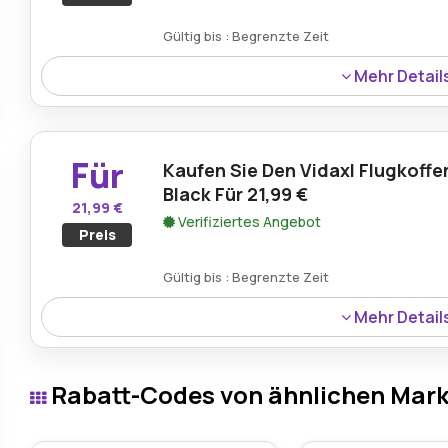
Gültig bis : Begrenzte Zeit
Mehr Detail
Kaufen Sie das Kinder-T-Shirt in Blau 92 für nur 8,99 € 
stilvolles T-Shirt für Kinder, das sich perfekt für Freizeit
Für
Kaufen Sie Den Vidaxl Flugkoffe
Black Für 21,99 €
21,99 €
Verifiziertes Angebot
Preis
Gültig bis : Begrenzte Zeit
Mehr Detail
Kaufen Sie den VidaXL Flight Suitcase Portable Black für
und erschwinglichen Reisebegleiter mit viel Platz für Ihr
Rabatt-Codes von ähnlichen Mar