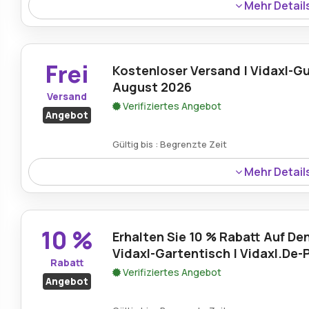
Mehr Detail
Erhalten Sie mit diesem Gutschein bis zu 15 % Rabatt auf
erhalten Sie unglaubliche Rabatte auf ausgewählte Artik
einrichten und gestalten können.
Frei
Kostenloser Versand | Vidaxl-G
August 2026
Versand
Verifiziertes Angebot
Angebot
Gültig bis : Begrenzte Zeit
Mehr Detail
Genießen Sie mit diesem Gutschein den kostenlosen Vers
machen Sie den Einkauf Ihrer Lieblingsprodukte für Hau
Gedanken über die Lieferkosten machen zu müssen.
10 %
Erhalten Sie 10 % Rabatt Auf De
Vidaxl-Gartentisch | Vidaxl.De
Rabatt
Verifiziertes Angebot
Angebot