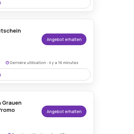
s
 die Sale-Kollektion bei Vidaxl.de und
el, mit denen Sie Ihr Zuhause günstiger
utschein
Angebot erhalten
Dernière utilisation : il y a 16 minutes
s
and für alle Bestellungen bei VidaXL und
s und Garten noch günstiger, ohne sich
n Grauen
-Promo
Angebot erhalten