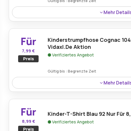
Gültig bis : Begrenzte Zeit
Mehr Detail
Sparen Sie 10 % auf den VidaXL-Gartentisch in Grau bei Vi
Ergänzung für Ihren Außenbereich bietet und sich perf
zum Entspannen in Ihrem Garten eignet.
Für
Kinderstrumpfhose Cognac 104 F
Vidaxl.De Aktion
7,99 €
Verifiziertes Angebot
Preis
Gültig bis : Begrenzte Zeit
Mehr Detail
Holen Sie sich die Kinderstrumpfhose in Cognac 104 für n
bequeme und langlebige Strumpfhosen in einer trendigen 
tragen können.
Für
Kinder-T-Shirt Blau 92 Nur Für 8
8,99 €
Verifiziertes Angebot
Preis