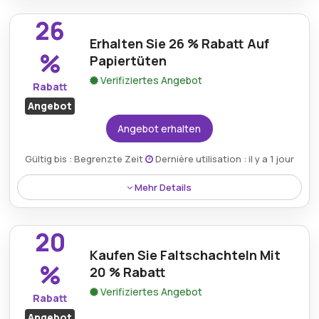
Tonpapier mit einem VBS Hobby-Gutschein, ideal für
26
Schulprojekte und kreative Aktivitäten.
Erhalten Sie 26 % Rabatt Auf
%
Papiertüten
Verifiziertes Angebot
Rabatt
Angebot
Angebot erhalten
Gültig bis : Begrenzte Zeit
Dernière utilisation : il y a 1 jour
Mehr Details
Sichern Sie sich einen Preisnachlass von 26 % auf
Papiertüten, wodurch diese für Verpackungs- und
20
Bastelzwecke preisgünstiger werden.
Kaufen Sie Faltschachteln Mit
%
20 % Rabatt
Verifiziertes Angebot
Rabatt
Angebot