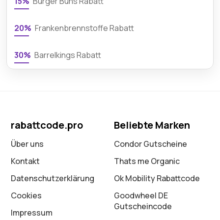
15%
Burger Buns Rabatt
20%
Frankenbrennstoffe Rabatt
30%
Barrelkings Rabatt
rabattcode.pro
Beliebte Marken
Über uns
Condor Gutscheine
Kontakt
Thats me Organic
Datenschutz­erklärung
Ok Mobility Rabattcode
Cookies
Goodwheel DE
Gutscheincode
Impressum