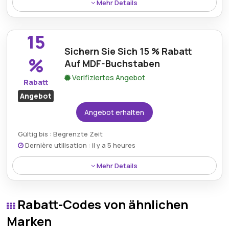
Mehr Details
Sparen Sie 17 % beim Kauf einer Brother-
Nähmaschine – eine ausgezeichnete Gelegenheit,
15
Ihre Nähausrüstung zu einem günstigeren Preis
Sichern Sie Sich 15 % Rabatt
aufzurüsten.
%
Auf MDF-Buchstaben
Verifiziertes Angebot
Rabatt
Angebot
Angebot erhalten
Gültig bis : Begrenzte Zeit
Dernière utilisation : il y a 5 heures
Mehr Details
Profitieren Sie von 15 % Rabatt auf MDF-Buchstaben,
perfekt für die Inneneinrichtung und personalisierte
Rabatt-Codes von ähnlichen
Bastelprojekte.
Marken