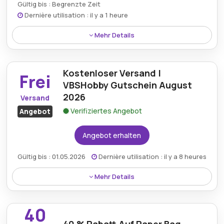
Gültig bis : Begrenzte Zeit
Dernière utilisation : il y a 1 heure
Mehr Details
Erhalten Sie bis zu 50 % Rabatt auf eine große
Auswahl an Hobbymaterialien bei Vbs-hobby.com,
Kostenloser Versand |
perfekt für alle Heimwerker- und Bastelbedürfnisse.
Frei
VBSHobby Gutschein August
2026
Versand
Verifiziertes Angebot
Angebot
Angebot erhalten
Gültig bis : 01.05.2026
Dernière utilisation : il y a 8 heures
Mehr Details
Profitieren Sie vom kostenlosen Versand bei der
Bestellung von Bastelutensilien über einen
40
VBSHobby-Gutschein und sorgen Sie so für einen