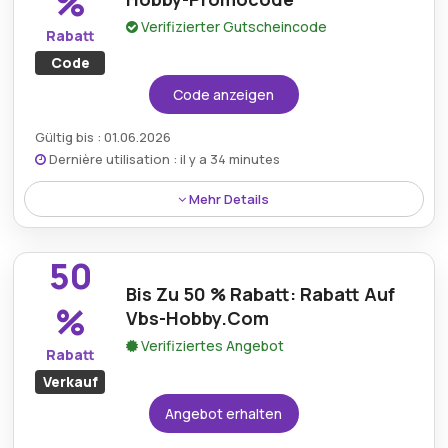
%
Verifizierter Gutscheincode
Rabatt
Code
Code anzeigen
Gültig bis : 01.06.2026
Dernière utilisation : il y a 34 minutes
Mehr Details
Profitieren Sie von 10 % Rabatt mit dem neuesten
Aktionscode von VBS Hobby und machen Sie
50
Kreativbedarf für Bastelbegeisterte erschwinglicher.
Bis Zu 50 % Rabatt: Rabatt Auf
%
Vbs-Hobby.Com
Verifiziertes Angebot
Rabatt
Verkauf
Angebot erhalten