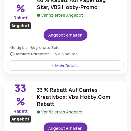
40 % Rabatt Auf Paper Bag
kostengünstigen Einkauf.
%
Star, VBS Hobby-Promo
Verifiziertes Angebot
Rabatt
Angebot
Angebot erhalten
Gültig bis : Begrenzte Zeit
Dernière utilisation : il y a 6 heures
Mehr Details
Erhalten Sie 40 % Rabatt auf wunderschön
gestaltete Papiertütensterne mit einer VBS Hobby-
33
Aktion, ideal für Dekorations- und
33 % Rabatt Auf Carries
Geschenkverpackungszwecke.
Kreativbox: Vbs-Hobby.Com-
%
Rabatt
Rabatt
Verifiziertes Angebot
Angebot
Angebot erhalten