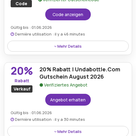
Code
Code anzeigen
Gültig bis : 01.06.2026
Dernière utilisation : il y a 46 minutes
Mehr Details
Kunden können einen Rabatt von 10% auf alle
verfügbaren Artikel bei Undabottle erhalten, indem
20%
20% Rabatt | Undabottle.Com
sie den angegebenen Rabattcode während des
Bezahlvorgangs anwenden.
Gutschein August 2026
Rabatt
Verifiziertes Angebot
Verkauf
Angebot erhalten
Gültig bis : 01.06.2026
Dernière utilisation : il y a 30 minutes
Mehr Details