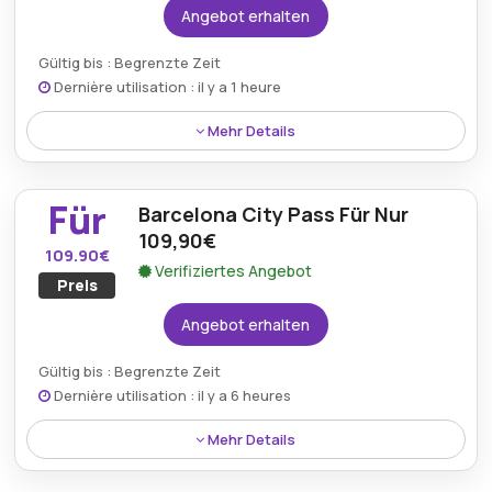
Angebot erhalten
Gültig bis : Begrenzte Zeit
Dernière utilisation : il y a 1 heure
Mehr Details
Zugang zu den Sehenswürdigkeiten Venedigs
erhalten Sie mit einem City Pass, der aktuell nur
Für
Barcelona City Pass Für Nur
84,90€ über Turbopass-Angebote auf der offiziellen
Seite kostet.
109,90€
109.90€
Verifiziertes Angebot
Preis
Angebot erhalten
Gültig bis : Begrenzte Zeit
Dernière utilisation : il y a 6 heures
Mehr Details
Der Barcelona City Pass wird derzeit für nur 109,90€