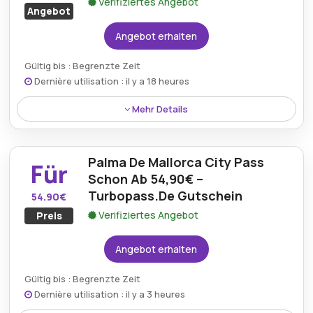
Verifiziertes Angebot
Angebot
Angebot erhalten
Gültig bis : Begrenzte Zeit
Dernière utilisation : il y a 18 heures
Mehr Details
Gäste können 10% Rabatt auf den Eintritt ins
faszinierende Palma Aquarium sichern, indem sie
Palma De Mallorca City Pass
einen gültigen Turbopass-Rabatt anwenden.
Für
Schon Ab 54,90€ –
Turbopass.De Gutschein
54.90€
Verifiziertes Angebot
Preis
Angebot erhalten
Gültig bis : Begrenzte Zeit
Dernière utilisation : il y a 3 heures