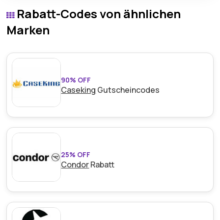
angeboten und gewährt vollständigen Zugang zu
Rabatt-Codes von ähnlichen
wichtigen Highlights über Turbopass-Angebote.
Marken
90% OFF
Caseking
Gutscheincodes
25% OFF
Condor
Rabatt