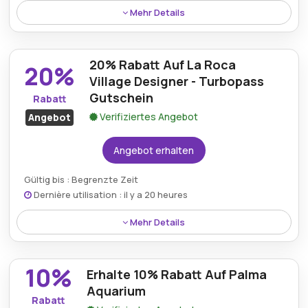
Mehr Details
Kostenloser Reisezugang wird durch ausgewählte
Angebote gewährt, die im Rahmen des aktuellen
20% Rabatt Auf La Roca
Turbopass-Rabatts für kurze Zeit verfügbar sind.
20%
Village Designer - Turbopass
Gutschein
Rabatt
Verifiziertes Angebot
Angebot
Angebot erhalten
Gültig bis : Begrenzte Zeit
Dernière utilisation : il y a 20 heures
Mehr Details
Besucher können 20% Rabatt auf Luxuseinkäufe im
La Roca Village Designer mit einem Turbopass-
10%
Erhalte 10% Rabatt Auf Palma
Gutschein genießen.
Aquarium
Rabatt