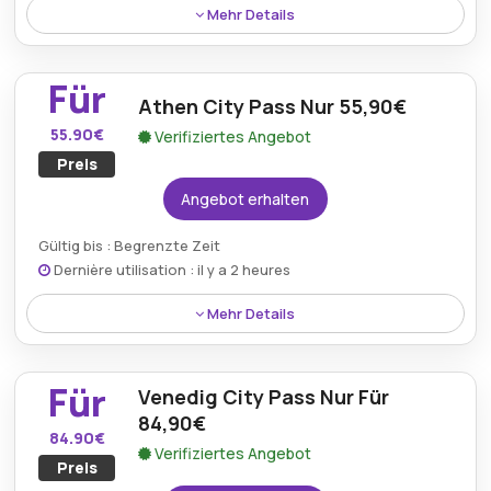
Mehr Details
Der Palma De Mallorca City Pass ist ab einem
Einstiegspreis von nur 54,90€ über den aktiven
Für
Turbopass.de-Aktionsgutschein erhältlich.
Athen City Pass Nur 55,90€
55.90€
Verifiziertes Angebot
Preis
Angebot erhalten
Gültig bis : Begrenzte Zeit
Dernière utilisation : il y a 2 heures
Mehr Details
Der Athens City Pass wird jetzt zu einem günstigen
Festpreis von 55,90€ über das offizielle Turbopass-
Für
Venedig City Pass Nur Für
Angebotsportal angeboten.
84,90€
84.90€
Verifiziertes Angebot
Preis