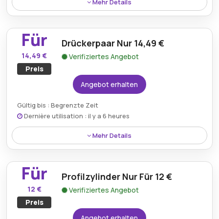
Mehr Details
Kaufen Sie den Türknauf mit Rückholfeder für nur
11,50 € bei Triebenbacher Home. Er bietet eine
Für
preiswerte und dennoch funktionale Lösung für
Drückerpaar Nur 14,49 €
Türen und sorgt für einen reibungslosen und
14,49 €
Verifiziertes Angebot
komfortablen Schließmechanismus im Alltag.
Preis
Angebot erhalten
Gültig bis : Begrenzte Zeit
Dernière utilisation : il y a 6 heures
Mehr Details
Sparen Sie bei Triebenbacher Home mit einem Paar
Griffen für nur 14,49 € und erneuern oder ersetzen
Für
Sie Ihre Beschläge durch hochwertige Griffe, die Stil
Profilzylinder Nur Für 12 €
und Langlebigkeit für Ihr Zuhause bieten.
12 €
Verifiziertes Angebot
Preis
Angebot erhalten