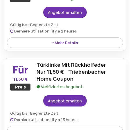
Angebot erhalten
Gültig bis : Begrenzte Zeit
Dernière utilisation : il y a 2 heures
Mehr Details
Ein Paar Griffe gibt es bei Triebenbacher-home.de
für nur 8,50 €. So können Sie Türen, Schränke oder
Türklinke Mit Rückholfeder
Möbel mit hochwertigen und langlebigen Griffen zu
Für
einem unschlagbaren Preis modernisieren.
Nur 11,50 € - Triebenbacher
Home Coupon
11,50 €
Verifiziertes Angebot
Preis
Angebot erhalten
Gültig bis : Begrenzte Zeit
Dernière utilisation : il y a 13 heures