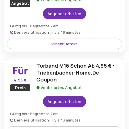
Angebot
Angebot erhalten
Gültig bis : Begrenzte Zeit
Dernière utilisation : il y a 49 minutes
Mehr Details
Profitieren Sie bei Triebenbacher Home von
kostenlosem Versand ab 995 €. So sparen Sie bei
Torband M16 Schon Ab 4,95 € :
größeren Anschaffungen für Ihre
Für
Heimwerkerprojekte deutlich an Versandkosten.
Triebenbacher-Home.De
Coupon
4,95 €
Verifiziertes Angebot
Preis
Angebot erhalten
Gültig bis : Begrenzte Zeit
Dernière utilisation : il y a 43 minutes