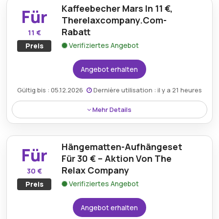
Kaffeebecher Mars In 11 €,
bieten Sie eine erschwingliche Möglichkeit, Ihrem
Für
Wohnraum Komfort und Stil zu verleihen, ideal zum
Therelaxcompany.Com-
Entspannen nach einem langen Tag.
Rabatt
11 €
Verifiziertes Angebot
Preis
Angebot erhalten
Gültig bis : 05.12.2026
Dernière utilisation : il y a 21 heures
Mehr Details
Holen Sie sich die Kaffeetasse Mars für 11 € mit dem
Rabatt von Therelaxcompany.com und bieten Sie
Hängematten-Aufhängeset
eine erschwingliche und stilvolle Möglichkeit, Ihren
Für
Morgenkaffee oder Tee zu genießen, während Sie an
Für 30 € – Aktion Von The
Ihrem Lieblingsplatz zu Hause entspannen.
Relax Company
30 €
Verifiziertes Angebot
Preis
Angebot erhalten