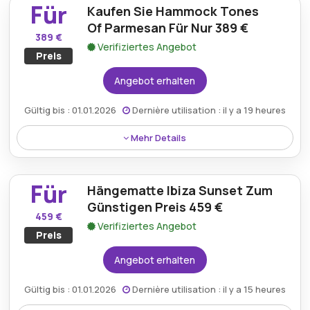
Für
Kaufen Sie Hammock Tones
stilvollen Rahmen für Ihre Hängematte und sorgt
dafür, dass Ihre Entspannungseinrichtung so
Of Parmesan Für Nur 389 €
389 €
komfortabel und ästhetisch ansprechend wie
Verifiziertes Angebot
Preis
möglich ist.
Angebot erhalten
Gültig bis : 01.01.2026
Dernière utilisation : il y a 19 heures
Mehr Details
Holen Sie sich die Hammock Tones of Parmesan für
389 €, eine ausgezeichnete Wahl für alle, die ein
Für
Hängematte Ibiza Sunset Zum
ruhiges und stilvolles Lounge-Erlebnis genießen
möchten und eine Premium-Option für ultimativen
Günstigen Preis 459 €
459 €
Komfort und Entspannung bieten.
Verifiziertes Angebot
Preis
Angebot erhalten
Gültig bis : 01.01.2026
Dernière utilisation : il y a 15 heures