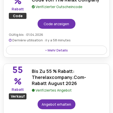
%
Verifizierter Gutscheincode
Rabatt
Code
Code anzeigen
Gültig bis : 01.04.2026
Dernière utilisation : il y a 58 minutes
Mehr Details
Nutzen Sie den 10 %-Rabatt-Gutscheincode von
The Relax Company, um erhebliche Ersparnisse bei
55
einer Vielzahl von Entspannungsprodukten zu
Bis Zu 55 % Rabatt:
erzielen, darunter Hängematten, Kissen und
Therelaxcompany.Com-
%
Zubehör, sodass Sie Ihren Komfort zu einem
Rabatt August 2026
günstigeren Preis steigern können.
Rabatt
Verifiziertes Angebot
Verkauf
Angebot erhalten