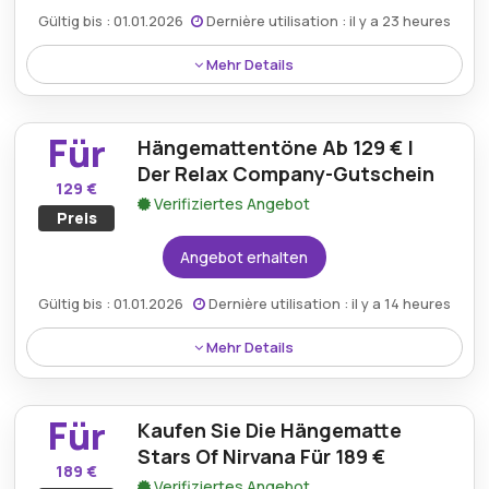
Gültig bis : 01.01.2026
Dernière utilisation : il y a 23 heures
Mehr Details
Kaufen Sie das Hängematten-Aufhängeset für 30 €
mit der Aktion von The Relax Company. Es bietet
Für
Hängemattentöne Ab 129 € |
alles, was Sie zum Aufstellen Ihrer Hängematte für
ultimative Entspannung benötigen, und das alles zu
Der Relax Company-Gutschein
129 €
einem erschwinglichen Preis für ein umfassendes
Verifiziertes Angebot
Preis
Lounge-Erlebnis.
Angebot erhalten
Gültig bis : 01.01.2026
Dernière utilisation : il y a 14 heures
Mehr Details
Kaufen Sie Hammock Tones ab 129 € mit dem
Gutschein von The Relax Company und bieten Sie
Für
Kaufen Sie Die Hängematte
eine ideale Option für alle, die sich entspannen und
Ihre Freizeit genießen möchten, und sorgen Sie für
Stars Of Nirvana Für 189 €
189 €
Komfort und Stil in Ihrem Außen- oder Innenbereich.
Verifiziertes Angebot