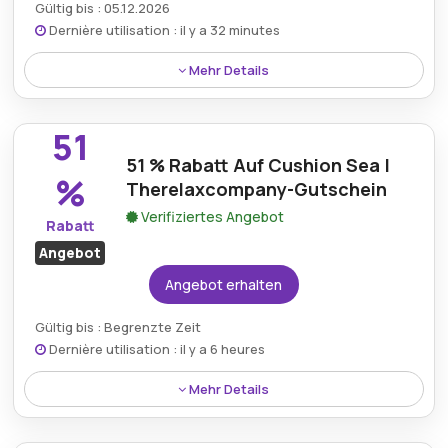
Gültig bis : 05.12.2026
Dernière utilisation : il y a 32 minutes
Mehr Details
Sparen Sie bis zu 55 % mit dem
Therelaxcompany.com-Rabatt für August 2026 und
51
bieten Sie eine große Auswahl an
51 % Rabatt Auf Cushion Sea |
Entspannungsutensilien an, von gemütlichen
%
Therelaxcompany-Gutschein
Hängematten bis hin zu eleganten Kissen, die sich
perfekt für die Schaffung eines ruhigen
Verifiziertes Angebot
Rabatt
Rückzugsortes zu Hause eignen.
Angebot
Angebot erhalten
Gültig bis : Begrenzte Zeit
Dernière utilisation : il y a 6 heures
Mehr Details
Genießen Sie mit dem TheRelaxCompany-
Gutschein 51 % Rabatt auf das Cushion Sea und