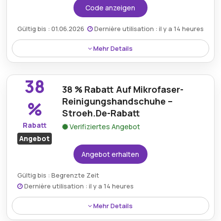
Code anzeigen
Gültig bis : 01.06.2026
Dernière utilisation : il y a 14 heures
Mehr Details
Wenn Sie den Stroeh-Gutscheincode verwenden,
erhalten Sie bei jedem Einkauf ein kostenloses
38
Geschenk, das das Angebot noch wertvoller macht.
38 % Rabatt Auf Mikrofaser-
Reinigungshandschuhe –
%
Stroeh.De-Rabatt
Rabatt
Verifiziertes Angebot
Angebot
Angebot erhalten
Gültig bis : Begrenzte Zeit
Dernière utilisation : il y a 14 heures
Mehr Details
Sparen Sie 38 % beim Premium-Mikrofaser-