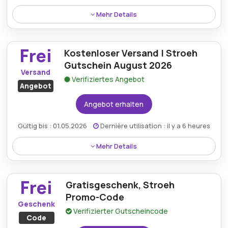
Mehr Details
Profitieren Sie von einem fantastischen Angebot von
bis zu 45 % Rabatt mit dem exklusiven Rabatt von
Frei
Kostenloser Versand | Stroeh
Stroeh.de und schalten Sie so unglaubliche
Ersparnisse frei.
Gutschein August 2026
Versand
Verifiziertes Angebot
Angebot
Angebot erhalten
Gültig bis : 01.05.2026
Dernière utilisation : il y a 6 heures
Mehr Details
Profitieren Sie mit dem Stroeh-Gutschein vom
zusätzlichen Bonus des kostenlosen Versands und
Frei
Gratisgeschenk, Stroeh
sorgen Sie so für ein reibungsloses Einkaufserlebnis.
Promo-Code
Geschenk
Verifizierter Gutscheincode
Code