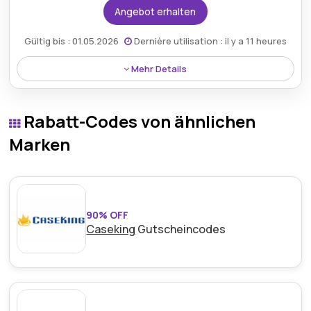
Angebot erhalten
Gültig bis : 01.05.2026
Dernière utilisation : il y a 11 heures
Mehr Details
Kaufen Sie beruhigt ein, denn Stroeh bietet eine 30-
tägige Geld-zurück-Garantie, die für Zufriedenheit
Rabatt-Codes von ähnlichen
bei jeder Transaktion sorgt.
Marken
90% OFF
Caseking
Gutscheincodes