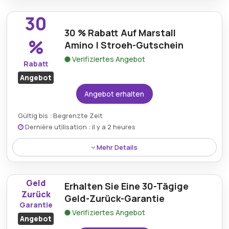
Reinigungshandschuh, erhältlich im aktuellen
30
Rabattangebot von Stroeh.de.
30 % Rabatt Auf Marstall
%
Amino | Stroeh-Gutschein
Verifiziertes Angebot
Rabatt
Angebot
Angebot erhalten
Gültig bis : Begrenzte Zeit
Dernière utilisation : il y a 2 heures
Mehr Details
Genießen Sie mit einem exklusiven Stroeh-
Gutschein 30 % Ermäßigung auf den begehrten
Geld
Erhalten Sie Eine 30-Tägige
Marstall Amino.
Zurück
Geld-Zurück-Garantie
Garantie
Verifiziertes Angebot
Angebot