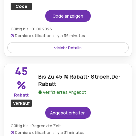
Code
Code anzeigen
Gültig bis : 01.06.2026
Dernière utilisation : il y a 39 minutes
Mehr Details
Genießen Sie einen bemerkenswerten Rabatt von 50
% mit einem Stroeh-Gutscheincode, der
45
hochwertige Produkte für jedermann erschwinglicher
Bis Zu 45 % Rabatt: Stroeh.De-
macht.
%
Rabatt
Verifiziertes Angebot
Rabatt
Verkauf
Angebot erhalten
Gültig bis : Begrenzte Zeit
Dernière utilisation : il y a 31 minutes