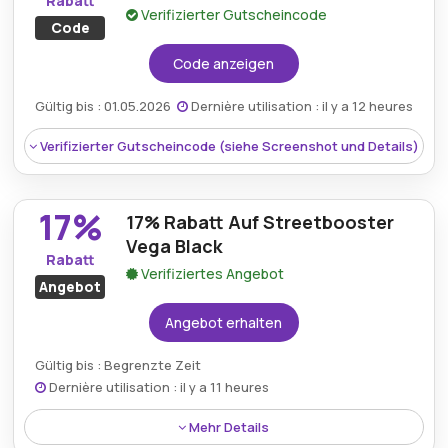
Rabatt
Verifizierter Gutscheincode
Code
Berechtigung:
Für alle Kunden
Code anzeigen
Art des Angebots:
Zeitlich begrenztes Angebot
Gültig bis : 01.05.2026
Dernière utilisation : il y a 12 heures
Kumulierbar:
Kombinierbar mit anderen Aktionen
Verifizierter Gutscheincode (siehe Screenshot und Details)
Bedingungen:
Weitere Informationen finden Sie
in den Bedingungen auf der Website des Händlers.
17%
17% Rabatt Auf Streetbooster
Vega Black
Rabatt
Verifiziertes Angebot
Angebot
Angebot erhalten
Gültig bis : Begrenzte Zeit
Dernière utilisation : il y a 11 heures
Rabatt:
Streetbooster.de bietet einen 15€-
Mehr Details
Gutscheinrabatt an, mit dem Kunden von