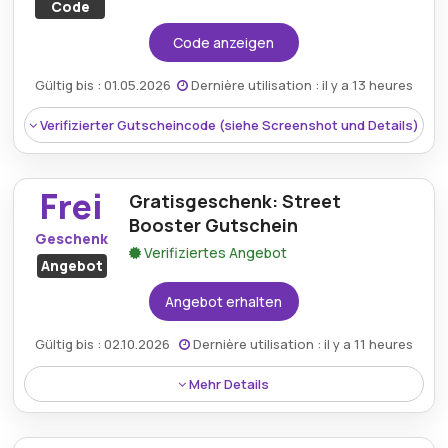
Code
Mindestkaufbetrag:
Kein Minimum erforderlich
Code anzeigen
Berechtigung:
Für alle Kunden
Gültig bis : 01.05.2026
Dernière utilisation : il y a 13 heures
Art des Angebots:
Zeitlich begrenztes Angebot
Verifizierter Gutscheincode (siehe Screenshot und Details)
Kumulierbar:
Kombinierbar mit anderen Aktionen
Bedingungen:
Weitere Informationen finden Sie
Frei
Gratisgeschenk: Street
in den Bedingungen auf der Website des Händlers.
Booster Gutschein
Geschenk
Verifiziertes Angebot
Angebot
Angebot erhalten
Gültig bis : 02.10.2026
Dernière utilisation : il y a 11 heures
Mehr Details
Rabatt:
Sie sparen 15€ bei Eingabe des gültigen
Rabatt:
Das hochwertige abus bordo classic
Street Booster-Rabattcodes an der Kasse.