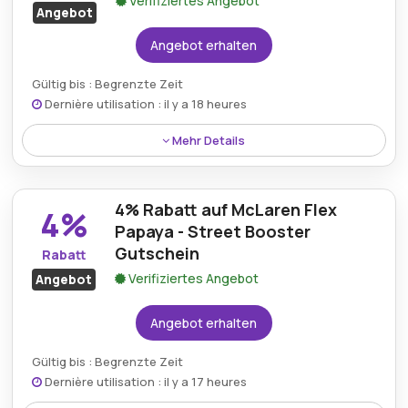
Verifiziertes Angebot
Angebot
Angebot erhalten
Gültig bis : Begrenzte Zeit
Dernière utilisation : il y a 18 heures
Mehr Details
Das grüne Streetbooster Two Modell qualifiziert sich
für einen 33% Rabatt und ermöglicht deutliche
4% Rabatt auf McLaren Flex
Ersparnisse bei diesem einzigartig gestalteten
4%
Elektroroller.
Papaya - Street Booster
Gutschein
Rabatt
Verifiziertes Angebot
Angebot
Angebot erhalten
Gültig bis : Begrenzte Zeit
Dernière utilisation : il y a 17 heures