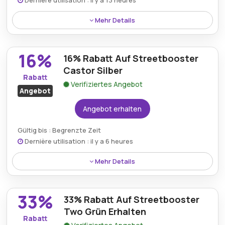
Dernière utilisation : il y a 13 heures
Mehr Details
Der Streetbooster Sirius in Matt Schwarz ist mit
einem 33% Nachlass erhältlich und bietet sowohl
16%
16% Rabatt Auf Streetbooster
optische als auch finanzielle Vorteile.
Castor Silber
Rabatt
Verifiziertes Angebot
Angebot
Angebot erhalten
Gültig bis : Begrenzte Zeit
Dernière utilisation : il y a 6 heures
Mehr Details
Der Streetbooster Castor in Silberfarbe kommt mit
einem 16% Preisnachlass und ist ideal für alle, die
33%
33% Rabatt Auf Streetbooster
eine stilvolle Fahrt suchen.
Two Grün Erhalten
Rabatt