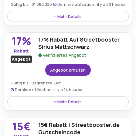
Gültig bis : 01.06.2026
Dernière utilisation : il y a 20 heures
Mehr Details
Rabatt:
Schalten Sie mit dem Gutscheincode von
17%
Streetbooster.de wertvolle 10% Ersparnisse bei
17% Rabatt Auf Streetbooster
Elektrorollern und städtischen Transportlösungen
Sirius Mattschwarz
Rabatt
frei.
Verifiziertes Angebot
Angebot
Mindestkaufbetrag:
Kein Minimum erforderlich
Angebot erhalten
Berechtigung:
Für alle Kunden
Gültig bis : Begrenzte Zeit
Art des Angebots:
Zeitlich begrenztes Angebot
Dernière utilisation : il y a 14 heures
Kumulierbar:
Kombinierbar mit anderen Aktionen
Mehr Details
Bedingungen:
Weitere Informationen finden Sie
Rabatt:
Genießen Sie 17 % Ersparnis auf den
in den Bedingungen auf der Website des Händlers.
15€
Elektroroller STREETBOOSTER Sirius Matte Black.
15€ Rabatt | Streetbooster.de
Gutscheincode
Mindestkaufbetrag:
Kein Minimum erforderlich