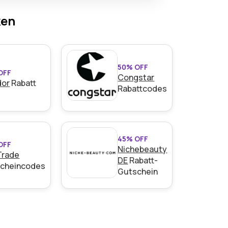
Produktumtausch oder bei
ken
50% OFF
OFF
Congstar
dor
Rabatt
Rabattcodes
45% OFF
OFF
Nichebeauty
Trade
DE
Rabatt-
cheincodes
Gutschein