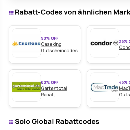
Tagen und bietet so FlexibilitÃ¤t und Sicherheit beim 
Rabatt-Codes von ähnlichen Mar
RÃ¼ckerstattungen.
90% OFF
25% 
Caseking
Con
Gutscheincodes
60% OFF
45% 
Gartentotal
Mac
Rabatt
Guts
Solo Global Rabattcodes