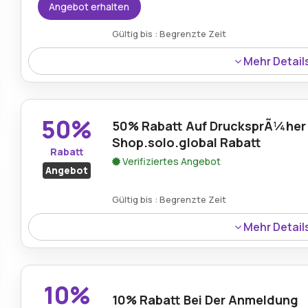
Angebot erhalten
Gültig bis : Begrenzte Zeit
Mehr Detail
Solo Global bietet fÃ¼r alle qualifizierten Bestellunge
Lieferservice an, der es einfacher macht, die gewÃ¼ns
ge
Versandkosten zu erhalten.
50%
50% Rabatt Auf DrucksprÃ¼her 
Shop.solo.global Rabatt
Rabatt
Verifiziertes Angebot
Angebot
Gültig bis : Begrenzte Zeit
Mehr Detail
Erhalten Sie 50% Rabatt auf den 5-Liter-DrucksprÃ¼her 
nÃ¼tzliches Werkzeug zum halben Preis fÃ¼r die effizi
10%
10% Rabatt Bei Der Anmeldung