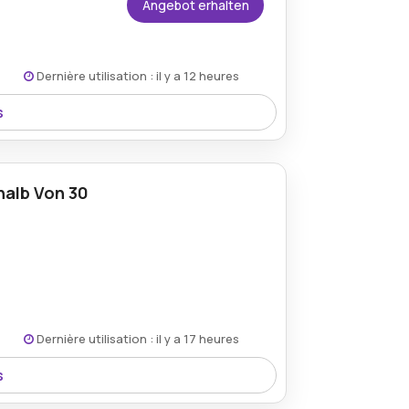
Angebot erhalten
Dernière utilisation : il y a 12 heures
s
0% Rabatt, sodass Erstbenutzer von
fitieren.
alb Von 30
Dernière utilisation : il y a 17 heures
s
ne zusÃ¤tzliche Kosten innerhalb von 30