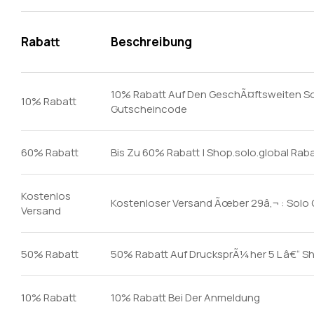
Rabatt
Beschreibung
10% Rabatt Auf Den GeschÃ¤ftsweiten So
10% Rabatt
Gutscheincode
60% Rabatt
Bis Zu 60% Rabatt | Shop.solo.global Rab
Kostenlos
Kostenloser Versand Ãœber 29â‚¬ : Solo 
Versand
50% Rabatt
50% Rabatt Auf DrucksprÃ¼her 5 L â€“ Sh
10% Rabatt
10% Rabatt Bei Der Anmeldung