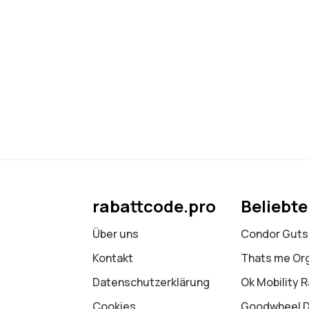
rabattcode.pro
Beliebt
Über uns
Condor Guts
Kontakt
Thats me Or
Datenschutz­erklärung
Ok Mobility 
Cookies
Goodwheel 