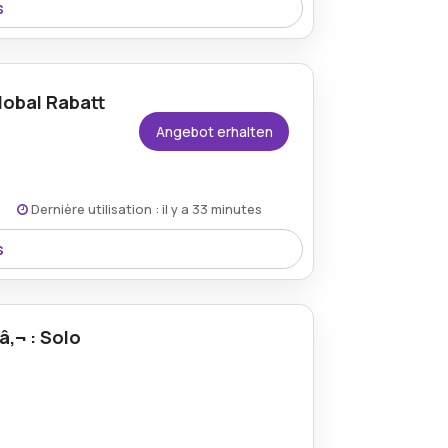
s
 Global Gutscheincode, der in dieser
i shop.solo.global erhÃ¤ltlich ist.
lobal Rabatt
Angebot erhalten
Dernière utilisation : il y a 33 minutes
s
e Artikel Ã¼ber shop.solo.global, ideal
ualitÃ¤tsprodukte zu stark reduzierten
‚¬ : Solo