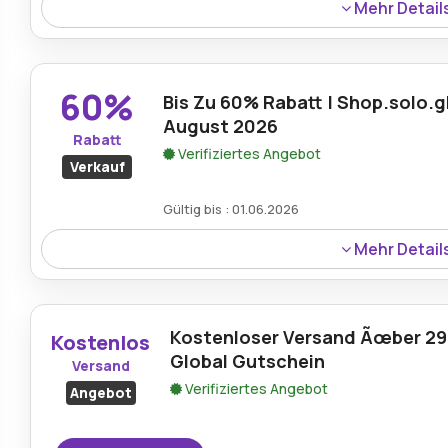
Mehr Detail
10% Rabatt auf die gesamte Produktpalette mit dem Solo
Saison groÃŸe Ersparnisse auf jeden Artikel bietet, der be
60%
Bis Zu 60% Rabatt | Shop.solo.g
August 2026
Rabatt
Verifiziertes Angebot
Verkauf
Gültig bis : 01.06.2026
Mehr Detail
GenieÃŸen Sie bis zu 60% Preisnachlass auf verschieden
fÃ¼r alle, die wÃ¤hrend laufender AktionszeitrÃ¤ume Q
Preisen suchen.
Kostenloser Versand Ãœber 29â
Kostenlos
Global Gutschein
Versand
Verifiziertes Angebot
Angebot