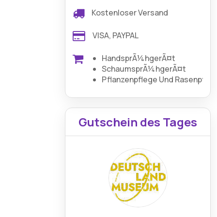
Kostenloser Versand
VISA, PAYPAL
HandsprÃ¼hgerÃ¤t
SchaumsprÃ¼hgerÃ¤t
Pflanzenpflege Und Rasenpfle
Gutschein des Tages