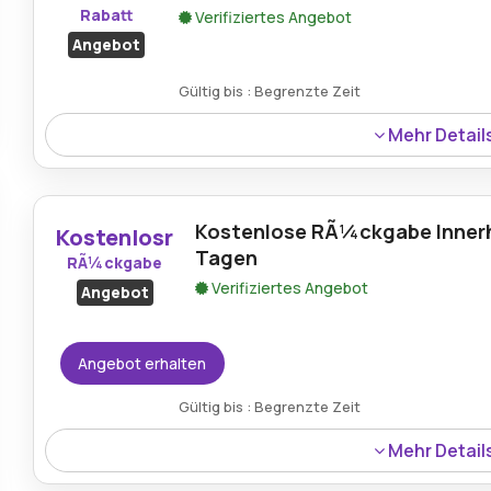
Rabatt
Verifiziertes Angebot
Angebot
Gültig bis : Begrenzte Zeit
Mehr Detail
Bei der Registrierung eines neuen Kontos erhalten Sie 1
sofortigen Ersparnissen beim ersten Einkaufserlebnis pro
Kostenlose RÃ¼ckgabe Innerh
Kostenlosr
Tagen
RÃ¼ckgabe
Verifiziertes Angebot
Angebot
Angebot erhalten
Gültig bis : Begrenzte Zeit
Mehr Detail
Solo Global ermÃ¶glicht die RÃ¼ckgabe von Artikeln oh