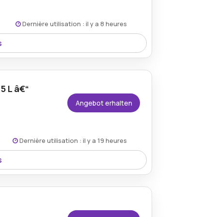
Dernière utilisation : il y a 8 heures
s
n Ã¼ber 29â‚¬ einen kostenlosen
chten Produkte ohne zusÃ¤tzliche
5 L â€“
Angebot erhalten
Dernière utilisation : il y a 19 heures
s
bei shop.solo.global, ein Ã¤uÃŸerst
ente Haus- und Gartenpflege.