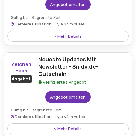
Angebot erhalten
Gültig bis : Begrenzte Zeit
Dernière utilisation : il y a 23 minutes
Mehr Details
Kunden können über den Smdv.de-Rabatt eine
kostenlose Lieferung bei Bestellungen über 150€
Neueste Updates Mit
genießen und so zusätzliche Einsparungen bei
Zeichen
hochwertigen Elektronikprodukten und Zubehör
Newsletter - Smdv.de-
Hoch
erzielen.
Gutschein
Angebot
Verifiziertes Angebot
Angebot erhalten
Gültig bis : Begrenzte Zeit
Dernière utilisation : il y a 44 minutes
Mehr Details