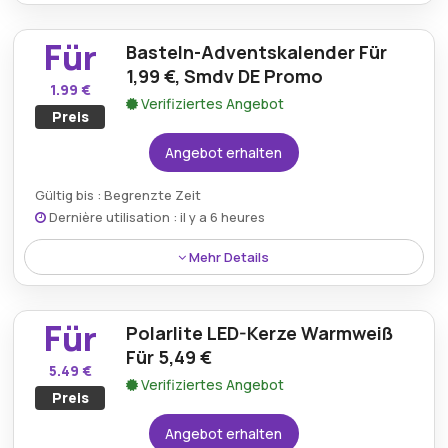
Bleiben Sie über die neuesten Angebote und
Angebote auf dem Laufenden, indem Sie den
Für
Basteln-Adventskalender Für
Smdv.de-Newsletter für exklusive Gutscheine und
Rabatte abonnieren.
1,99 €, Smdv DE Promo
1.99 €
Verifiziertes Angebot
Preis
Angebot erhalten
Gültig bis : Begrenzte Zeit
Dernière utilisation : il y a 6 heures
Mehr Details
Kreieren Sie festliche Basteleien mit dem Basteln-
Adventskalender, jetzt zum günstigen Preis von 1,99
Für
Polarlite LED-Kerze Warmweiß
€ bei Smdv DE erhältlich.
Für 5,49 €
5.49 €
Verifiziertes Angebot
Preis
Angebot erhalten