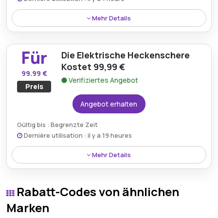
Mehr Details
Das detailgetreue Brother Mercedes-Benz Arocs-
Modell ist ab sofort für 39,99 Euro erhältlich und
Für
Die Elektrische Heckenschere
damit die perfekte Wahl für Liebhaber von
Baufahrzeugen.
Kostet 99,99 €
99.99 €
Verifiziertes Angebot
Preis
Angebot erhalten
Gültig bis : Begrenzte Zeit
Dernière utilisation : il y a 19 heures
Mehr Details
Halten Sie Ihren Garten mit der elektrischen
Heckenschere zum Preis von 99,99 € in perfektem
Rabatt-Codes von ähnlichen
Zustand und sorgen Sie für effizientere und
präzisere Schnittarbeiten.
Marken