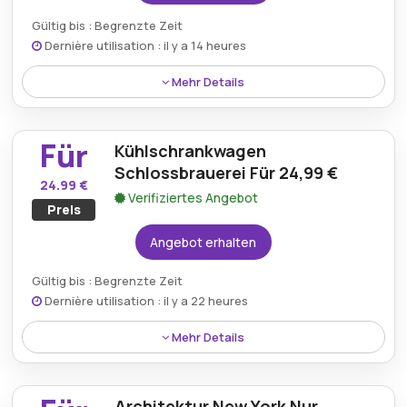
Gültig bis : Begrenzte Zeit
Dernière utilisation : il y a 14 heures
Mehr Details
Verleihen Sie jedem Raum eine gemütliche Note mit
der Polarlite LED-Kerze in Warmweiß zum attraktiven
Für
Kühlschrankwagen
Preis von 5,49 €.
Schlossbrauerei Für 24,99 €
24.99 €
Verifiziertes Angebot
Preis
Angebot erhalten
Gültig bis : Begrenzte Zeit
Dernière utilisation : il y a 22 heures
Mehr Details
Genießen Sie unterwegs gekühlte Getränke mit dem
Kühlschrank der Schlossbrauerei, jetzt zum
Architektur New York Nur
günstigen Preis von 24,99 €.