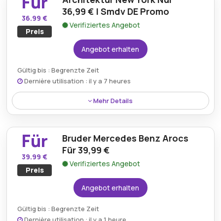
Für
36,99 € | Smdv DE Promo
36.99 €
Verifiziertes Angebot
Preis
Angebot erhalten
Gültig bis : Begrenzte Zeit
Dernière utilisation : il y a 7 heures
Mehr Details
Entdecken Sie das ikonische Modell „Architecture
New York“, das für 36,99 € erhältlich ist, und bringen
Für
Bruder Mercedes Benz Arocs
Sie ein Stück der Stadt in jede Sammlung.
Für 39,99 €
39.99 €
Verifiziertes Angebot
Preis
Angebot erhalten
Gültig bis : Begrenzte Zeit
Dernière utilisation : il y a 1 heure