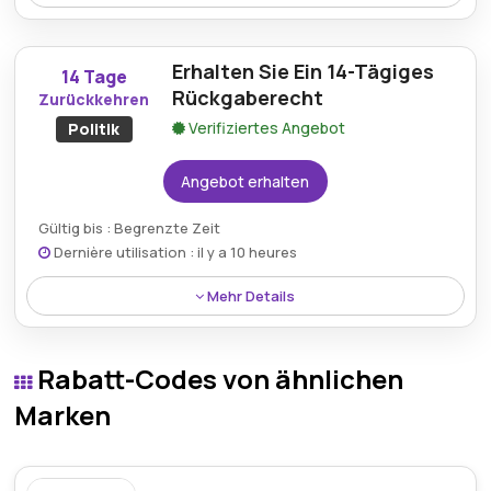
22 % Rabatt auf die rote Seidenkrawatte Carnival –
ein auffälliges und modisches Accessoire für
Erhalten Sie Ein 14-Tägiges
besondere Anlässe.
14 Tage
Rückgaberecht
Zurückkehren
Verifiziertes Angebot
Politik
Angebot erhalten
Gültig bis : Begrenzte Zeit
Dernière utilisation : il y a 10 heures
Mehr Details
Profitieren Sie von einem 14-tägigen Rückgaberecht,
das Ihnen ein sicheres und flexibles Einkaufen
Rabatt-Codes von ähnlichen
ermöglicht.
Marken