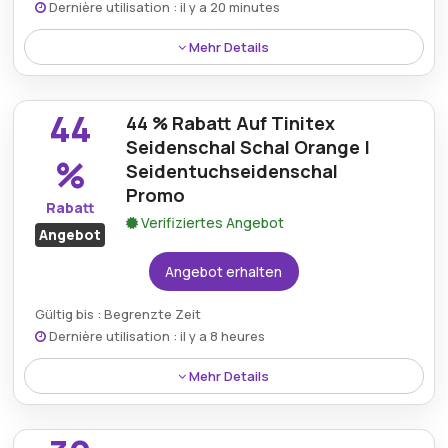
Dernière utilisation : il y a 20 minutes
Mehr Details
Mit einem Seidentuch Seidenschal-Gutscheincode
erhalten Sie kostenlosen Versand und erhalten
44
44 % Rabatt Auf Tinitex
hochwertige Seidenschals ohne zusätzliche Kosten.
Seidenschal Schal Orange |
%
Seidentuchseidenschal
Promo
Rabatt
Verifiziertes Angebot
Angebot
Angebot erhalten
Gültig bis : Begrenzte Zeit
Dernière utilisation : il y a 8 heures
Mehr Details
Sichern Sie sich 44 % Rabatt auf den Tinitex-
Seidenschal in leuchtendem Orange – ein eleganter