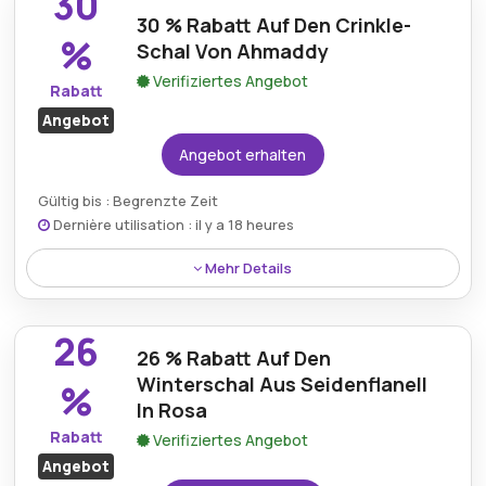
30
Touch für jedes Outfit zum reduzierten Preis.
30 % Rabatt Auf Den Crinkle-
%
Schal Von Ahmaddy
Verifiziertes Angebot
Rabatt
Angebot
Angebot erhalten
Gültig bis : Begrenzte Zeit
Dernière utilisation : il y a 18 heures
Mehr Details
30 % Rabatt auf den Ahmaddy Crinkle-Schal mit
einzigartiger Textur und hochwertiger Seide für
26
einen stilvollen Look.
26 % Rabatt Auf Den
Winterschal Aus Seidenflanell
%
In Rosa
Rabatt
Verifiziertes Angebot
Angebot