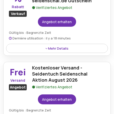
seidenschal.de Gutschein
Rabatt
Verifiziertes Angebot
Verkauf
Angebot erhalten
Gültig bis : Begrenzte Zeit
Dernière utilisation : il y a 18 minutes
Mehr Details
Sparen Sie bis zu 50 % auf die Sale-Kollektion mit
einem Seidentuch-seidenschal.de-Gutschein und
Kostenloser Versand -
entdecken Sie elegante und stilvolle
Frei
Seidenaccessoires zu unschlagbaren Preisen.
Seidentuch Seidenschal
Aktion August 2026
Versand
Verifiziertes Angebot
Angebot
Angebot erhalten
Gültig bis : Begrenzte Zeit